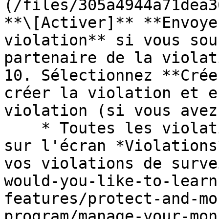
(/files/305a4944a71dea3
**\[Activer]** **Envoye
violation** si vous sou
partenaire de la violati
10. Sélectionnez **Crée
créer la violation et e
violation (si vous avez
    * Toutes les violations créées apparaîtront 
sur l'écran *Violations
vos violations de surve
would-you-like-to-learn
features/protect-and-mo
program/manage-your-mon