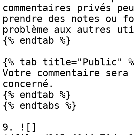
commentaires privés peu
prendre des notes ou fo
problème aux autres uti
{% endtab %}

{% tab title="Public" %}
Votre commentaire sera 
concerné.

{% endtab %}

{% endtabs %}

9. ![]