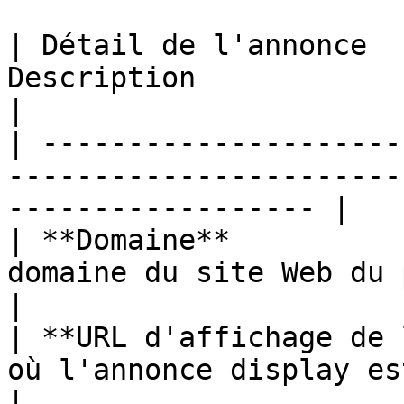
| Détail de l'annonce  
Description                                                               
|

| ---------------------
-----------------------
------------------ |

| **Domaine**          
domaine du site Web du partenaire.              
|

| **URL d'affichage de 
où l'annonce display est apparue.              
|
