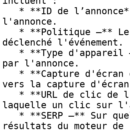
incluent :

   * **ID de l’annonce** — L'identifiant unique de 
l'annonce.

   * **Politique —** Le nom de la politique qui a 
déclenché l'événement.

   * **Type d'appareil —** Le type d'appareil visé 
par l'annonce.

   * **Capture d'écran de l'annonce —** Une URL 
vers la capture d'écran
   * **URL de clic de l'annonce —** L'URL vers 
laquelle un clic sur l'
   * **SERP —** Sur quelle page numérotée des 
résultats du moteur de 