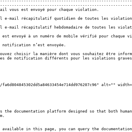
--------------------------------------------------------
--------------------------------------------------------
                                                                                                                         
ations de la journée vous est envoyé.                                                                        
 violations de la semaine vous est envoyé.                                                                 
                                                                                                                                   
                                                                                              
ouvez choisir la manière dont vous souhaitez être inform
es de notification différents pour les violations graves
s the documentation platform designed so that both human
m.

 available in this page, you can query the documentation