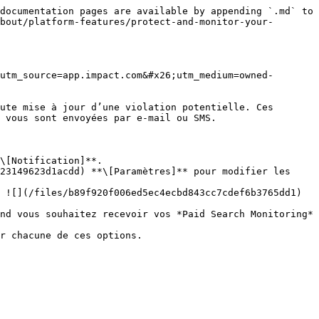
documentation pages are available by appending `.md` to 
bout/platform-features/protect-and-monitor-your-
utm_source=app.impact.com&#x26;utm_medium=owned-
ute mise à jour d’une violation potentielle. Ces 
 vous sont envoyées par e-mail ou SMS.

\[Notification]**.

23149623d1acdd) **\[Paramètres]** pour modifier les 
 ![](/files/b89f920f006ed5ec4ecbd843cc7cdef6b3765dd1) 
nd vous souhaitez recevoir vos *Paid Search Monitoring* 