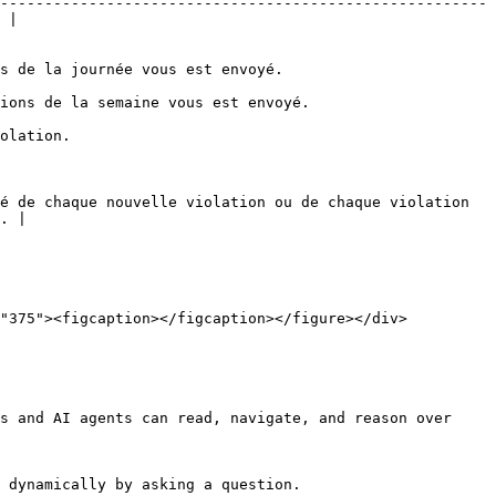
-------------------------------------------------------
 |

                                                               
                                                                   
                   
é de chaque nouvelle violation ou de chaque violation 
. |

s and AI agents can read, navigate, and reason over 
 dynamically by asking a question.
