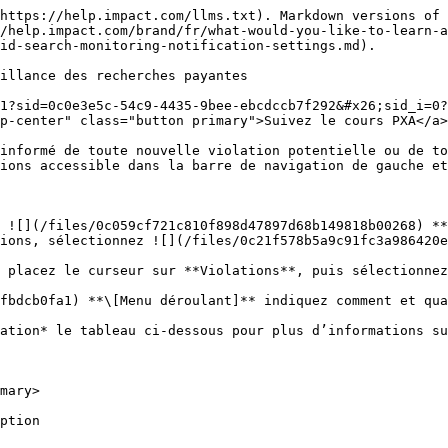
https://help.impact.com/llms.txt). Markdown versions of 
/help.impact.com/brand/fr/what-would-you-like-to-learn-a
id-search-monitoring-notification-settings.md).

illance des recherches payantes

1?sid=0c0e3e5c-54c9-4435-9bee-ebcdccb7f292&#x26;sid_i=0?
p-center" class="button primary">Suivez le cours PXA</a>

informé de toute nouvelle violation potentielle ou de to
ions accessible dans la barre de navigation de gauche et
 ![](/files/0c059cf721c810f898d47897d68b149818b00268) **
ions, sélectionnez ![](/files/0c21f578b5a9c91fc3a986420e
 placez le curseur sur **Violations**, puis sélectionnez
fbdcb0fa1) **\[Menu déroulant]** indiquez comment et qua
mary>

                        