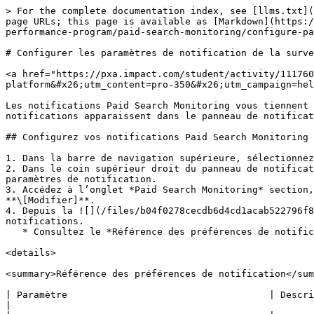
> For the complete documentation index, see [llms.txt](
page URLs; this page is available as [Markdown](https:/
performance-program/paid-search-monitoring/configure-pa
# Configurer les paramètres de notification de la surve
<a href="https://pxa.impact.com/student/activity/111760
platform&#x26;utm_content=pro-350&#x26;utm_campaign=hel
Les notifications Paid Search Monitoring vous tiennent 
notifications apparaissent dans le panneau de notificat
## Configurez vos notifications Paid Search Monitoring

1. Dans la barre de navigation supérieure, sélectionnez
2. Dans le coin supérieur droit du panneau de notificat
paramètres de notification.

3. Accédez à l’onglet *Paid Search Monitoring* section,
**\[Modifier]**.

4. Depuis la ![](/files/b04f0278cecdb6d4cd1acab522796f8
notifications.

   * Consultez le *Référence des préférences de notification* le tableau ci-dessous pour plus d’informations sur chacune de ces options.

<details>

<summary>Référence des préférences de notification</sum
| Paramètre                                    | Description                                                                                                                                                                                                  
|
