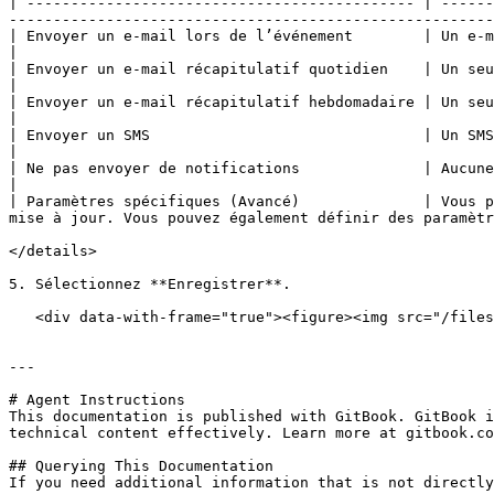
| -------------------------------------------- | ------
-------------------------------------------------------
| Envoyer un e-mail lors de l’événement        | Un e-mail vous est envoyé pour chaque violation.                                                            
|

| Envoyer un e-mail récapitulatif quotidien    | Un seul e-mail récapitulatif quotidien de toutes les viol
|

| Envoyer un e-mail récapitulatif hebdomadaire | Un seul e-mail récapitulatif hebdomadaire de toutes les
|

| Envoyer un SMS                               | Un SMS est envoyé à un numéro de mobile vérifié pour chaque violation.         
|

| Ne pas envoyer de notifications              | Aucune notification n’est envoyée.                                                                                                     
|

| Paramètres spécifiques (Avancé)              | Vous p
mise à jour. Vous pouvez également définir des paramètr
</details>

5. Sélectionnez **Enregistrer**.

   <div data-with-frame="true"><figure><img src="/files/fa6d804845302dd5a84633454e714dd976207c96" alt="" width="375"><figcaption></figcaption></figure></div>

---

# Agent Instructions

This documentation is published with GitBook. GitBook i
technical content effectively. Learn more at gitbook.co
## Querying This Documentation

If you need additional information that is not directly