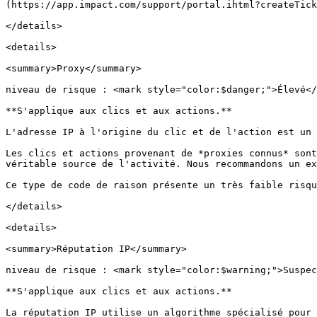
(https://app.impact.com/support/portal.ihtml?createTick
</details>

<details>

<summary>Proxy</summary>

niveau de risque : <mark style="color:$danger;">Élevé</
**S'applique aux clics et aux actions.**

L'adresse IP à l'origine du clic et de l'action est un 
Les clics et actions provenant de *proxies connus* sont
véritable source de l'activité. Nous recommandons un ex
Ce type de code de raison présente un très faible risqu
</details>

<details>

<summary>Réputation IP</summary>

niveau de risque : <mark style="color:$warning;">Suspec
**S'applique aux clics et aux actions.**

La réputation IP utilise un algorithme spécialisé pour 