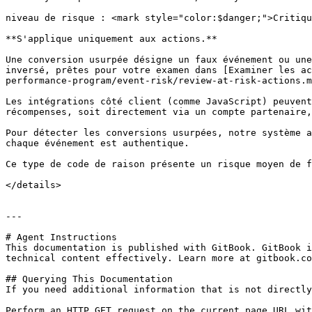
niveau de risque : <mark style="color:$danger;">Critiqu
**S'applique uniquement aux actions.**

Une conversion usurpée désigne un faux événement ou une
inversé, prêtes pour votre examen dans [Examiner les ac
performance-program/event-risk/review-at-risk-actions.m
Les intégrations côté client (comme JavaScript) peuvent
récompenses, soit directement via un compte partenaire,
Pour détecter les conversions usurpées, notre système a
chaque événement est authentique.

Ce type de code de raison présente un risque moyen de f
</details>

---

# Agent Instructions

This documentation is published with GitBook. GitBook i
technical content effectively. Learn more at gitbook.co
## Querying This Documentation

If you need additional information that is not directly
Perform an HTTP GET request on the current page URL wit