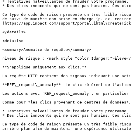
* Tentatives malveillantes de frauder votre programme.

* Des clics innocents qui ne sont pas humains. Ces clic
Ce type de code de raison présente un très faible risqu
de suivi de manière non prise en charge (p. ex. redirec
(https://app.impact.com/support/portal.ihtml?createTick
</details>

<details>

<summary>Anomalie de requête</summary>

niveau de risque : <mark style="color:$danger;">Élevé</
**S'applique uniquement aux clics.**

La requête HTTP contient des signaux indiquant une acti
**REF\_request\_anomaly**: Le clic référent de l'action
Les actions avec `REF_request_anomaly`, en particulier 
Comme pour *les clics provenant de centres de données*,
* Tentatives malveillantes de frauder votre programme.

* Des clics innocents qui ne sont pas humains. Ces clic
Ce type de code de raison présente un très faible risqu
arrière-plan afin de maintenir une expérience utilisate