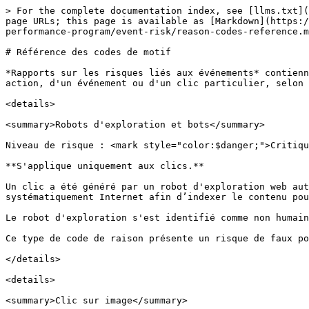
> For the complete documentation index, see [llms.txt](
page URLs; this page is available as [Markdown](https:/
performance-program/event-risk/reason-codes-reference.m
# Référence des codes de motif

*Rapports sur les risques liés aux événements* contienn
action, d'un événement ou d'un clic particulier, selon 
<details>

<summary>Robots d'exploration et bots</summary>

Niveau de risque : <mark style="color:$danger;">Critiqu
**S'applique uniquement aux clics.**

Un clic a été généré par un robot d'exploration web aut
systématiquement Internet afin d’indexer le contenu pou
Le robot d'exploration s'est identifié comme non humain
Ce type de code de raison présente un risque de faux po
</details>

<details>

<summary>Clic sur image</summary>
