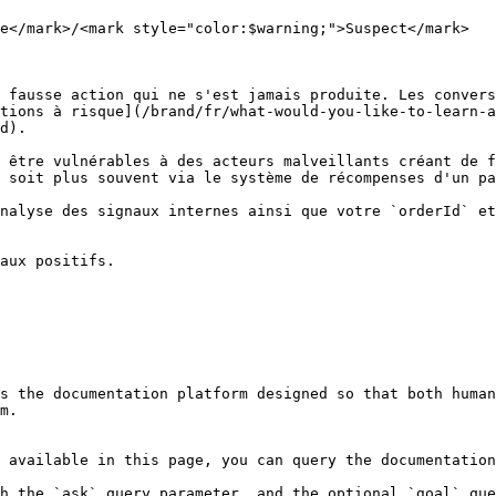
e</mark>/<mark style="color:$warning;">Suspect</mark>

 fausse action qui ne s'est jamais produite. Les convers
tions à risque](/brand/fr/what-would-you-like-to-learn-a
d).

 être vulnérables à des acteurs malveillants créant de f
 soit plus souvent via le système de récompenses d'un pa
nalyse des signaux internes ainsi que votre `orderId` et
aux positifs.

s the documentation platform designed so that both human
m.

 available in this page, you can query the documentation
h the `ask` query parameter, and the optional `goal` que