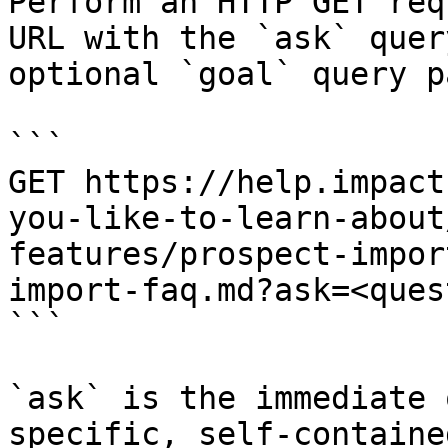
Perform an HTTP GET req
URL with the `ask` quer
optional `goal` query p
```

GET https://help.impact
you-like-to-learn-about
features/prospect-impor
import-faq.md?ask=<ques
```

`ask` is the immediate 
specific, self-containe