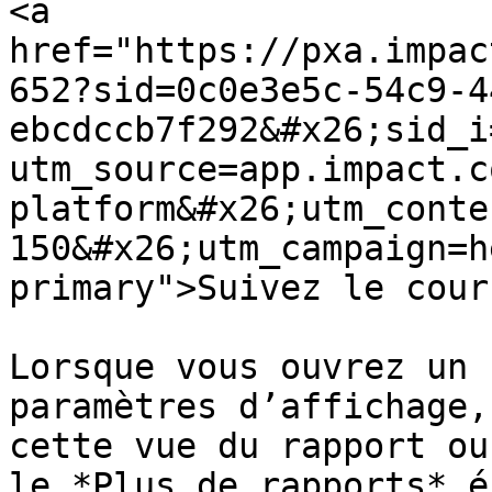
<a 
href="https://pxa.impac
652?sid=0c0e3e5c-54c9-4
ebcdccb7f292&#x26;sid_i
utm_source=app.impact.c
platform&#x26;utm_conte
150&#x26;utm_campaign=h
primary">Suivez le cour
Lorsque vous ouvrez un 
paramètres d’affichage,
cette vue du rapport ou
le *Plus de rapports* é