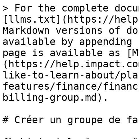
> For the complete documentation index, see [llms.txt](https://help.impact.com/llms.txt). Markdown versions of documentation pages are available by appending `.md` to page URLs; this page is available as [Markdown](https://help.impact.com/brand/fr/what-would-you-like-to-learn-about/platform-features/finance/finance-settings/create-a-billing-group.md).

# Créer un groupe de facturation

{% hint style="success" %}
**Remarque :** Cette fonctionnalité est en version bêta. Contactez votre CSM ou notre [équipe d’assistance](https://app.impact.com/support/portal.ihtml?createTicket=true&) si vous souhaitez tester cette fonctionnalité.
{% endhint %}

Vous pouvez créer des groupes de facturation pour vous aider à gérer la façon dont les frais des partenaires et de la plateforme sont facturés et payés dans vos différents programmes.

{% hint style="warning" %}
**Important :** Vous ne pouvez pas supprimer un groupe de facturation une fois qu’il a été créé.
{% endhint %}

#### Créer un nouveau groupe de facturation

1. Dans la barre de navigation supérieure, sélectionnez **votre solde** → **Paramètres**.
2. Dans le menu de navigation de gauche, sous *Paramètres*, sélectionnez **Groupes de facturation**.
3. Sélectionnez **Créer un groupe de facturation**.
4. Sur l’ *Créer un groupe de facturation* écran, renseignez les informations du groupe de facturation.

   | Champ                                        | Description                                                                                                                                                                                                                                                                                                                                                                                                                                                                                                                                                                                                                                                                                                                                                                                                                                                                                                                                                                |
   | -------------------------------------------- | -------------------------------------------------------------------------------------------------------------------------------------------------------------------------------------------------------------------------------------------------------------------------------------------------------------------------------------------------------------------------------------------------------------------------------------------------------------------------------------------------------------------------------------------------------------------------------------------------------------------------------------------------------------------------------------------------------------------------------------------------------------------------------------------------------------------------------------------------------------------------------------------------------------------------------------------------------------------------- |
   | Nom                                          | Saisissez un nom pour le nouveau groupe de facturation.                                                                                                                                                                                                                                                                                                                                                                                                                                                                                                                                                                                                                                                                                                                                                                                                                                                                                                                    |
   | Entité juridique                             | <p>Depuis la <img src="/files/b04f0278cecdb6d4cd1acab522796f8fbdcb0fa1" alt=""> <strong>\[Menu déroulant]</strong>, sélectionnez une <strong>Entité juridique</strong>.</p><p>L’entité juridique est la partie qui conclut l’accord formel avec les partenaires. Elle apparaît comme partie « De » sur les factures, et ses informations fiscales indirectes sont utilisées pour déterminer si des taxes telles que la TVA ou la GST doivent être appliquées aux transactions. Vous pouvez consulter et gérer ces informations à partir de la <a href="/pages/cc90eced7b04bff46e5795063cf73da7786a921b"><em>Entité juridique</em></a> écran.</p>                                                                                                                                                                                                                                                                                                                           |
   | Programmes                               