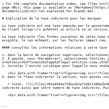
> For the complete documentation index, see [llms.txt](
page URLs; this page is available as [Markdown](https:
documents/indirect-tax-explained-for-brands.md).

# Explication de la taxe indirecte pour les marques

La taxe indirecte est une taxe imposée par le gouvernem
du client lorsqu'ils achètent un article ou un service,
La taxe indirecte (les formes courantes de cette taxe s
exigible, le cas échéant, sur les factures impact.com, 
#### Consultez les informations relatives à votre taxe 
1. Dans la barre de navigation supérieure, sélectionnez
2. À gauche, sous *Paramètres*, sélectionnez [Entités j
u=%2Fsecure%2Ffinance%2Fapp%2Flegal-entities-view.ihtml
3. Survolez l'entité juridique pour laquelle vous souha
   <div data-with-frame="true"><figure><img src="/files/7719020f86e2683f436463214307254de6e4e47a" alt=""><figcaption></figcaption></figure></div>

4. Dans le *Taxe indirecte* la section, vous pouvez voi
   * Sinon, ![](/files/305a4944a71dea362e7149113d0a2b30f3a73a14) **\[Activer]** **Taxe indirecte** et indiquez le pays dans lequel vous êtes inscrit à la taxe 
indirecte ainsi que votre numéro de taxe indirecte. Pui
   <div data-with-frame="true"><figure><img src="/files/1ff08d5219ab42143f779b5a3eae613ae91ae646" alt=""><figcaption></figcaption></figure></div>

---
