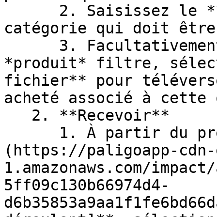
      2. Saisissez le **nom** du produit ou de la 
catégorie qui doit être
      3. Facultativement, si vous avez appliqué le 
*produit* filtre, sélec
fichier** pour télévers
acheté associé à cette 
   2. **Recevoir**

      1. À partir du premier ![\[Drop-down menu\]]
(https://paligoapp-cdn-
1.amazonaws.com/impact/
5ff09c130b66974d4-
d6b35853a9aa1f1fe6bd66d