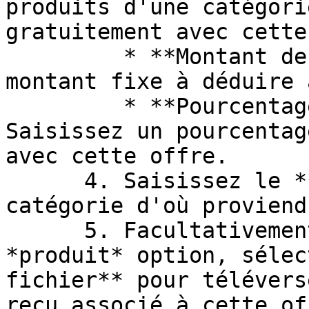
produits d'une catégori
gratuitement avec cette
         * **Montant de réduction** – Saisissez un 
montant fixe à déduire 
         * **Pourcentage de réduction** – 
Saisissez un pourcentag
avec cette offre.

      4. Saisissez le **nom** du produit ou de la 
catégorie d'où proviend
      5. Facultativement, si vous avez appliqué le 
*produit* option, sélec
fichier** pour télévers
reçu associé à cette off