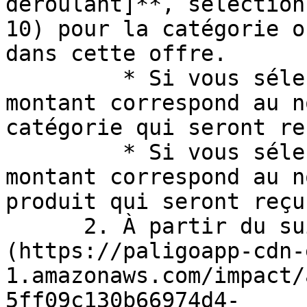
déroulant]**, sélection
10) pour la catégorie o
dans cette offre.

         * Si vous sélectionnez une catégorie, le 
montant correspond au n
catégorie qui seront re
         * Si vous sélectionnez un produit, le 
montant correspond au n
produit qui seront reçu
      2. À partir du suivant ![\[Drop-down menu\]]
(https://paligoapp-cdn-
1.amazonaws.com/impact/
5ff09c130b66974d4-