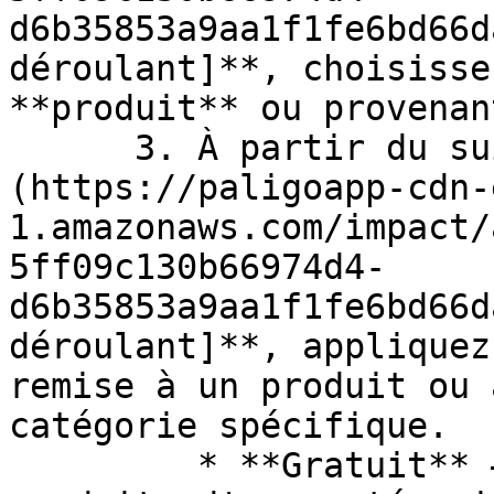
d6b35853a9aa1f1fe6bd66d
déroulant]**, choisisse
**produit** ou provenan
      3. À partir du suivant ![\[Drop-down menu\]]
(https://paligoapp-cdn-
1.amazonaws.com/impact/
5ff09c130b66974d4-
d6b35853a9aa1f1fe6bd66d
déroulant]**, appliquez
remise à un produit ou 
catégorie spécifique.

         * **Gratuit** – Un produit ou des 