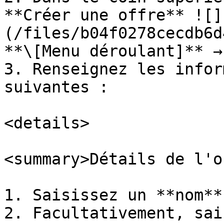
**Créer une offre** ![]
(/files/b04f0278cecdb6d
**\[Menu déroulant]** →
3. Renseignez les infor
suivantes :

<details>

<summary>Détails de l'o
1. Saisissez un **nom**
2. Facultativement, sai