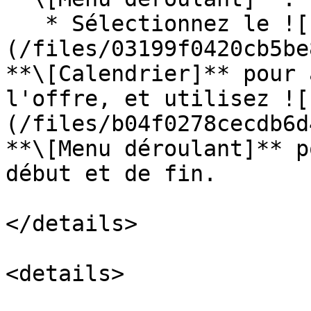
   * Sélectionnez le ![]
(/files/03199f0420cb5be
**\[Calendrier]** pour 
l'offre, et utilisez ![
(/files/b04f0278cecdb6d
**\[Menu déroulant]** p
début et de fin.

</details>

<details>
