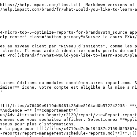
                                                                                                                                                                                                                                                                                                                                                                                                                                                                                                                                                                                                                                                                                                                                                                                                                                                                      |
| ---------------------- | ---------------------------------------------------------------------------------------------------------------------------------------------------------------------------------------------------------------------------------------------------------------------------------------------------------------------------------------------------------------------------------------------------------------------------------------------------------------------------------------------------------------------------------------------------------------------------------------------------------------------------------------------------------------------------------------------------------------------------------------------------------------------------------------------------------------------------------------------------------------------------------------------------------------------------------------------------------------------------------------------------------------------------------------------------------------------------------------------------------------------------------------------------------------------------- |
| **Plage de dates**     | <p>Filtrez les données selon leur date de création. Vous pouvez également comparer deux périodes de temps entre elles.</p><p>Vous pouvez extraire au maximum <strong>366 jours</strong> de données. Cependant, vous pouvez toujours effectuer un rapport d’une année sur l’autre en sélectionnant <strong>comparer à {année précédente}</strong>.</p><p>Si vous souhaitez extraire plus de 366 jours de données, vous devrez exécuter le rapport plusieurs fois avec différentes plages de dates.</p>                                                                                                                                                                                                                                                                                                                                                                                                                                                                                                                                                                                                                                                                        |
| **Type d'événement**   | Sélectionnez les types d’événements pour lesquels vous souhaitez afficher les données, ou sélectionnez **Tous** pour afficher les données de tous vos types d’événements.             