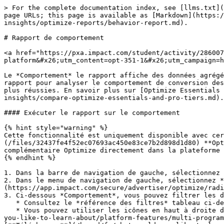
> For the complete documentation index, see [llms.txt](https://help.impact.com/llms.txt). Markdown versions of documentation pages are available by appending `.md` to page URLs; this page is available as [Markdown](https://help.impact.com/brand/fr/what-would-you-like-to-learn-about/platform-features/cross-channel-performance-insights/optimize-reports/behavior-report.md).

# Rapport de comportement

<a href="https://pxa.impact.com/student/activity/2860074-micro-top-5-optimize-reports-for-brands?utm_source=app.impact.com&#x26;utm_medium=owned-platform&#x26;utm_content=opt-351-1&#x26;utm_campaign=help-center" class="button primary">Suivez le cours PXA</a>

Le *Comportement* le rapport affiche des données agrégées au niveau client par *Niveau d’insights*, comme les partenaires, les publicités ou les accords. Utilisez ce rapport pour analyser le comportement de conversion des clients. Il vous aide à identifier quels points de contact génèrent les conversions les plus rapides et les plus réussies. En savoir plus sur [Optimize Essentials et Pro](/brand/fr/what-would-you-like-to-learn-about/platform-features/cross-channel-performance-insights/compare-optimize-essentials-and-pro-tiers.md).

#### Exécuter le rapport sur le comportement

{% hint style="warning" %}
Cette fonctionnalité est uniquement disponible avec certaines éditions ou modules complémentaires impact.com. Si vous voyez le ![](/files/32437fe4f52ec07693ac450e83ce7b2d898d1d80) **Optimiser** icône, votre compte est éligible à la mise à niveau. Sélectionnez l’icône et obtenez le module complémentaire Optimize directement dans la plateforme !
{% endhint %}

1. Dans la barre de navigation de gauche, sélectionnez ![](/files/a76409e9f19dd8481423dbe8104ad0b572242238) **\[Optimize]**.
2. Dans le menu de navigation de gauche, sélectionnez **Audience →** [**Comportement**](https://app.impact.com/secure/advertiser/optimize/radius/Adv_Attribution_Report/r2120/report/viewReport.report?handle=insights_behavior_pm_only_2).
3. Ci-dessous *Comportement*, vous pouvez filtrer les données que vous souhaitez afficher. Sélectionnez **Appliquer** une fois les filtres définis.
   * Consultez le *référence des filtres* tableau ci-dessous pour plus d’informations.
   * Vous pouvez utiliser les icônes en haut à droite de la page pour ![](/files/c4719cd7c0e194337c2159d825367ceb46c49c14) **\[**[**Planifier**](/brand/fr/what-would-you-like-to-learn-about/platform-features/multi-program-reports/report-management/schedule-reports.md)**]**,![](/files/d815eea19a31dbed4e49ea77abe34de45d510c4f)**\[**[**Télécharger**](/brand/fr/what-would-you-like-to-learn-about/platform-features/multi-program-reports/report-management/download-a-report.md)**]** (au format PDF, Excel ou CSV), ou ![](/files/727c881c701d1bc068e28c3fbfd29c1a40fc1957) **\[**[**Exporter**](https://integrations.impact.com/brand-api-reference/reference/report-export/report-export)**]** le rapport (via API).

<details>

<summary>référence des filtres</summary>

| Filtre                 | Description                                                                                                                                                                                                                                                                                            