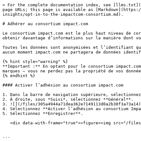
> For the complete documentation index, see [llms.txt](
page URLs; this page is available as [Markdown](https:/
insights/opt-in-to-the-impactcom-consortium.md).

# Adhérer au consortium impact.com

Le consortium impact.com est le plus haut niveau de cor
obtenir davantage d’informations sur la manière dont vo
Toutes les données sont anonymisées et l’identifiant qu
aucun moment impact.com ne partagera de données identif
{% hint style="warning" %}

**Important :** En optant pour le consortium impact.com
marques — vous ne perdez pas la propriété de vos donnée
{% endhint %}

#### Activer l’adhésion au consortium impact.com

1. Dans la barre de navigation supérieure, sélectionnez
2. À droite, sous *Suivi*, sélectionnez **Général**.

3. ![](/files/305a4944a71dea362e7149113d0a2b30f3a73a14)
4. Sélectionnez **Activer l’adhésion au consortium Impa
5. Sélectionnez **Enregistrer**.

   <div data-with-frame="true"><figure><img src="/files/2f4c91d40b56013c52a5d84cc75cafec9460cbcc" alt="" width="563"><figcaption></figcaption></figure></div>

---
