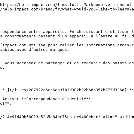
https://help.impact.com/llms.txt). Markdown versions of 
/help.impact.com/brand/fr/what-would-you-like-to-learn-a
respondance entre appareils. En choisissant d’utiliser l
s consommateurs passent d’un appareil à l’autre au fil d
’impact.com utilise pour relier les informations cross-c
iables avec d’autres marques.

, vous acceptez de partager et de recevoir des points de
s.

 ![](/files/287922c6cc6ea3fb3d302b92b68b352b27fd336d) **
 Activer **Correspondance d’identité**.

ct**.
