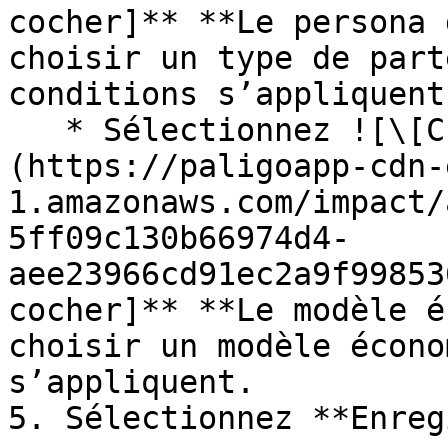
cocher]** **Le persona 
choisir un type de part
conditions s’appliquent.
   * Sélectionnez ![\[Checked box\]]
(https://paligoapp-cdn-
1.amazonaws.com/impact/
5ff09c130b66974d4-
aee23966cd91ec2a9f99853
cocher]** **Le modèle é
choisir un modèle écono
s’appliquent.

5. Sélectionnez **Enreg