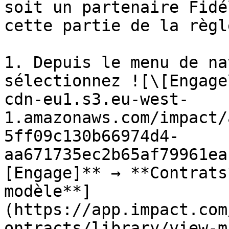
soit un partenaire Fidé
cette partie de la règle
1. Depuis le menu de na
sélectionnez ![\[Engage
cdn-eu1.s3.eu-west-
1.amazonaws.com/impact/
5ff09c130b66974d4-
aa671735ec2b65af79961ea
[Engage]** → **Contrats
modèle**]
(https://app.impact.com
ontracts/library/view-m