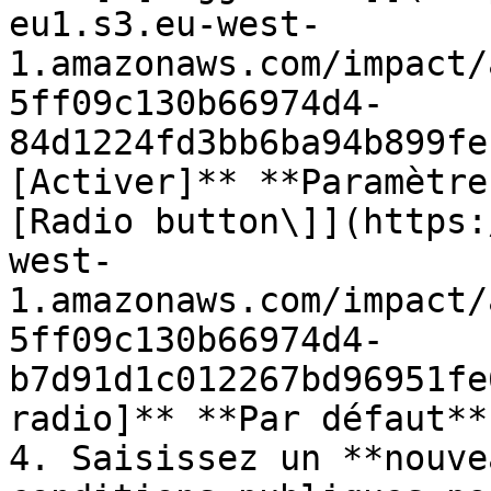
eu1.s3.eu-west-
1.amazonaws.com/impact/
5ff09c130b66974d4-
84d1224fd3bb6ba94b899fe
[Activer]** **Paramètre
[Radio button\]](https:
west-
1.amazonaws.com/impact/
5ff09c130b66974d4-
b7d91d1c012267bd96951fe
radio]** **Par défaut**.
4. Saisissez un **nouve