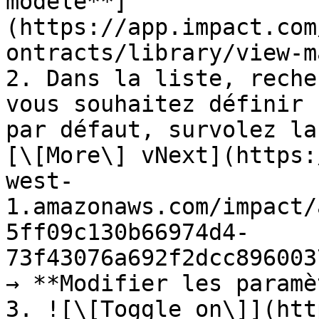
modèle**]
(https://app.impact.com
ontracts/library/view-m
2. Dans la liste, reche
vous souhaitez définir 
par défaut, survolez la
[\[More\] vNext](https:
west-
1.amazonaws.com/impact/
5ff09c130b66974d4-
73f43076a692f2dcc896003
→ **Modifier les paramè
3. ![\[Toggle on\]](htt