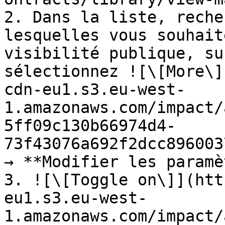
2. Dans la liste, reche
lesquelles vous souhait
visibilité publique, su
sélectionnez ![\[More\]
cdn-eu1.s3.eu-west-
1.amazonaws.com/impact/
5ff09c130b66974d4-
73f43076a692f2dcc896003
→ **Modifier les paramè
3. ![\[Toggle on\]](htt
eu1.s3.eu-west-
1.amazonaws.com/impact/