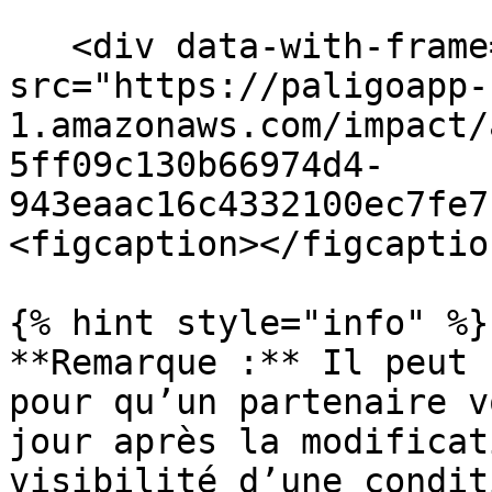
   <div data-with-frame="true"><figure><img 
src="https://paligoapp-
1.amazonaws.com/impact/
5ff09c130b66974d4-
943eaac16c4332100ec7fe7
<figcaption></figcaptio
{% hint style="info" %}

**Remarque :** Il peut 
pour qu’un partenaire v
jour après la modificat
visibilité d’une condit