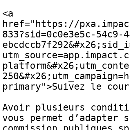
<a 
href="https://pxa.impac
833?sid=0c0e3e5c-54c9-4
ebcdccb7f292&#x26;sid_i
utm_source=app.impact.c
platform&#x26;utm_conte
250&#x26;utm_campaign=h
primary">Suivez le cour
Avoir plusieurs conditi
vous permet d’adapter s
commission publiques sp