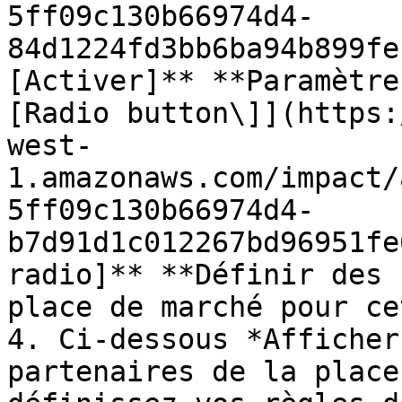
5ff09c130b66974d4-
84d1224fd3bb6ba94b899fe
[Activer]** **Paramètre
[Radio button\]](https:
west-
1.amazonaws.com/impact/
5ff09c130b66974d4-
b7d91d1c012267bd96951fe
radio]** **Définir des 
place de marché pour ce
4. Ci-dessous *Afficher
partenaires de la place