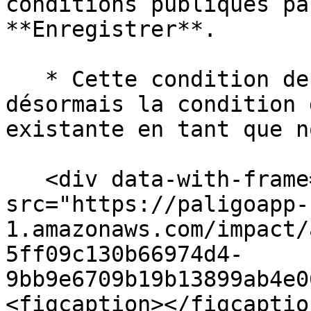
conditions publiques pa
**Enregistrer**.

   * Cette condition de modèle remplacera 
désormais la condition 
existante en tant que n
   <div data-with-frame="true"><figure><img 
src="https://paligoapp-
1.amazonaws.com/impact/
5ff09c130b66974d4-
9bb9e6709b19b13899ab4e0
<figcaption></figcaptio