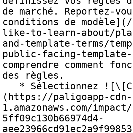
définissez vos règles d
de marché. Reportez-vou
conditions de modèle](/
like-to-learn-about/pla
and-template-terms/temp
public-facing-template-
comprendre comment fonc
des règles.

   * Sélectionnez ![\[Checked box\]]
(https://paligoapp-cdn-
1.amazonaws.com/impact/
5ff09c130b66974d4-
aee23966cd91ec2a9f99853