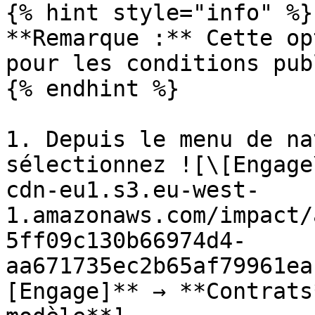
{% hint style="info" %}

**Remarque :** Cette op
pour les conditions pub
{% endhint %}

1. Depuis le menu de na
sélectionnez ![\[Engage
cdn-eu1.s3.eu-west-
1.amazonaws.com/impact/
5ff09c130b66974d4-
aa671735ec2b65af79961ea
[Engage]** → **Contrats