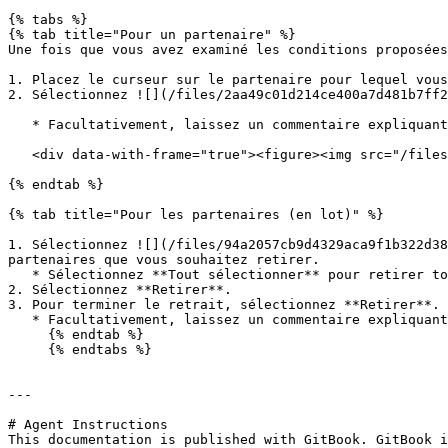
{% tabs %}

{% tab title="Pour un partenaire" %}

Une fois que vous avez examiné les conditions proposées
1. Placez le curseur sur le partenaire pour lequel vous
2. Sélectionnez ![](/files/2aa49c01d214ce400a7d481b7ff2
   * Facultativement, laissez un commentaire expliquant pourquoi le contrat est retiré.

   <div data-with-frame="true"><figure><img src="/files/26e64451ebecca5bef1b25cdfe3447b2bf2265af" alt="" width="375"><figcaption></figcaption></figure></div>

{% endtab %}

{% tab title="Pour les partenaires (en lot)" %}

1. Sélectionnez ![](/files/94a2057cb9d4329aca9f1b322d38
partenaires que vous souhaitez retirer.

   * Sélectionnez **Tout sélectionner** pour retirer toutes les propositions.

2. Sélectionnez **Retirer**.

3. Pour terminer le retrait, sélectionnez **Retirer**.

   * Facultativement, laissez un commentaire expliquant pourquoi les contrats sont retirés.

     {% endtab %}

     {% endtabs %}

---

# Agent Instructions

This documentation is published with GitBook. GitBook i