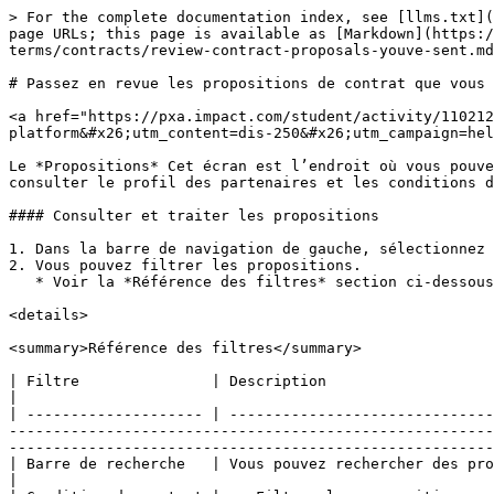
> For the complete documentation index, see [llms.txt](
page URLs; this page is available as [Markdown](https:/
terms/contracts/review-contract-proposals-youve-sent.md
# Passez en revue les propositions de contrat que vous 
<a href="https://pxa.impact.com/student/activity/110212
platform&#x26;utm_content=dis-250&#x26;utm_campaign=hel
Le *Propositions* Cet écran est l’endroit où vous pouve
consulter le profil des partenaires et les conditions d
#### Consulter et traiter les propositions

1. Dans la barre de navigation de gauche, sélectionnez 
2. Vous pouvez filtrer les propositions.

   * Voir la *Référence des filtres* section ci-dessous pour plus d’informations sur ces filtres.

<details>

<summary>Référence des filtres</summary>

| Filtre               | Description                                                                                                                                                                                                                                                                                                                                                                         
|

| -------------------- | ------------------------------
-------------------------------------------------------
-------------------------------------------------------
| Barre de recherche   | Vous pouvez rechercher des propositions pour des partenaires spécifiques en recherchant leur **Nom, ID, URL**, ou **E-ma
|
