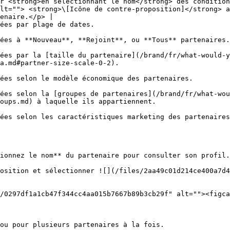
r <strong>en sélectionnant le nom</strong> des condition
lt=""> <strong>\[Icône de contre-proposition]</strong> a
enaire.</p> |

                                                                                                                      
                                                                                                                                                                                                         
ées par la [taille du partenaire](/brand/fr/what-would-y
                                                                                 
                                                                                                                                                                                       
ées selon la [groupes de partenaires](/brand/fr/what-wou
                                                                                               
                                                                                                                                                                                                       
ionnez le nom** du partenaire pour consulter son profil.

ou pour plusieurs partenaires à la fois.
