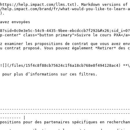
https://help.impact.com/llms.txt). Markdown versions of 
/help.impact.com/brand/fr/what-would-you-like-to-learn-
).

avez envoyées

8?sid=0c0e3e5c-54c9-4435-9bee-ebcdccb7f292&#x26;sid_i=0?
p-center" class="button primary">Suivre le cours PXA</a>

z examiner les propositions de contrat que vous avez env
u contrat proposé. Vous pouvez également *Retirer* des c
![](/files/15f4c8f88cb75624c1f6a18cb768e8f494128ac4) **\
--------------------------------------------------------
--------------------------------------------------------
--------- |

il**.                                                                                                                                               