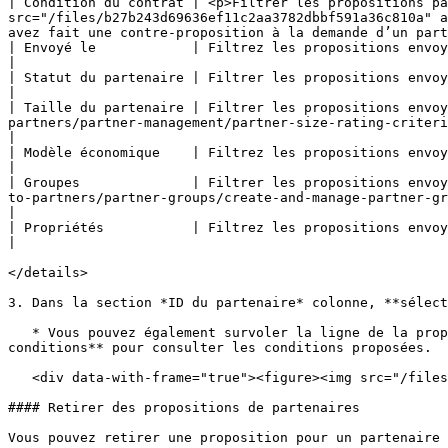
| Condition du contrat | <p>Filtrer les propositions pa
src="/files/b27b243d69636ef11c2aa3782dbbf591a36c810a" a
avez fait une contre-proposition à la demande d’un part
| Envoyé le            | Filtrez les propositions envoyées par plage de dates.                                                                                                                                                                                                         
|

| Statut du partenaire | Filtrer les propositions envoyées à **Nouveau**, **Rejoint**, ou **Tous** partenaires.                                                                                     
|

| Taille du partenaire | Filtrer les propositions envoy
partners/partner-management/partner-size-rating-criteria.md#partner-size-scale-0-2).                                                                   
|

| Modèle économique    | Filtrez les propositions envoyées selon le modèle économique des partenaires.                                                                                                                
|

| Groupes              | Filtrer les propositions envoy
to-partners/partner-groups/create-and-manage-partner-groups.md) à laquelle ils appartiennent.                                           
|

| Propriétés           | Filtrez les propositions envoyées selon les caractéristiques marketing des partenaires.                                                                                  
|

</details>

3. Dans la section *ID du partenaire* colonne, **sélect
   * Vous pouvez également survoler la ligne de la proposition et sélectionner ![](/files/2aa49c01d214ce400a7d481b7ff2c6f25a2330a3) **\[Plus]** → **Voir les 
conditions** pour consulter les conditions proposées.

   <div data-with-frame="true"><figure><img src="/files/0297df1a1cb47f344cc4aa015b7667b89b3cb29f" alt=""><figcaption></figcaption></figure></div>

#### Retirer des propositions de partenaires

Vous pouvez retirer une proposition pour un partenaire 