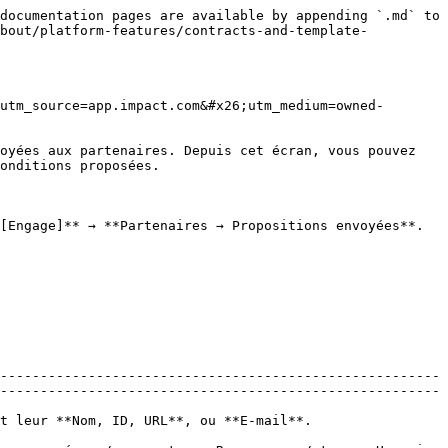
documentation pages are available by appending `.md` to 
about/platform-features/contracts-and-template-
utm_source=app.impact.com&#x26;utm_medium=owned-
oyées aux partenaires. Depuis cet écran, vous pouvez 
onditions proposées.

[Engage]** → **Partenaires → Propositions envoyées**.

-------------------------------------------------------
-------------------------------------------------------
                                                                                                        