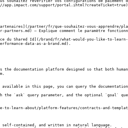
us souhaitez revérifier vos configurations de paiement d
//app.impact.com/support/portal.ihtml?createTicket=true)
artenaires](/partner/fr/que-souhaitez-vous-apprendre/pla
r-partners.md) — Explique comment le paramètre fonctionn
ce du Shared Id](/brand/fr/what-would-you-like-to-learn-
erformance-data-as-a-brand.md).

s the documentation platform designed so that both human
m.

 available in this page, you can query the documentation
h the `ask` query parameter, and the optional `goal` que
e-to-learn-about/platform-features/contracts-and-templa
 self-contained, and written in natural language.
