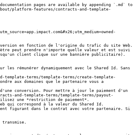
documentation pages are available by appending `.md` to 
about/platform-features/contracts-and-template-
utm_source=app.impact.com&#x26;utm_medium=owned-
version en fonction de l'origine du trafic du site Web. 
ètre peut prendre n'importe quelle valeur et est suivi 
squ'un client clique sur une bannière publicitaire).

d-template-terms/template-terms/create-template-
ondre aux domaines que le partenaire vous a 
racts-and-template-terms/template-terms/payout-
ilisez une *restriction de paiement*.

eb qui correspond à la valeur du Shared Id.

 transmise.
