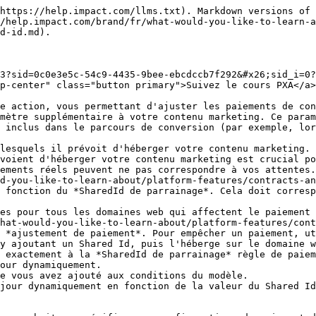
https://help.impact.com/llms.txt). Markdown versions of 
/help.impact.com/brand/fr/what-would-you-like-to-learn-
d-id.md).

3?sid=0c0e3e5c-54c9-4435-9bee-ebcdccb7f292&#x26;sid_i=0?
p-center" class="button primary">Suivez le cours PXA</a>

e action, vous permettant d'ajuster les paiements de con
mètre supplémentaire à votre contenu marketing. Ce param
 inclus dans le parcours de conversion (par exemple, lor
lesquels il prévoit d'héberger votre contenu marketing.

ements réels peuvent ne pas correspondre à vos attentes.

d-you-like-to-learn-about/platform-features/contracts-an
 fonction du *SharedId de parrainage*. Cela doit corresp
hat-would-you-like-to-learn-about/platform-features/cont
 *ajustement de paiement*. Pour empêcher un paiement, ut
y ajoutant un Shared Id, puis l'héberge sur le domaine w
our dynamiquement.

jour dynamiquement en fonction de la valeur du Shared Id