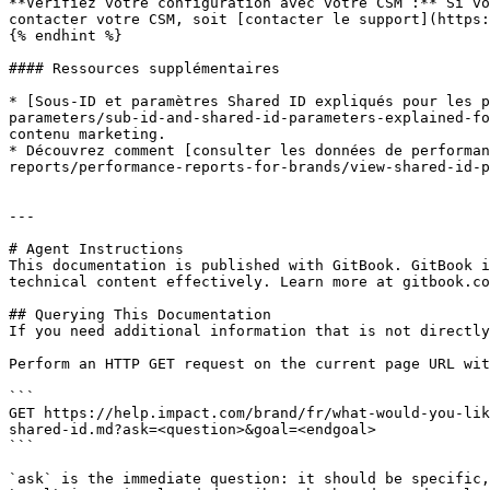
**Vérifiez votre configuration avec votre CSM :** Si vo
contacter votre CSM, soit [contacter le support](https:
{% endhint %}

#### Ressources supplémentaires

* [Sous-ID et paramètres Shared ID expliqués pour les p
parameters/sub-id-and-shared-id-parameters-explained-fo
contenu marketing.

* Découvrez comment [consulter les données de performan
reports/performance-reports-for-brands/view-shared-id-p
---

# Agent Instructions

This documentation is published with GitBook. GitBook i
technical content effectively. Learn more at gitbook.co
## Querying This Documentation

If you need additional information that is not directly
Perform an HTTP GET request on the current page URL wit
```

GET https://help.impact.com/brand/fr/what-would-you-lik
shared-id.md?ask=<question>&goal=<endgoal>

```

`ask` is the immediate question: it should be specific,