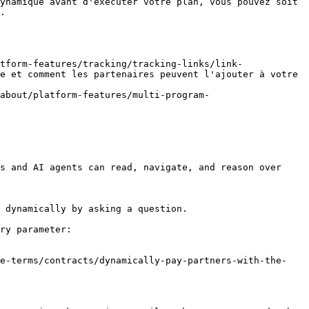
ynamique avant d'exécuter votre plan, vous pouvez soit 
.

tform-features/tracking/tracking-links/link-
e et comment les partenaires peuvent l'ajouter à votre 
about/platform-features/multi-program-
s and AI agents can read, navigate, and reason over 
 dynamically by asking a question.

ry parameter:

te-terms/contracts/dynamically-pay-partners-with-the-