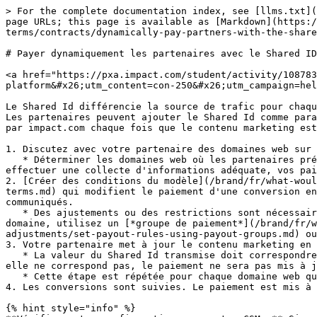
> For the complete documentation index, see [llms.txt](
page URLs; this page is available as [Markdown](https:/
terms/contracts/dynamically-pay-partners-with-the-share
# Payer dynamiquement les partenaires avec le Shared ID

<a href="https://pxa.impact.com/student/activity/108783
platform&#x26;utm_content=con-250&#x26;utm_campaign=hel
Le Shared Id différencie la source de trafic pour chaqu
Les partenaires peuvent ajouter le Shared Id comme para
par impact.com chaque fois que le contenu marketing est
1. Discutez avec votre partenaire des domaines web sur 
   * Déterminer les domaines web où les partenaires prévoient d'héberger votre contenu marketing est crucial pour les rémunérer dynamiquement avec le Shared Id. Sans 
effectuer une collecte d'informations adéquate, vos pai
2. [Créer des conditions du modèle](/brand/fr/what-woul
terms.md) qui modifient le paiement d'une conversion en
communiqués.

   * Des ajustements ou des restrictions sont nécessaires pour tous les domaines web qui affectent le paiement d'une conversion. Pour mettre à jour le paiement d'un 
domaine, utilisez un [*groupe de paiement*](/brand/fr/w
adjustments/set-payout-rules-using-payout-groups.md) ou
3. Votre partenaire met à jour le contenu marketing en 
   * La valeur du Shared Id transmise doit correspondre exactement à la *SharedId de parrainage* règle de paiement figurant dans le contrat avec votre partenaire. Si 
elle ne correspond pas, le paiement ne sera pas mis à j
   * Cette étape est répétée pour chaque domaine web que vous avez ajouté aux conditions du modèle.

4. Les conversions sont suivies. Le paiement est mis à 
{% hint style="info" %}
