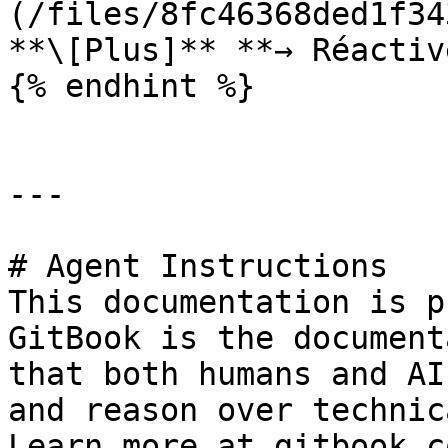
(/files/8fc46368ded1f34
**\[Plus]** **→ Réactiv
{% endhint %}

---

# Agent Instructions

This documentation is p
GitBook is the document
that both humans and AI
and reason over technic
Learn more at gitbook.co