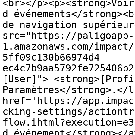
<br></p><p><strong>Voir
d'événements</strong><b
de navigation supérieur
src="https://paligoapp-
1.amazonaws.com/impact/
5ff09c130b66974d4-
ec4c7b9aa5792fe725406b2
[User]"> <strong>[Profi
Paramètres</strong>.</l
href="https://app.impac
cking-settings/actiontr
flow.ihtml?execution=e3
d'événement</strong></a