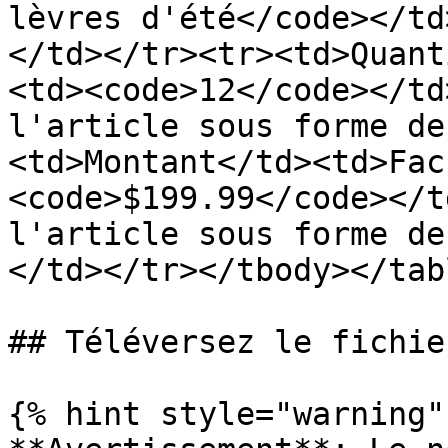
lèvres d'été</code></td
</td></tr><tr><td>Quant
<td><code>12</code></td
l'article sous forme de
<td>Montant</td><td>Fac
<code>$199.99</code></t
l'article sous forme de
</td></tr></tbody></tabl
## Téléversez le fichie
{% hint style="warning" 