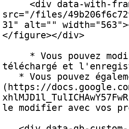
     <div data-with-frame="true"><figure><img 
src="/files/49b206f6c72
31" alt="" width="563">
</figure></div>

     * Vous pouvez modifier directement le fichier 
téléchargé et l'enregis
   * Vous pouvez également télécharger [ce modèle]
(https://docs.google.co
xhlMJD1l_TulICHAwY57FwR
le modifier avec vos pr
   <div data-gb-custom-block data-tag="hint" data-