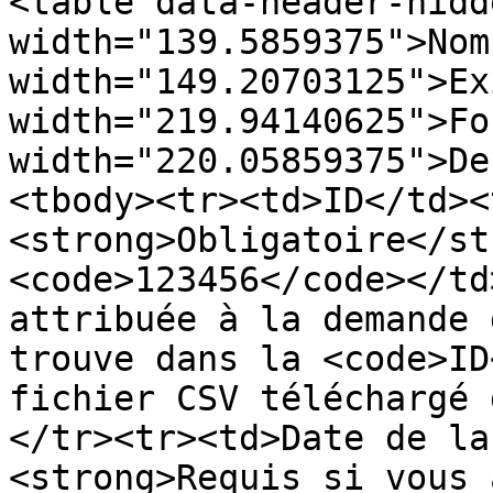
<table data-header-hidd
width="139.5859375">Nom
width="149.20703125">Ex
width="219.94140625">Fo
width="220.05859375">De
<tbody><tr><td>ID</td><
<strong>Obligatoire</st
<code>123456</code></td
attribuée à la demande 
trouve dans la <code>ID
fichier CSV téléchargé 
</tr><tr><td>Date de la
<strong>Requis si vous 