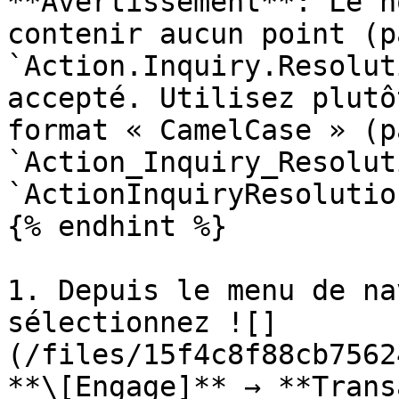
**Avertissement**: Le n
contenir aucun point (p
`Action.Inquiry.Resolut
accepté. Utilisez plutô
format « CamelCase » (p
`Action_Inquiry_Resolut
`ActionInquiryResolutio
{% endhint %}

1. Depuis le menu de na
sélectionnez ![]
(/files/15f4c8f88cb7562
**\[Engage]** → **Trans