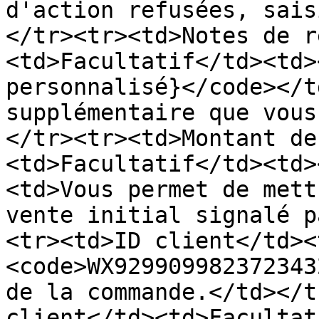
d'action refusées, sais
</tr><tr><td>Notes de r
<td>Facultatif</td><td>
personnalisé}</code></t
supplémentaire que vous
</tr><tr><td>Montant de
<td>Facultatif</td><td>
<td>Vous permet de mett
vente initial signalé p
<tr><td>ID client</td><
<code>WX929909982372343
de la commande.</td></t
client</td><td>Facultat