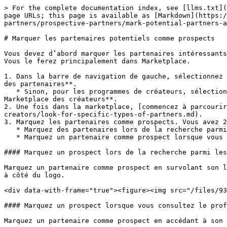
> For the complete documentation index, see [llms.txt](
page URLs; this page is available as [Markdown](https:/
partners/prospective-partners/mark-potential-partners-a
# Marquer les partenaires potentiels comme prospects

Vous devez d’abord marquer les partenaires intéressants
Vous le ferez principalement dans Marketplace.

1. Dans la barre de navigation de gauche, sélectionnez 
des partenaires**.

   * Sinon, pour les programmes de créateurs, sélectionnez ![](/files/9ded1cf1a5c479c671cc7bfe76e4d7ed8eab5bff) **\[Découvrir]** → **Trouver des créateurs → 
Marketplace des créateurs**.

2. Une fois dans la marketplace, [commencez à parcourir
creators/look-for-specific-types-of-partners.md).

3. Marquez les partenaires comme prospects. Vous avez 2
   * Marquez des partenaires lors de la recherche parmi plusieurs partenaires.

   * Marquez un partenaire comme prospect lorsque vous consultez son profil.

#### Marquez un prospect lors de la recherche parmi les
Marquez un partenaire comme prospect en survolant son l
à côté du logo.

<div data-with-frame="true"><figure><img src="/files/93
#### Marquez un prospect lorsque vous consultez le prof
Marquez un partenaire comme prospect en accédant à son 