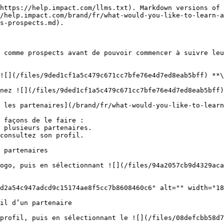
https://help.impact.com/llms.txt). Markdown versions of 
/help.impact.com/brand/fr/what-would-you-like-to-learn-
s-prospects.md).

 comme prospects avant de pouvoir commencer à suivre leu
![](/files/9ded1cf1a5c479c671cc7bfe76e4d7ed8eab5bff) **\
 les partenaires](/brand/fr/what-would-you-like-to-learn
 façons de le faire :

 partenaires

ogo, puis en sélectionnant ![](/files/94a2057cb9d4329aca
d2a54c947adcd9c15174ae8f5cc7b8608460c6" alt="" width="18
il d’un partenaire

profil, puis en sélectionnant le ![](/files/08defcbb58d7