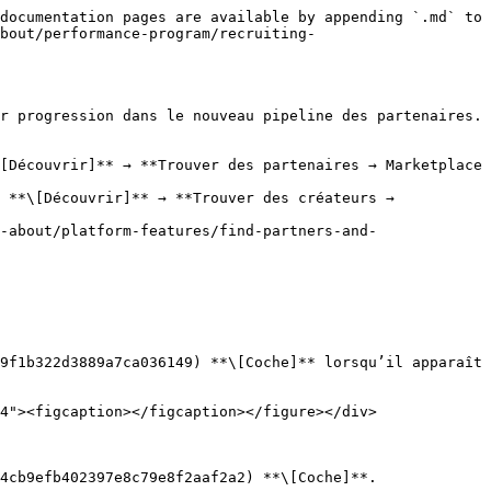
documentation pages are available by appending `.md` to 
about/performance-program/recruiting-
r progression dans le nouveau pipeline des partenaires. 
[Découvrir]** → **Trouver des partenaires → Marketplace 
-about/platform-features/find-partners-and-
9f1b322d3889a7ca036149) **\[Coche]** lorsqu’il apparaît 
4"><figcaption></figcaption></figure></div>

4cb9efb402397e8c79e8f2aaf2a2) **\[Coche]**.
