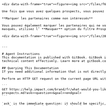
<div data-with-frame="true"><figure><img src="/files/f6
Une fois que vous avez quelques prospects, vous pouvez 
**Marquer les partenaires comme non intéressés**

Vous pouvez également marquer les partenaires qui ne vo
masqués, utilisez l’ **Masquer** option du filtre Prosp
<div data-with-frame="true"><figure><img src="/files/28
---

# Agent Instructions

This documentation is published with GitBook. GitBook i
technical content effectively. Learn more at gitbook.co
## Querying This Documentation

If you need additional information that is not directly
Perform an HTTP GET request on the current page URL wit
```

GET https://help.impact.com/brand/fr/what-would-you-lik
prospects.md?ask=<question>&goal=<endgoal>

```

`ask` is the immediate question: it should be specific,