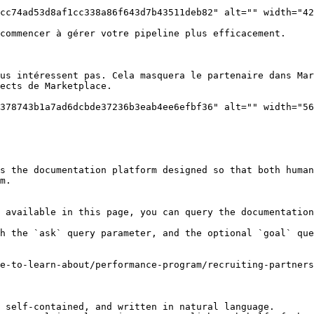
cc74ad53d8af1cc338a86f643d7b43511deb82" alt="" width="42
commencer à gérer votre pipeline plus efficacement.

us intéressent pas. Cela masquera le partenaire dans Mar
ects de Marketplace.

378743b1a7ad6dcbde37236b3eab4ee6efbf36" alt="" width="56
s the documentation platform designed so that both human
m.

 available in this page, you can query the documentation
h the `ask` query parameter, and the optional `goal` que
e-to-learn-about/performance-program/recruiting-partners
 self-contained, and written in natural language.
