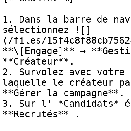
1. Dans la barre de nav
sélectionnez ![]
(/files/15f4c8f88cb7562
**\[Engage]** → **Gesti
**Créateur**.

2. Survolez avec votre 
laquelle le créateur pa
**Gérer la campagne**.

3. Sur l' *Candidats* é
**Recrutés** .
