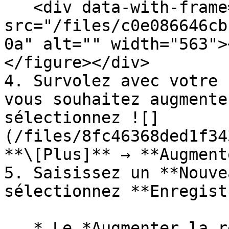
   <div data-with-frame="true"><figure><img 
src="/files/c0e086646cb
0a" alt="" width="563">
</figure></div>

4. Survolez avec votre 
vous souhaitez augmente
sélectionnez ![]
(/files/8fc46368ded1f34
**\[Plus]** → **Augment
5. Saisissez un **Nouve
sélectionnez **Enregist
   * Le *Augmenter la rémunération* L'action met à 