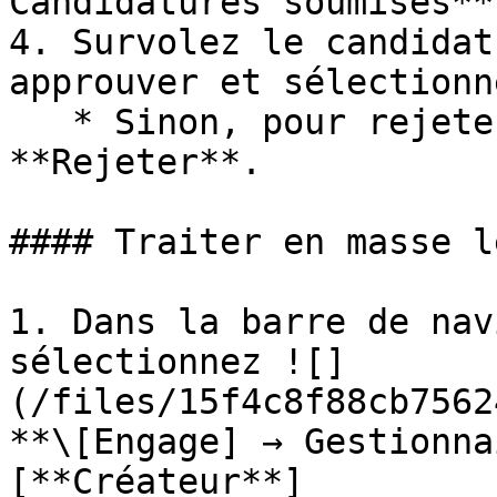
Candidatures soumises**
4. Survolez le candidat
approuver et sélectionn
   * Sinon, pour rejeter le candidat, sélectionnez 
**Rejeter**.

#### Traiter en masse l
1. Dans la barre de nav
sélectionnez ![]
(/files/15f4c8f88cb7562
**\[Engage] → Gestionna
[**Créateur**]