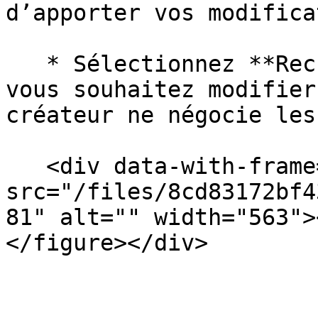
d’apporter vos modifica
   * Sélectionnez **Recruter sans négociation** si 
vous souhaitez modifier
créateur ne négocie les
   <div data-with-frame="true"><figure><img 
src="/files/8cd83172bf4
81" alt="" width="563">
</figure></div>
