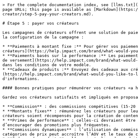
> For the complete documentation index, see [llms.txt](
page URLs; this page is available as [Markdown](https:/
creator/step-5-pay-your-creators.md).

# Étape 5 : payer vos créateurs

Les campagnes de créateurs offrent une solution de paie
la configuration de la campagne :

* **Paiements à montant fixe :** Pour gérer vos paiemen
créateurs](https://help.impact.com/brand/what-would-you
* **Paiements basés sur la performance :** Les paiement
de versement](https://help.impact.com/brand/what-would-
dans les conditions de votre modèle.

* **Cadeaux de produits :** Envoyez des cadeaux aux cré
(https://help.impact.com/brand/what-would-you-like-to-l
d'informations.

#### Bonnes pratiques pour rémunérer vos créateurs <a h
Gardez vos créateurs satisfaits et impliqués en proposa
* **Commission** : des commissions compétitives (15-20 
* **Montants fixes** : rémunérez les créateurs pour leu
créateurs soient récompensés pour la création de conten
* **Primes de performance** : celles-ci devraient être 
d’encourager des promotions plus fréquentes.

* **Commissions dynamiques** : l’utilisation de commiss
catégories de prix peut accroître l’AOV et le taux de c