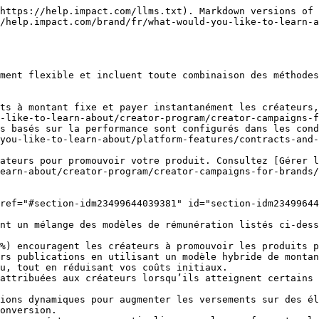
https://help.impact.com/llms.txt). Markdown versions of 
/help.impact.com/brand/fr/what-would-you-like-to-learn-a
ment flexible et incluent toute combinaison des méthodes
ts à montant fixe et payer instantanément les créateurs,
-like-to-learn-about/creator-program/creator-campaigns-f
s basés sur la performance sont configurés dans les cond
you-like-to-learn-about/platform-features/contracts-and-
ateurs pour promouvoir votre produit. Consultez [Gérer l
earn-about/creator-program/creator-campaigns-for-brands/
ref="#section-idm23499644039381" id="section-idm23499644
nt un mélange des modèles de rémunération listés ci-dess
%) encouragent les créateurs à promouvoir les produits p
rs publications en utilisant un modèle hybride de montan
u, tout en réduisant vos coûts initiaux.

attribuées aux créateurs lorsqu’ils atteignent certains 
ions dynamiques pour augmenter les versements sur des él
onversion.
