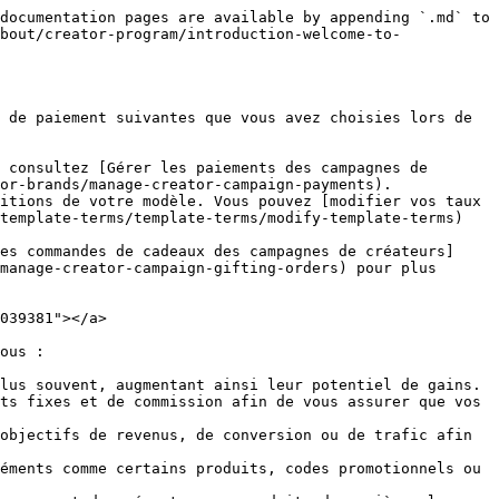
documentation pages are available by appending `.md` to 
bout/creator-program/introduction-welcome-to-
 de paiement suivantes que vous avez choisies lors de 
 consultez [Gérer les paiements des campagnes de 
or-brands/manage-creator-campaign-payments).

itions de votre modèle. Vous pouvez [modifier vos taux 
template-terms/template-terms/modify-template-terms) 
es commandes de cadeaux des campagnes de créateurs]
manage-creator-campaign-gifting-orders) pour plus 
039381"></a>

ous :

lus souvent, augmentant ainsi leur potentiel de gains.

ts fixes et de commission afin de vous assurer que vos 
objectifs de revenus, de conversion ou de trafic afin 
éments comme certains produits, codes promotionnels ou 