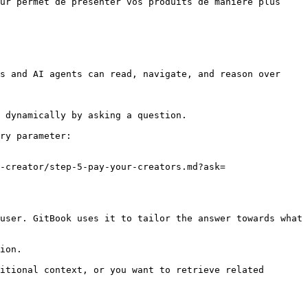
ur permet de présenter vos produits de manière plus 
s and AI agents can read, navigate, and reason over 
 dynamically by asking a question.

ry parameter:

-creator/step-5-pay-your-creators.md?ask=
user. GitBook uses it to tailor the answer towards what 
ion.

itional context, or you want to retrieve related 