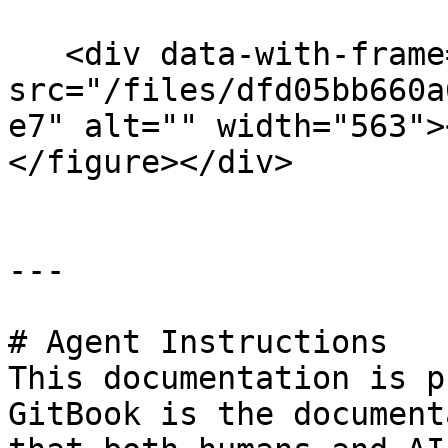
   <div data-with-frame="true"><figure><img 
src="/files/dfd05bb660a
e7" alt="" width="563">
</figure></div>

---

# Agent Instructions

This documentation is p
GitBook is the document