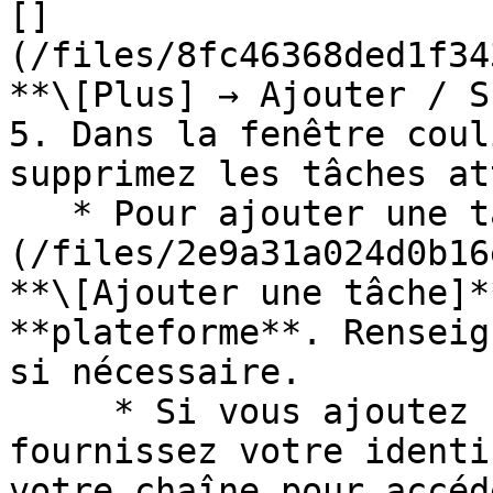
[]
(/files/8fc46368ded1f34
**\[Plus] → Ajouter / S
5. Dans la fenêtre coul
supprimez les tâches at
   * Pour ajouter une tâche, sélectionnez ![]
(/files/2e9a31a024d0b16
**\[Ajouter une tâche]*
**plateforme**. Renseig
si nécessaire.

     * Si vous ajoutez une tâche YouTube, 
fournissez votre identi
votre chaîne pour accéd