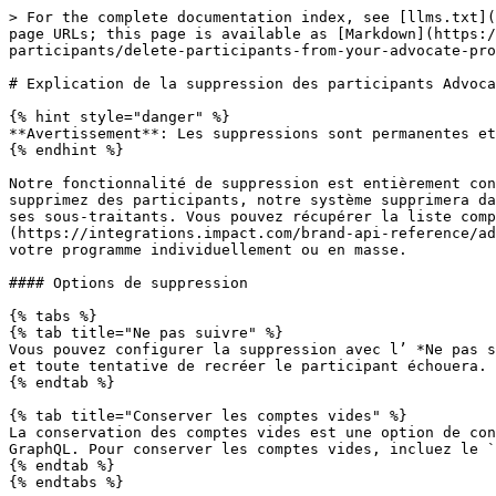
> For the complete documentation index, see [llms.txt](https://help.impact.com/llms.txt). Markdown versions of documentation pages are available by appending `.md` to page URLs; this page is available as [Markdown](https://help.impact.com/brand/fr/what-would-you-like-to-learn-about/advocate-program/manage-advocate-participants/delete-participants-from-your-advocate-program.md).

# Explication de la suppression des participants Advocate

{% hint style="danger" %}
**Avertissement**: Les suppressions sont permanentes et vos liens de partage, recommandations et analyses peuvent être affectés.
{% endhint %}

Notre fonctionnalité de suppression est entièrement conforme aux exigences relatives à la suppression des utilisateurs telles qu’énoncées par le RGPD. Lorsque vous supprimez des participants, notre système supprimera dans un délai de 30 jours toutes les PII qui ont été stockées pour ces participants dans notre système et chez ses sous-traitants. Vous pouvez récupérer la liste complète des PII stockées pour un participant spécifique à l’aide de la [Rechercher les PII d’un utilisateur](https://integrations.impact.com/brand-api-reference/advocate-api-reference-v1/reference/user-overview/user) méthode d’API. Les participants peuvent être supprimés de votre programme individuellement ou en masse.

#### Options de suppression

{% tabs %}
{% tab title="Ne pas suivre" %}
Vous pouvez configurer la suppression avec l’ *Ne pas suivre* option. Si elle est sélectionnée, le participant supprimé ne pourra pas être réinscrit dans le système et toute tentative de recréer le participant échouera.
{% endtab %}

{% tab title="Conserver les comptes vides" %}
La conservation des comptes vides est une option de configuration que vous pouvez utiliser lors de la suppression de participants en masse, via l’API REST ou via GraphQL. Pour conserver les comptes vides, incluez le `preserveEmptyAccount` champ dans votre fichier ou votre appel de suppression.
{% endtab %}
{% endtabs %}

#### Méthodes de suppression

{% tabs %}
{% tab title="Via l’API" %}
L’API REST d’Advocate propose deux méthodes pour supprimer des participants :

* [**Supprimer un compte**](https://integrations.impact.com/brand-api-reference/advocate-api-reference-v1/reference/account-overview/account)**:** Utilisez cette méthode pour supprimer un compte ainsi que tous les participants qu’il contient.
* [**Supprimer un participant**](https://integrations.impact.com/brand-api-reference/advocate-api-reference-v1/reference/user-overview/user)**:** Utilisez cette méthode pour supprimer un participant d’un compte sans supprimer le compte lui-même.
  {% endtab %}

{% tab title="Individuellement" %}

1. Dans le menu de navigation de gauche, sélectionnez ![](https://impact-1.gitbook.io/docs/emvxfLrwrlacc4y3y02Y/~gitbook/image?url=https%3A%2F%2F4048883401-files.gitbook.io%2F%7E%2Ffiles%2Fv0%2Fb%2Fgitbook-x-prod.appspot.com%2Fo%2Fspaces%252FwMLlMoFBtKJa8ptd3zaw%252Fuploads%252Fgit-blob-230534471fef5f40808e921e41ee44e4a06ded03%252Fe6cb9548999afdc1ed3ce4942e4cb5b45b5cecbd323267aac2a7cd1915fccc09.svg%3Falt%3Dmedia\&width=300\&dpr=3\&quality=100\&sign=71dd50ef\&sv=2) **\[Engage] → Participants**.
2. Recherchez le participant que vous souhaitez supprimer.
3. Sélectionnez son nom pour ouvrir son profil de participant.
4. Sélectionnez