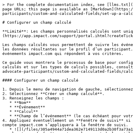
> For the complete documentation index, see [llms.txt](
page URLs; this page is available as [Markdown](https:/
participants/custom-and-calculated-fields/set-up-a-calc
# Configurer un champ calculé

**Limité**: Les champs personnalisés calculés sont uniq
(https://app.impact.com/support/portal.ihtml?createTick
Les champs calculés vous permettent de suivre les événe
les données résultantes sur le profil d’un participant.
événements impact.com qui répondent à vos critères.

Ce guide vous montrera le processus de base pour config
calculés et sur les types de calculs possibles, consult
advocate-participants/custom-and-calculated-fields/calc
#### Configurer un champ calculé

1. Depuis le menu de navigation de gauche, sélectionnez
2. Sélectionnez **Créer un champ calculé**.

3. Renseignez les champs :

   * **Nom**

   * **Événement**

   * **Calcul**

   * **Champ de l’événement** (le cas échéant pour votre calcul)

4. Appliquez éventuellement un **Fenêtre de suivi** si 
compte impact.com s’appliquera à la fenêtre de suivi.

   * ![](/files/305a4944a71dea362e7149113d0a2b30f3a73a14) **\[Activer]** si vous souhaitez inclure uniquement des événements dans les calculs. Pour plus de détails 