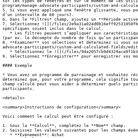
sur les types de fenêtres et sur le moment de les utili
program/manage-advocate-participants/custom-and-calcula
5. Si vous avez appliqué une fenêtre glissante, vous po
d’un intervalle de 60 jours).

6. Dans le *Filtres* champ, ajoutez un **Période active
7. Sélectionnez ![](/files/2e9a31a024d0b16eff92531050fb
spécifiques soient inclus dans le calcul.

   * Les filtres peuvent s’appliquer aux caractéristiques de l’événement (par ex. le montant des revenus pour un achat donné) ou aux caractéristiques de l’utilisateur 
(par ex. le décompte du nombre de fois qu’un participan
8. **Examiner** vos sélections et déterminez si vous so
advocate-participants/custom-and-calculated-fields/edit
   * Sélectionnez le ![](/files/94a2057cb9d4329aca9f1b322d3889a7ca036149) **\[Case cochée]** si vous souhaitez rétroremplir les calculs.

9. Sélectionnez **Enregistrer** pour enregistrer vos mo
#### Exemple

* Vous avez un programme de parrainage et souhaitez réc
déterminez que, pour votre programme, cela signifie tou
champ calculé peut vous aider à déterminer quels partic
participants.

<details>

<summary>Instructions de configuration</summary>

Voici comment le calcul peut être configuré :

1. Sous la **Calcul**, complétez le **Nom** champ.

2. Saisissez les valeurs suivantes pour les champs évén
   * **Événement**: Achat
