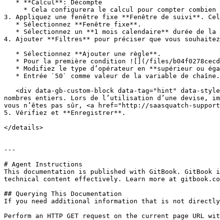
   * **Calcul**: Décompte

     * Cela configurera le calcul pour compter combien de fois impact.com reçoit des événements d’achat qui répondent à vos critères.

3. Appliquez une fenêtre fixe **Fenêtre de suivi**. Cel
   * Sélectionnez **Fenêtre fixe**.

   * Sélectionnez un **1 mois calendaire** durée de la fenêtre.

4. Ajouter **Filtres** pour préciser que vous souhaitez
   * Sélectionnez **Ajouter une règle**.

   * Pour la première condition ![](/files/b04f0278cecdb6d4cd1acab522796f8fbdcb0fa1) **\[Menu déroulant]**, sélectionnez les `events.fields.revenue` champ.

   * Modifiez le type d’opérateur en **supérieur ou égal à**.

   * Entrée `50` comme valeur de la variable de chaîne.

   <div data-gb-custom-block data-tag="hint" data-style="info" class="hint hint-info"><p><strong>Remarque :</strong> Les expressions JSONata n’acceptent que les 
nombres entiers. Lors de l’utilisation d’une devise, im
vous n’êtes pas sûr, <a href="http://saasquatch-support
5. Vérifiez et **Enregistrer**.

</details>

---

# Agent Instructions

This documentation is published with GitBook. GitBook i
technical content effectively. Learn more at gitbook.co
## Querying This Documentation

If you need additional information that is not directly
Perform an HTTP GET request on the current page URL wit