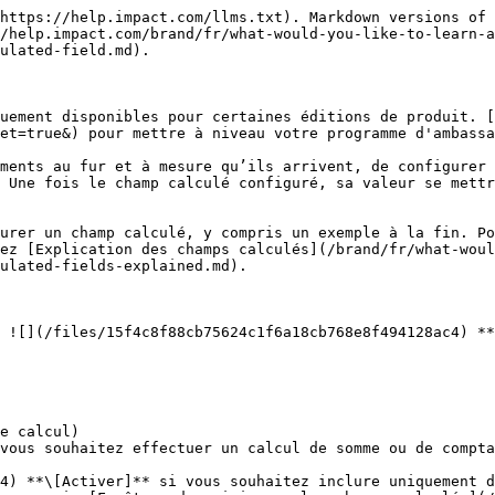
https://help.impact.com/llms.txt). Markdown versions of 
/help.impact.com/brand/fr/what-would-you-like-to-learn-a
ulated-field.md).

uement disponibles pour certaines éditions de produit. [
et=true&) pour mettre à niveau votre programme d'ambassa
ments au fur et à mesure qu’ils arrivent, de configurer 
 Une fois le champ calculé configuré, sa valeur se mettr
urer un champ calculé, y compris un exemple à la fin. Po
ez [Explication des champs calculés](/brand/fr/what-woul
ulated-fields-explained.md).

 ![](/files/15f4c8f88cb75624c1f6a18cb768e8f494128ac4) **
vous souhaitez effectuer un calcul de somme ou de compta