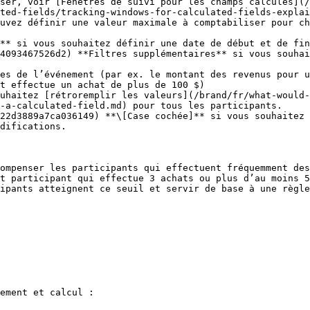
ser, voir [Fenêtres de suivi pour les champs calculés](/
ted-fields/tracking-windows-for-calculated-fields-explai
uvez définir une valeur maximale à comptabiliser pour ch
** si vous souhaitez définir une date de début et de fin
4093467526d2) **Filtres supplémentaires** si vous souhai
t effectue un achat de plus de 100 $)

uhaitez [rétroremplir les valeurs](/brand/fr/what-would-
-a-calculated-field.md) pour tous les participants.

difications.

ompenser les participants qui effectuent fréquemment des
t participant qui effectue 3 achats ou plus d’au moins 5
ipants atteignent ce seuil et servir de base à une règle
ement et calcul :
