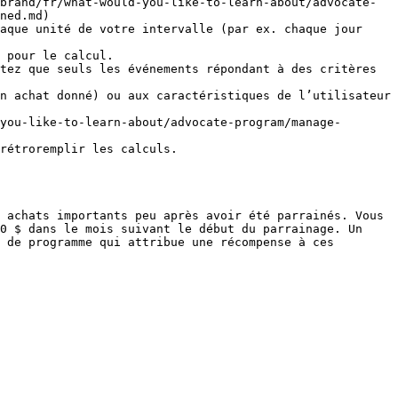
brand/fr/what-would-you-like-to-learn-about/advocate-
ned.md)

aque unité de votre intervalle (par ex. chaque jour 
 pour le calcul.

tez que seuls les événements répondant à des critères 
you-like-to-learn-about/advocate-program/manage-
 achats importants peu après avoir été parrainés. Vous 
0 $ dans le mois suivant le début du parrainage. Un 
 de programme qui attribue une récompense à ces 