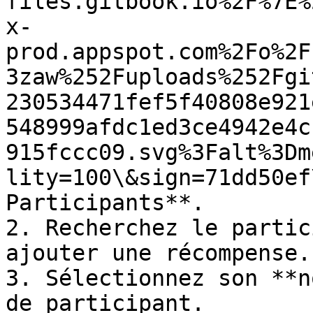
files.gitbook.io%2F%7E%
x-
prod.appspot.com%2Fo%2F
3zaw%252Fuploads%252Fgi
230534471fef5f40808e921
548999afdc1ed3ce4942e4c
915fccc09.svg%3Falt%3Dm
lity=100\&sign=71dd50ef
Participants**.

2. Recherchez le partic
ajouter une récompense.

3. Sélectionnez son **n
de participant.
