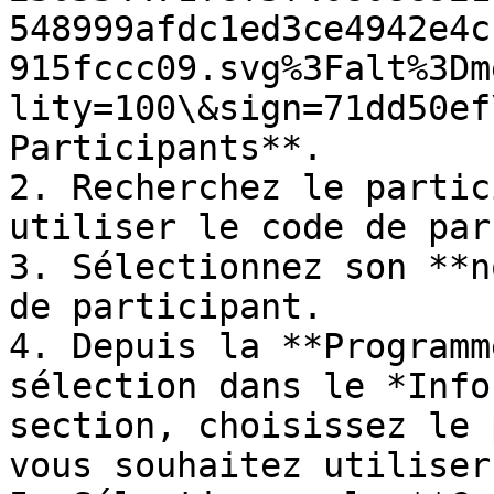
548999afdc1ed3ce4942e4c
915fccc09.svg%3Falt%3Dm
lity=100\&sign=71dd50ef
Participants**.

2. Recherchez le partic
utiliser le code de par
3. Sélectionnez son **n
de participant.

4. Depuis la **Programm
sélection dans le *Info
section, choisissez le 
vous souhaitez utiliser.