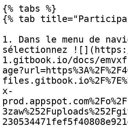
{% tabs %}

{% tab title="Participa
1. Dans le menu de navi
sélectionnez ![](https:
1.gitbook.io/docs/emvxf
age?url=https%3A%2F%2F4
files.gitbook.io%2F%7E%
x-
prod.appspot.com%2Fo%2F
3zaw%252Fuploads%252Fgi
230534471fef5f40808e921