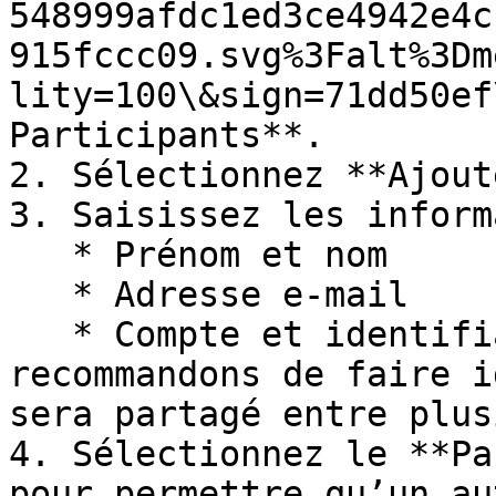
548999afdc1ed3ce4942e4c
915fccc09.svg%3Falt%3Dm
lity=100\&sign=71dd50ef
Participants**.

2. Sélectionnez **Ajout
3. Saisissez les inform
   * Prénom et nom

   * Adresse e-mail

   * Compte et identifiant utilisateur, que nous 
recommandons de faire i
sera partagé entre plus
4. Sélectionnez le **Pa
pour permettre qu’un au