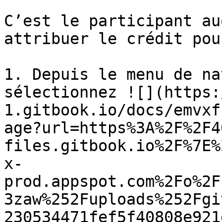
C’est le participant au
attribuer le crédit pou
1. Depuis le menu de na
sélectionnez ![](https:
1.gitbook.io/docs/emvxf
age?url=https%3A%2F%2F4
files.gitbook.io%2F%7E%
x-
prod.appspot.com%2Fo%2F
3zaw%252Fuploads%252Fgi
230534471fef5f40808e921