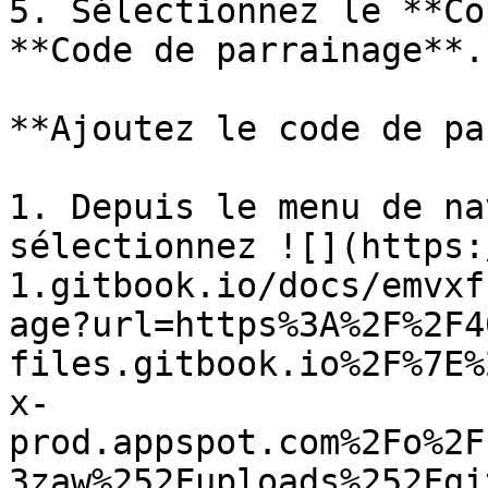
5. Sélectionnez le **Co
**Code de parrainage**.

**Ajoutez le code de pa
1. Depuis le menu de na
sélectionnez ![](https:
1.gitbook.io/docs/emvxf
age?url=https%3A%2F%2F4
files.gitbook.io%2F%7E%
x-
prod.appspot.com%2Fo%2F
3zaw%252Fuploads%252Fgi