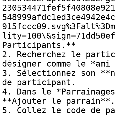
230534471fef5f40808e921
548999afdc1ed3ce4942e4c
915fccc09.svg%3Falt%3Dm
lity=100\&sign=71dd50ef
Participants.**

2. Recherchez le partic
désigner comme le *ami 
3. Sélectionnez son **n
de participant.

4. Dans le *Parrainages
**Ajouter le parrain**.

5. Collez le code de pa