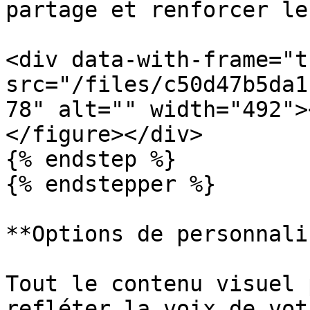
partage et renforcer le
<div data-with-frame="t
src="/files/c50d47b5da1
78" alt="" width="492">
</figure></div>

{% endstep %}

{% endstepper %}

**Options de personnali
Tout le contenu visuel 
refléter la voix de vot