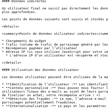
#### Données indirectes

Un utilisateur final ne saisit pas directement les donn
plus approfondies.

Les points de données suivants sont suivis et stockés p
<details>

<summary>Points de données utilisateur indirectes</summ
* Chargements du widget

* Trafic (volume de trafic de parrainage généré par les
* Récompenses gagnées par l’utilisateur

* Adresse IP (si vous utilisez JavaScript pour votre im
  * L’adresse IP d’un utilisateur est récupérée et stockée par la plateforme lorsqu’il charge le widget et/ou devient un utilisateur parrainé.

</details>

#### Utilisation des données utilisateur

Les données utilisateur peuvent être utilisées de la ma
* **Identification de l’utilisateur :** Les identifiant
* **Contenu personnalisé :** Vous pouvez nous fournir l
utilisateurs finaux des e-mails au sujet de leurs parra
de finaliser un achat, votre récompense arrive ! »)

* **Détection des fraudes :** Le nom, l’adresse e-mail 
parrainages potentiellement frauduleux.

* **Internationalisation :** Le pays et les paramètres 