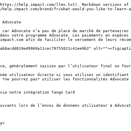
https://help.impact.com/llms.txt). Markdown versions of 
/help.impact.com/brand/fr/what-would-you-like-to-learn-a
 Advocate

 car Advocate n’a pas de place de marché de partenaires 
dans votre programme Advocate. Les paiements en espèces 
impact.com afin de faciliter le versement de leurs récom
ab8acdd819ed9969a11cec79755021c41ee9b2" alt=""><figcapti
ce, généralement saisies par l’utilisateur final ou four
née utilisateur directe si vous utilisez un identifiant 
 *ne pourrez pas* utiliser les fonctionnalités Advocate 
via notre intégration Tango Card

uivants lors de l’envoi de données utilisateur à Advocat
y>
