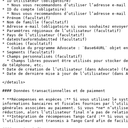
* ID utilisateur (obligatoire)

  * Nous vous recommandons d’utiliser l’adresse e-mail d’un utilisateur, stockée sous forme de `SHA1` hachage.

* ID du compte (obligatoire)

  * Nous vous recommandons d’utiliser l’adresse e-mail d’un utilisateur, stockée sous forme de `SHA1` hachage.

* Prénom (facultatif)

* Nom de famille (facultatif)

* Adresse e-mail (obligatoire si vous souhaitez envoyer
* Paramètres régionaux de l’utilisateur (facultatif)

* Pays de l’utilisateur (facultatif)

* dateUsTaxFormSubmitted (facultatif)

* Cookies (facultatif)

  * Cookie du programme Advocate : `Base64URL` objet encodé contenant le lien de partage utilisé, l’expiration du cookie et le code de parrainage unique du parrain.

* Segments (facultatif)

* Champs personnalisés (facultatif)

  * Champs libres pouvant être utilisés pour stocker des données supplémentaires sur l’utilisateur, par exemple l’adresse postale, le niveau d’abonnement, le numéro 
de téléphone, etc.

* Date de création de l’utilisateur (dans Advocate) (fa
* Date de dernière mise à jour de l’utilisateur (dans A
</details>

#### Données transactionnelles et de paiement

* **Récompenses en espèces :** Si vous utilisez le syst
informations bancaires et fiscales fournies par l’utili
générales associées au paiement. Si vous *ne* n’utilise
réduction, alors l’utilisateur final n’a pas de relatio
* **Intégration de récompenses Tango Card :** Si vous u
l’utilisateur sont transmis à Tango Card afin de facili