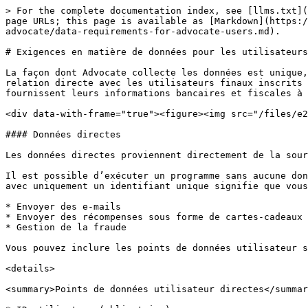
> For the complete documentation index, see [llms.txt](
page URLs; this page is available as [Markdown](https:/
advocate/data-requirements-for-advocate-users.md).

# Exigences en matière de données pour les utilisateurs
La façon dont Advocate collecte les données est unique,
relation directe avec les utilisateurs finaux inscrits 
fournissent leurs informations bancaires et fiscales à 
<div data-with-frame="true"><figure><img src="/files/e2
#### Données directes

Les données directes proviennent directement de la sour
Il est possible d’exécuter un programme sans aucune don
avec uniquement un identifiant unique signifie que vous
* Envoyer des e-mails

* Envoyer des récompenses sous forme de cartes-cadeaux 
* Gestion de la fraude

Vous pouvez inclure les points de données utilisateur s
<details>

<summary>Points de données utilisateur directes</summar