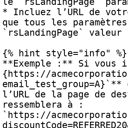
le `rsLandingPage` para
* Incluez l’URL de votr
que tous les paramètres
`rsLandingPage` valeur

{% hint style="info" %}

**Exemple :** Si vous i
{https://acmecorporatio
email_test_group=A}`** 
l’URL de la page de des
ressemblera à : 
`https://acmecorporatio
discountCode=REFERRED20