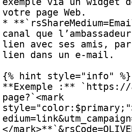
exemple via un widget d
votre page Web.

* **`rsShareMedium=Emai
canal que l’ambassadeur
lien avec ses amis, par
lien dans un e-mail.

{% hint style="info" %}

**Exemple :** `https://
page?`<mark 
style="color:$primary;"
edium=link&utm_campaign
</mark>**`&rsCode=OLIVE