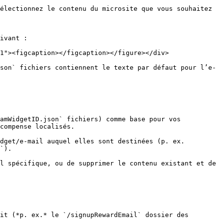
électionnez le contenu du microsite que vous souhaitez 
ivant :

1"><figcaption></figcaption></figure></div>

son` fichiers contiennent le texte par défaut pour l’e-
amWidgetID.json` fichiers) comme base pour vos 
compense localisés.

dget/e-mail auquel elles sont destinées (p. ex. 
`).

l spécifique, ou de supprimer le contenu existant et de 
it (*p. ex.* le `/signupRewardEmail` dossier des 