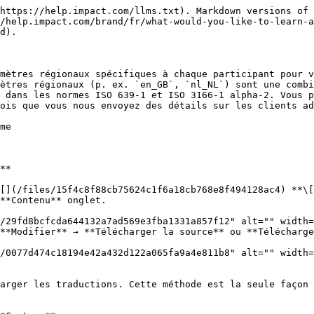
https://help.impact.com/llms.txt). Markdown versions of 
//help.impact.com/brand/fr/what-would-you-like-to-learn-a
d).

mètres régionaux spécifiques à chaque participant pour v
ètres régionaux (p. ex. `en_GB`, `nl_NL`) sont une combi
 dans les normes ISO 639-1 et ISO 3166-1 alpha-2. Vous p
ois que vous nous envoyez des détails sur les clients ad
me

**

[](/files/15f4c8f88cb75624c1f6a18cb768e8f494128ac4) **\[
**Contenu** onglet.

**Modifier** → **Télécharger la source** ou **Télécharge
arger les traductions. Cette méthode est la seule façon 