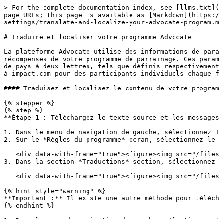
> For the complete documentation index, see [llms.txt](
page URLs; this page is available as [Markdown](https:
settings/translate-and-localize-your-advocate-program.m
# Traduire et localiser votre programme Advocate

La plateforme Advocate utilise des informations de para
récompenses de votre programme de parrainage. Ces param
de pays à deux lettres, tels que définis respectivement
à impact.com pour des participants individuels chaque f
#### Traduisez et localisez le contenu de votre program
{% stepper %}

{% step %}

**Étape 1 : Téléchargez le texte source et les messages
1. Dans le menu de navigation de gauche, sélectionnez !
2. Sur le *Règles du programme* écran, sélectionnez le 
   <div data-with-frame="true"><figure><img src="/files/29fd8bcfcda644132a7ad569e3fba1331a857f12" alt="" width="322"><figcaption></figcaption></figure></div>

3. Dans la section *Traductions* section, sélectionnez 
   <div data-with-frame="true"><figure><img src="/files/0077d474c18194e42a432d122a065fa9a4e811b8" alt="" width="563"><figcaption></figcaption></figure></div>

{% hint style="warning" %}

**Important :** Il existe une autre méthode pour téléch
{% endhint %}
