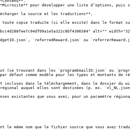
*Contenu**.

*Microsite** pour développer une liste d’options, puis s
écharger la source et les traductions**.

 toute copie traduite (si elle existe) dans le format su
bcc4d288fee7c94df09a1e5a322c8bf4306584" alt="" width="32
dgetID.json`, `referredReward.json` ou `referrerReward.j
ut (se trouvant dans les `programEmailID.json` ou `progr
par défaut comme modèle pour les types et montants de ré
t incluses dans le téléchargement, dans le dossier du wi
régional auquel elles sont destinées (p. ex. `nl_NL.json
nses existantes que vous avez, pour un paramètre régiona
nt le même nom que le fichier source que vous avez tradu