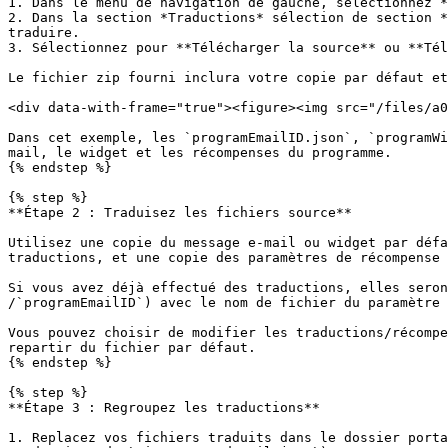
1. Dans le menu de navigation de gauche, sélectionnez *
2. Dans la section *Traductions* sélection de section *
traduire.

3. Sélectionnez pour **Télécharger la source** ou **Tél
Le fichier zip fourni inclura votre copie par défaut et
<div data-with-frame="true"><figure><img src="/files/a0
Dans cet exemple, les `programEmailID.json`, `programWi
mail, le widget et les récompenses du programme.

{% endstep %}

{% step %}

**Étape 2 : Traduisez les fichiers source**

Utilisez une copie du message e-mail ou widget par défa
traductions, et une copie des paramètres de récompense 
Si vous avez déjà effectué des traductions, elles seron
/`programEmailID`) avec le nom de fichier du paramètre 
Vous pouvez choisir de modifier les traductions/récompe
repartir du fichier par défaut.

{% endstep %}

{% step %}

**Étape 3 : Regroupez les traductions**

1. Replacez vos fichiers traduits dans le dossier porta