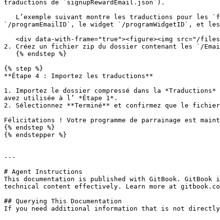
traductions de `signupRewardEmail.json`).

   L’exemple suivant montre les traductions pour les `fr_FR` et `en_US` paramètres régionaux ayant été placés dans le dossier de l’e-mail du programme 
`/programEmailID`, le widget `/programWidgetID`, et les
   <div data-with-frame="true"><figure><img src="/files/7b1bae98a851672a0c070e941f353540b5278b8f" alt="" width="563"><figcaption></figcaption></figure></div>

2. Créez un fichier zip du dossier contenant les `/Emai
   {% endstep %}

{% step %}

**Étape 4 : Importez les traductions**

1. Importez le dossier compressé dans la *Traductions* 
avez utilisée à l’ *Étape 1*.

2. Sélectionnez **Terminé** et confirmez que le fichier
Félicitations ! Votre programme de parrainage est maint
{% endstep %}

{% endstepper %}

---

# Agent Instructions

This documentation is published with GitBook. GitBook i
technical content effectively. Learn more at gitbook.co
## Querying This Documentation

If you need additional information that is not directly