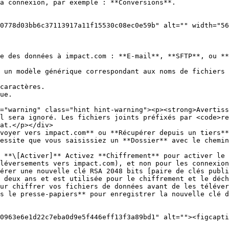
a connexion, par exemple : **Conversions**.

0778d03bb6c37113917a11f15530c08ec0e59b" alt="" width="56
e des données à impact.com : **E-mail**, **SFTP**, ou **
l sera ignoré. Les fichiers joints préfixés par <code>re
at.</p></div>

voyer vers impact.com** ou **Récupérer depuis un tiers**
 **\[Activer]** Activez **Chiffrement** pour activer le 
léversements vers impact.com), et non pour les connexion
 deux ans et est utilisée pour le chiffrement et le déch
ur chiffrer vos fichiers de données avant de les téléver
0963e6e1d22c7eba0d9e5f446eff13f3a89bd1" alt=""><figcapti