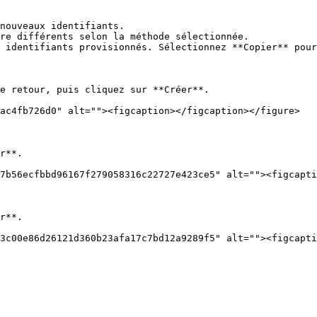
nouveaux identifiants.

e retour, puis cliquez sur **Créer**.

ac4fb726d0" alt=""><figcaption></figcaption></figure>

r**.

7b56ecfbbd96167f279058316c22727e423ce5" alt=""><figcapti
r**.

3c00e86d26121d360b23afa17c7bd12a9289f5" alt=""><figcapti