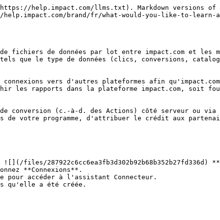
https://help.impact.com/llms.txt). Markdown versions of 
/help.impact.com/brand/fr/what-would-you-like-to-learn-a
de fichiers de données par lot entre impact.com et les m
tels que le type de données (clics, conversions, catalog
 connexions vers d'autres plateformes afin qu'impact.com
hir les rapports dans la plateforme impact.com, soit fou
de conversion (c.-à-d. des Actions) côté serveur ou via 
s de votre programme, d'attribuer le crédit aux partenai
 ![](/files/287922c6cc6ea3fb3d302b92b68b352b27fd336d) **
onnez **Connexions**.

e pour accéder à l'assistant Connecteur.
