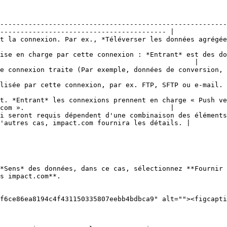
--------------------------------------------------------
----------------------------------------- |

 de performance*.                                                                                                 
ise en charge par cette connexion : *Entrant* est des do
                                                |

nversion, modifications d'actions, etc.).                                                               
                                                                                                                                    
t. *Entrant* les connexions prennent en charge « Push ve
com ».                                    |

i seront requis dépendent d'une combinaison des éléments
'autres cas, impact.com fournira les détails. |

*Sens* des données, dans ce cas, sélectionnez **Fournir 
f6ce86ea8194c4f431150335807eebb4bdbca9" alt=""><figcapti