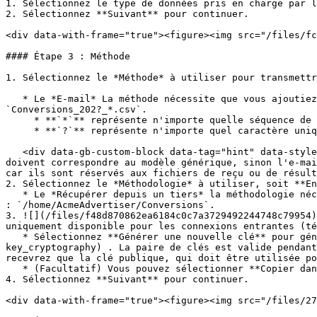
1. Sélectionnez le type de données pris en charge par l
2. Sélectionnez **Suivant** pour continuer.

<div data-with-frame="true"><figure><img src="/files/fc
#### Étape 3 : Méthode

1. Sélectionnez le *Méthode* à utiliser pour transmettr
   * Le *E-mail* La méthode nécessite que vous ajoutiez un modèle générique correspondant aux noms de fichiers des pièces jointes dans l'e-mail, par exemple : 
`Conversions_202?_*.csv`.

     * **`*`** représente n'importe quelle séquence de caractères.

     * **`?`** représente n'importe quel caractère unique.

   <div data-gb-custom-block data-tag="hint" data-style="warning" class="hint hint-warning"><p><strong>Avertissement :</strong> Toutes les pièces jointes d'un e-mail 
doivent correspondre au modèle générique, sinon l'e-mai
car ils sont réservés aux fichiers de reçu ou de résult
2. Sélectionnez le *Méthodologie* à utiliser, soit **En
   * Le *Récupérer depuis un tiers* la méthodologie nécessite que vous saisissiez un **Dossier** avec le chemin absolu du répertoire contenant le fichier, par exemple 
: `/home/AcmeAdvertiser/Conversions`.

3. ![](/files/f48d870862ea6184c0c7a3729492244748c79954)
uniquement disponible pour les connexions entrantes (té
   * Sélectionnez **Générer une nouvelle clé** pour générer une nouvelle clé RSA 2048 bits [paire de clés publique/privée](https://en.wikipedia.org/wiki/Public-
key_cryptography) . La paire de clés est valide pendant
recevrez que la clé publique, qui doit être utilisée po
   * (Facultatif) Vous pouvez sélectionner **Copier dans le presse-papiers** pour enregistrer la nouvelle clé dans votre presse-papiers.

4. Sélectionnez **Suivant** pour continuer.

<div data-with-frame="true"><figure><img src="/files/27