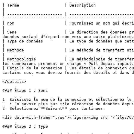
| Terme                   | Description                                                                                                                                                                                                                                
|

| ----------------------- | ---------------------------
-------------------------------------------------------
| nom                     | Fournissez un nom qui décrit la connexion. Par ex., *Téléverser les données agrégées
|

| Sens                    | La direction des données pr
données sortant d'impact.com vers une autre plateforme.
| Type de données         | Le type de données que cette connexion traite (Par exemple, données de co
|

| Méthode                 | La méthode de transfert utilisée par cette connexion, par ex. FTP, SFTP ou e-mail.                     
|

| Méthodologie            | La méthodologie de transfer
les connexions prennent en charge « Pull depuis impact.
| Détails de la connexion | Les détails de connexion qu
certains cas, vous devrez fournir des détails et dans d
</details>

#### Étape 1 : Sens

1. Saisissez le nom de la connexion et sélectionnez le 
   * En savoir plus sur **la réception de données depuis impact.com**.

2. Sélectionnez **Suivant** pour continuer.

<div data-with-frame="true"><figure><img src="/files/67
#### Étape 2 : Type
