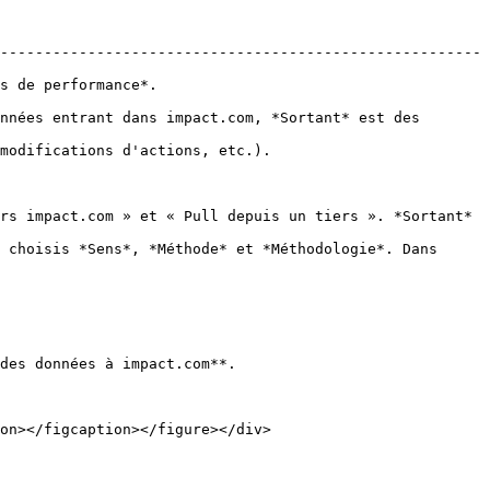
-------------------------------------------------------
                                     
nnées entrant dans impact.com, *Sortant* est des 
                                                          
rs impact.com » et « Pull depuis un tiers ». *Sortant* 
 choisis *Sens*, *Méthode* et *Méthodologie*. Dans 
des données à impact.com**.

on></figcaption></figure></div>
