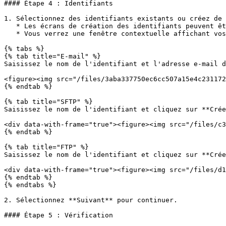
#### Étape 4 : Identifiants

1. Sélectionnez des identifiants existants ou créez de 
   * Les écrans de création des identifiants peuvent être différents selon la méthode sélectionnée.

   * Vous verrez une fenêtre contextuelle affichant vos identifiants provisionnés. Sélectionnez **Copier** pour continuer.

{% tabs %}

{% tab title="E-mail" %}

Saisissez le nom de l'identifiant et l'adresse e-mail d
<figure><img src="/files/3aba337750ec6cc507a15e4c231172
{% endtab %}

{% tab title="SFTP" %}

Saisissez le nom de l'identifiant et cliquez sur **Crée
<div data-with-frame="true"><figure><img src="/files/c3
{% endtab %}

{% tab title="FTP" %}

Saisissez le nom de l'identifiant et cliquez sur **Crée
<div data-with-frame="true"><figure><img src="/files/d1
{% endtab %}

{% endtabs %}

2. Sélectionnez **Suivant** pour continuer.

#### Étape 5 : Vérification
