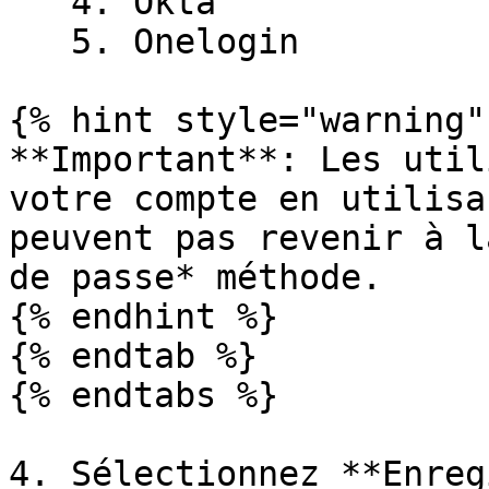
   4. Okta

   5. Onelogin

{% hint style="warning" 
**Important**: Les util
votre compte en utilisa
peuvent pas revenir à l
de passe* méthode.

{% endhint %}

{% endtab %}

{% endtabs %}

4. Sélectionnez **Enreg