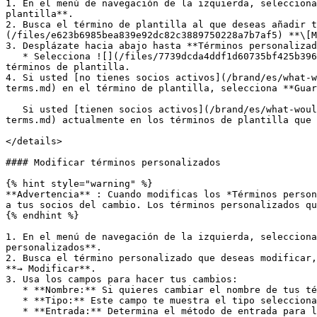
1. En el menú de navegación de la izquierda, selecciona
plantilla**.

2. Busca el término de plantilla al que deseas añadir t
(/files/e623b6985bea839e92dc82c3889750228a7b7af5) **\[M
3. Desplázate hacia abajo hasta **Términos personalizad
   * Selecciona ![](/files/7739dcda4ddf1d60735bf425b3969b4ce7b927a4) **\[Añadir]** **Añadir más términos** para adjuntar términos personalizados adicionales a tus 
términos de plantilla.

4. Si usted [no tienes socios activos](/brand/es/what-w
terms.md) en el término de plantilla, selecciona **Guar
   Si usted [tienen socios activos](/brand/es/what-would-you-like-to-learn-about/platform-features/contracts-and-template-terms/template-terms/modify-template-
terms.md) actualmente en los términos de plantilla que 
</details>

#### Modificar términos personalizados

{% hint style="warning" %}

**Advertencia** : Cuando modificas los *Términos person
a tus socios del cambio. Los términos personalizados qu
{% endhint %}

1. En el menú de navegación de la izquierda, selecciona
personalizados**.

2. Busca el término personalizado que deseas modificar,
**→ Modificar**.

3. Usa los campos para hacer tus cambios:

   * **Nombre:** Si quieres cambiar el nombre de tus términos personalizados, introduce aquí un nuevo nombre.

   * **Tipo:** Este campo te muestra el tipo seleccionado originalmente para estos términos. En la mayoría de los casos, el tipo no se puede cambiar.

   * **Entrada:** Determina el método de entrada para las modificaciones de tus términos personalizados.
