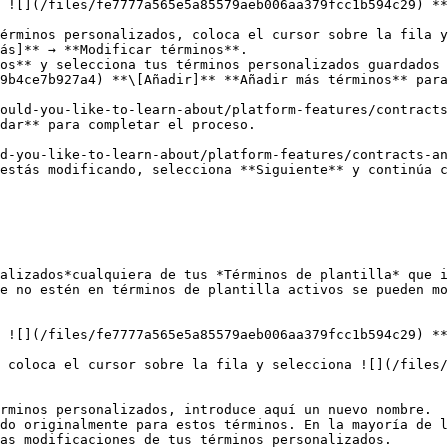
 ![](/files/fe7777a565e5a85579aeb006aa379fcc1b594c29) **
érminos personalizados, coloca el cursor sobre la fila y
ás]** → **Modificar términos**.

os** y selecciona tus términos personalizados guardados 
ould-you-like-to-learn-about/platform-features/contracts
dar** para completar el proceso.

estás modificando, selecciona **Siguiente** y continúa c
alizados*cualquiera de tus *Términos de plantilla* que i
e no estén en términos de plantilla activos se pueden mo
 ![](/files/fe7777a565e5a85579aeb006aa379fcc1b594c29) **
 coloca el cursor sobre la fila y selecciona ![](/files/