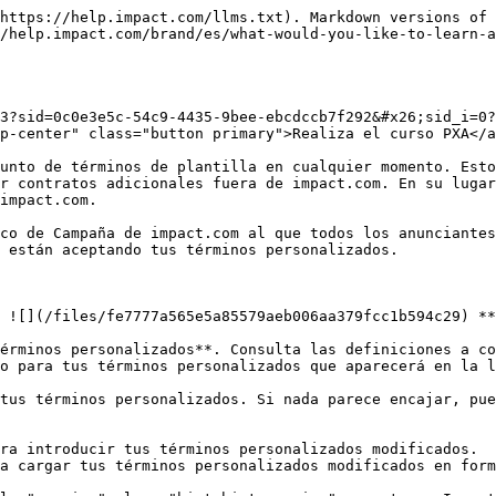
https://help.impact.com/llms.txt). Markdown versions of 
/help.impact.com/brand/es/what-would-you-like-to-learn-
3?sid=0c0e3e5c-54c9-4435-9bee-ebcdccb7f292&#x26;sid_i=0?
p-center" class="button primary">Realiza el curso PXA</a
unto de términos de plantilla en cualquier momento. Esto
r contratos adicionales fuera de impact.com. En su lugar
impact.com.

co de Campaña de impact.com al que todos los anunciantes
 están aceptando tus términos personalizados.

 ![](/files/fe7777a565e5a85579aeb006aa379fcc1b594c29) **
érminos personalizados**. Consulta las definiciones a co