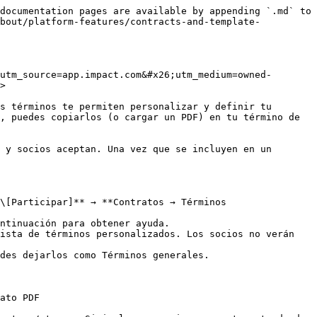
documentation pages are available by appending `.md` to 
about/platform-features/contracts-and-template-
utm_source=app.impact.com&#x26;utm_medium=owned-
>

s términos te permiten personalizar y definir tu 
, puedes copiarlos (o cargar un PDF) en tu término de 
 y socios aceptan. Una vez que se incluyen en un 
\[Participar]** → **Contratos → Términos 
ntinuación para obtener ayuda.
