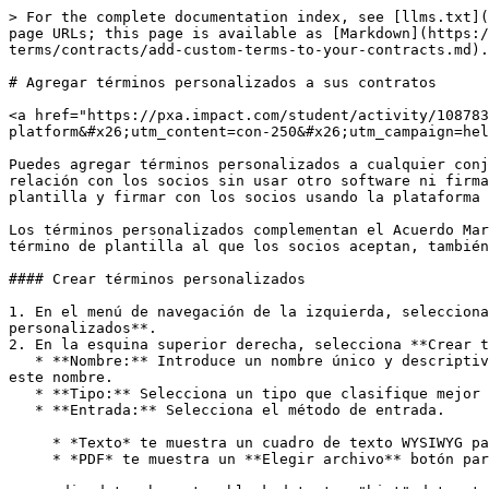
> For the complete documentation index, see [llms.txt](
page URLs; this page is available as [Markdown](https:/
terms/contracts/add-custom-terms-to-your-contracts.md).

# Agregar términos personalizados a sus contratos

<a href="https://pxa.impact.com/student/activity/108783
platform&#x26;utm_content=con-250&#x26;utm_campaign=hel
Puedes agregar términos personalizados a cualquier conj
relación con los socios sin usar otro software ni firma
plantilla y firmar con los socios usando la plataforma 
Los términos personalizados complementan el Acuerdo Mar
término de plantilla al que los socios aceptan, también
#### Crear términos personalizados

1. En el menú de navegación de la izquierda, selecciona
personalizados**.

2. En la esquina superior derecha, selecciona **Crear t
   * **Nombre:** Introduce un nombre único y descriptivo para tus términos personalizados que aparecerá en la lista de términos personalizados. Los socios no verán 
este nombre.

   * **Tipo:** Selecciona un tipo que clasifique mejor tus términos personalizados. Si nada parece encajar, puedes dejarlos como Términos generales.

   * **Entrada:** Selecciona el método de entrada.

     * *Texto* te muestra un cuadro de texto WYSIWYG para introducir tus términos personalizados modificados.

     * *PDF* te muestra un **Elegir archivo** botón para cargar tus términos personalizados modificados en formato PDF
