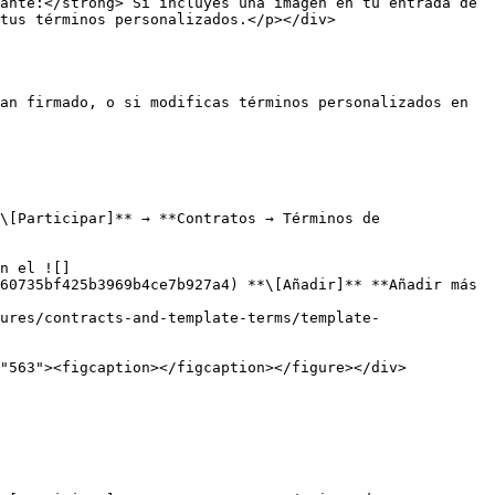
tus términos personalizados.</p></div>

an firmado, o si modificas términos personalizados en 
\[Participar]** → **Contratos → Términos de 
n el ![]
60735bf425b3969b4ce7b927a4) **\[Añadir]** **Añadir más 
ures/contracts-and-template-terms/template-