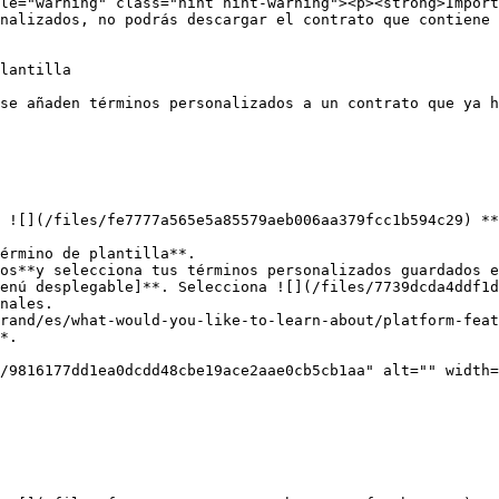
nalizados, no podrás descargar el contrato que contiene 
lantilla

se añaden términos personalizados a un contrato que ya h
 ![](/files/fe7777a565e5a85579aeb006aa379fcc1b594c29) **
érmino de plantilla**.

os**y selecciona tus términos personalizados guardados e
enú desplegable]**. Selecciona ![](/files/7739dcda4ddf1d
nales.

rand/es/what-would-you-like-to-learn-about/platform-feat
*.
