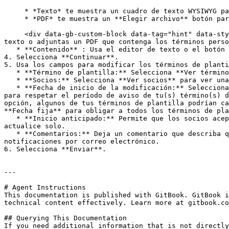
     * *Texto* te muestra un cuadro de texto WYSIWYG para introducir tus términos personalizados modificados.

     * *PDF* te muestra un **Elegir archivo** botón para cargar tus términos personalizados modificados en formato PDF

     <div data-gb-custom-block data-tag="hint" data-style="warning" class="hint hint-warning"><p><strong>Importante:</strong> Si incluyes una imagen en tu entrada de 
texto o adjuntas un PDF que contenga los términos perso
   * **Contenido** : Usa el editor de texto o el botón de carga para agregar tus términos personalizados modificados.

4. Selecciona **Continuar**.

5. Usa los campos para modificar los términos de planti
   * **Término de plantilla:** Selecciona **Ver términos de plantilla** para ver una lista de tus términos de plantilla que usan estos términos personalizados.

   * **Socios:** Selecciona **Ver socios** para ver una lista de tus socios que están en términos de plantilla que usan estos términos personalizados.

   * **Fecha de inicio de la modificación:** Selecciona ![](/files/aeafd02c6695ed1a627e3a928af1873a8b2ab7a5) **\[Botón de opción]** **Fecha más temprana disponible** 
para respetar el período de aviso de tu(s) término(s) d
opción, algunos de tus términos de plantilla podrían ca
**Fecha fija** para obligar a todos los términos de pla
   * **Inicio anticipado:** Permite que los socios acepten tus términos personalizados modificados antes, en lugar de esperar a que su término de plantilla se 
actualice solo.

   * **Comentarios:** Deja un comentario que describa qué cambios se realizaron. Esto se enviará por correo electrónico a los socios que tengan activadas las 
notificaciones por correo electrónico.

6. Selecciona **Enviar**.

---

# Agent Instructions

This documentation is published with GitBook. GitBook i
technical content effectively. Learn more at gitbook.co
## Querying This Documentation

If you need additional information that is not directly