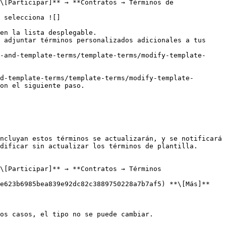
\[Participar]** → **Contratos → Términos de 
 selecciona ![]
en la lista desplegable.

-and-template-terms/template-terms/modify-template-
on el siguiente paso.

ncluyan estos términos se actualizarán, y se notificará 
dificar sin actualizar los términos de plantilla.

\[Participar]** → **Contratos → Términos 
e623b6985bea839e92dc82c3889750228a7b7af5) **\[Más]** 