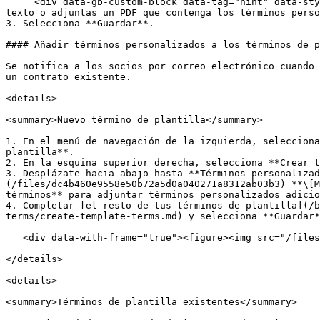
     <div data-gb-custom-block data-tag="hint" data-style="warning" class="hint hint-warning"><p><strong>Importante:</strong> Si incluyes una imagen en tu entrada de 
texto o adjuntas un PDF que contenga los términos perso
3. Selecciona **Guardar**.

#### Añadir términos personalizados a los términos de p
Se notifica a los socios por correo electrónico cuando 
un contrato existente.

<details>

<summary>Nuevo término de plantilla</summary>

1. En el menú de navegación de la izquierda, selecciona
plantilla**.

2. En la esquina superior derecha, selecciona **Crear t
3. Desplázate hacia abajo hasta **Términos personalizad
(/files/dc4b460e9558e50b72a5d0a040271a8312ab03b3) **\[M
términos** para adjuntar términos personalizados adicio
4. Completar [el resto de tus términos de plantilla](/b
terms/create-template-terms.md) y selecciona **Guardar*
   <div data-with-frame="true"><figure><img src="/files/9816177dd1ea0dcdd48cbe19ace2aae0cb5cb1aa" alt="" width="563"><figcaption></figcaption></figure></div>

</details>

<details>

<summary>Términos de plantilla existentes</summary>
