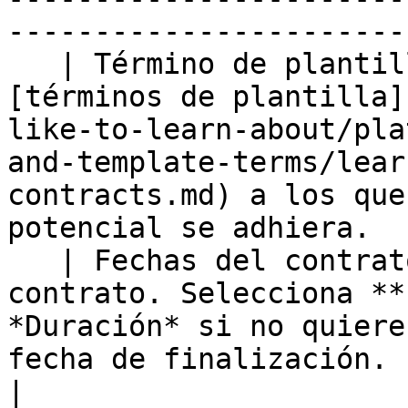
-----------------------
   | Término de plantilla    | El conjunto de 
[términos de plantilla]
like-to-learn-about/pla
and-template-terms/lear
contracts.md) a los que
potencial se adhiera.  
   | Fechas del contrato     | Las fechas del 
contrato. Selecciona **
*Duración* si no quiere
fecha de finalización.                                                                                                                           
|
