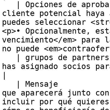
   | Opciones de aprobación  | <p>• Una vez que el 
cliente potencial haya 
puedes seleccionar <str
<p>• Opcionalmente, est
vencimiento</em> para l
no puede <em>contraofer
   | grupos de partners      | Grupos a los que 
has asignado socios para organizarlos.                                                                                                         
|

   | Mensaje                 | Escribe un mensaje 
que aparecerá junto con
incluir por qué quieres