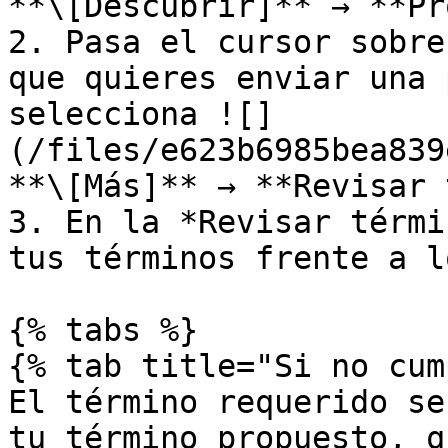
**\[Descubrir]** → **Pr
2. Pasa el cursor sobre
que quieres enviar una 
selecciona ![]
(/files/e623b6985bea839
**\[Más]** → **Revisar 
3. En la *Revisar térmi
tus términos frente a l
{% tabs %}

{% tab title="Si no cum
El término requerido se
tu término propuesto, q