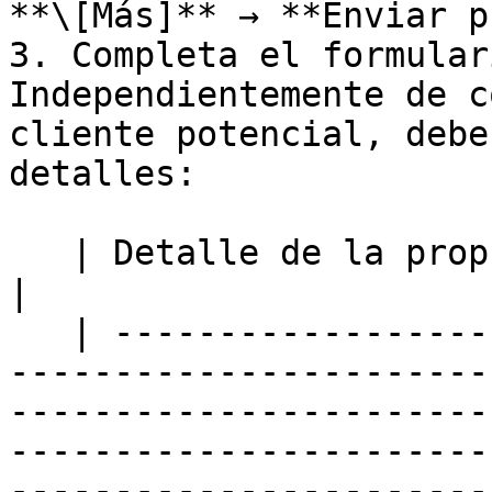
**\[Más]** → **Enviar p
3. Completa el formular
Independientemente de c
cliente potencial, debe
detalles:

   | Detalle de la propuesta | Descripción                                                                                                                                                                                                                                                  
|

   | ----------------------- | -------------------
-----------------------
-----------------------
-----------------------
-----------------------