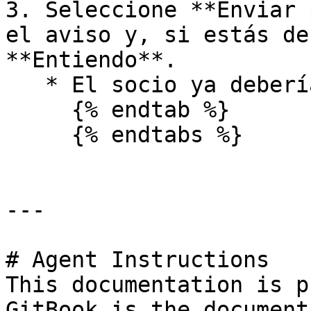
3. Seleccione **Enviar 
el aviso y, si estás de
**Entiendo**.

   * El socio ya debería recibir tu propuesta.

     {% endtab %}

     {% endtabs %}

---

# Agent Instructions

This documentation is p
GitBook is the document