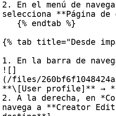
2. En el menú de navega
selecciona **Página de 
   {% endtab %}

{% tab title="Desde imp
1. En la barra de naveg
![]
(/files/260bf6f1048424a
**\[User profile]** → *
2. A la derecha, en *Co
navega a **Creator Edit