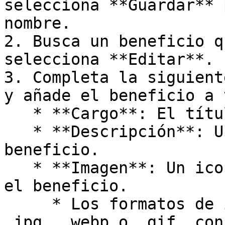
selecciona **Guardar** 
nombre.

2. Busca un beneficio q
selecciona **Editar**.

3. Completa la siguient
y añade el beneficio a 
   * **Cargo**: El título del beneficio.

   * **Descripción**: Una breve descripción del 
beneficio.

   * **Imagen**: Un icono o imagen que represente 
el beneficio.

     * Los formatos de imagen admitidos son .png, 
.jpg, .webp o .gif, con