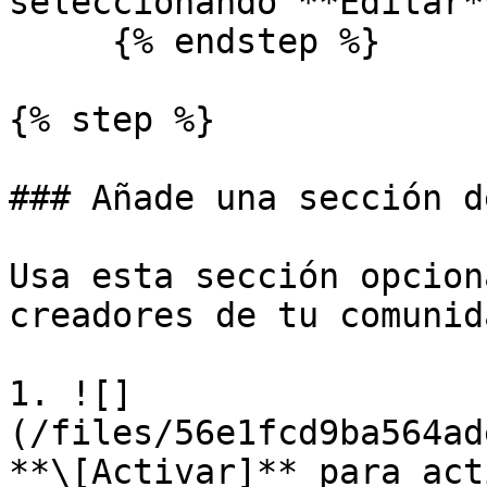
seleccionando **Editar**
     {% endstep %}

{% step %}

### Añade una sección d
Usa esta sección opcion
creadores de tu comunid
1. ![]
(/files/56e1fcd9ba564ad
**\[Activar]** para act