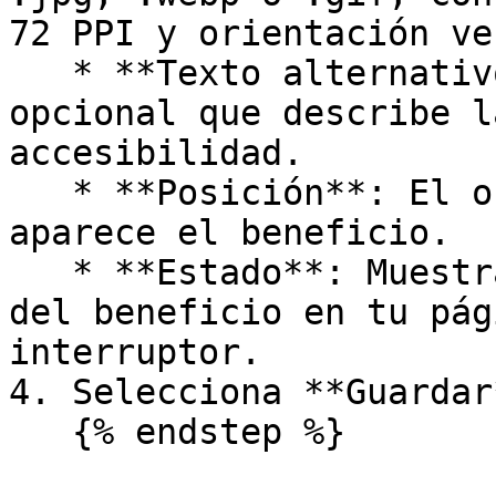
72 PPI y orientación ve
   * **Texto alternativo de la imagen**: Texto 
opcional que describe l
accesibilidad.

   * **Posición**: El orden de la fila en el que 
aparece el beneficio.

   * **Estado**: Muestra u oculta la visibilidad 
del beneficio en tu pág
interruptor.

4. Selecciona **Guardar
   {% endstep %}
