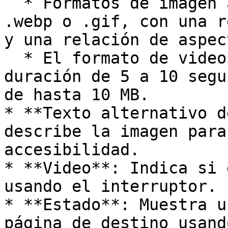
  * Formatos de imagen admitidos: .png, .jpg, 
.webp o .gif, con una r
y una relación de aspec
  * El formato de video admitido es .mp4, con una 
duración de 5 a 10 segu
de hasta 10 MB.

* **Texto alternativo d
describe la imagen para
accesibilidad.

* **Video**: Indica si 
usando el interruptor.

* **Estado**: Muestra u
página de destino usand