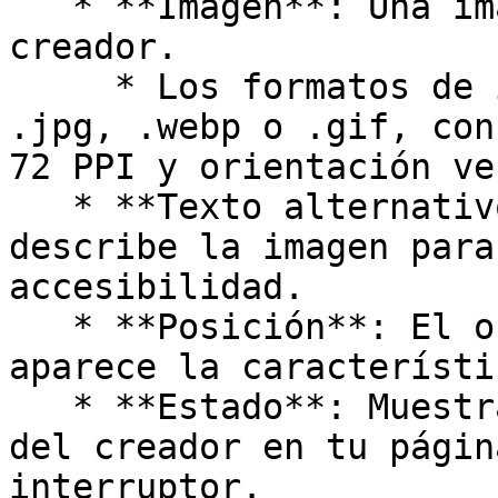
   * **Imagen**: Una imagen que represente al 
creador.

     * Los formatos de imagen admitidos son .png, 
.jpg, .webp o .gif, con
72 PPI y orientación ve
   * **Texto alternativo de la imagen**: Texto que 
describe la imagen para
accesibilidad.

   * **Posición**: El orden de la fila en el que 
aparece la característic
   * **Estado**: Muestra u oculta la visibilidad 
del creador en tu págin
interruptor.
