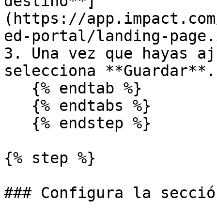
destino**]
(https://app.impact.com
ed-portal/landing-page.
3. Una vez que hayas aj
selecciona **Guardar**.

   {% endtab %}

   {% endtabs %}

   {% endstep %}

{% step %}

### Configura la secció