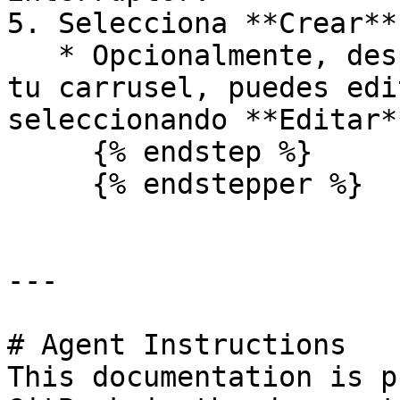
5. Selecciona **Crear**.
   * Opcionalmente, después de añadir un creador a 
tu carrusel, puedes edi
seleccionando **Editar**
     {% endstep %}

     {% endstepper %}

---

# Agent Instructions

This documentation is p