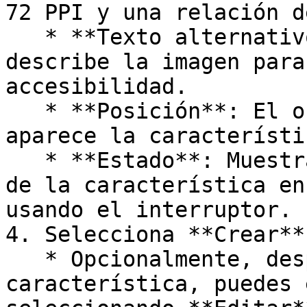
72 PPI y una relación d
   * **Texto alternativo de la imagen**: Texto que 
describe la imagen para
accesibilidad.

   * **Posición**: El orden de la fila en el que 
aparece la característic
   * **Estado**: Muestra u oculta la visibilidad 
de la característica en
usando el interruptor.

4. Selecciona **Crear**.
   * Opcionalmente, después de añadir una 
característica, puedes 