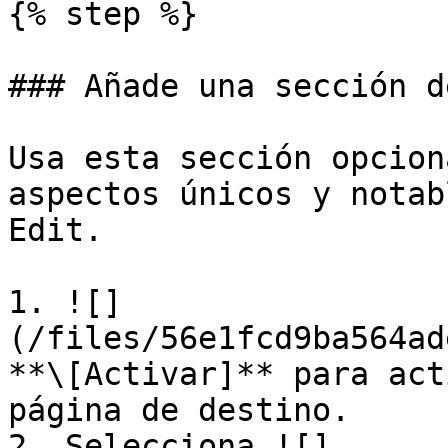
{% step %}

### Añade una sección d
Usa esta sección opcion
aspectos únicos y notab
Edit.

1. ![]
(/files/56e1fcd9ba564ad
**\[Activar]** para act
página de destino.

2. Selecciona ![]