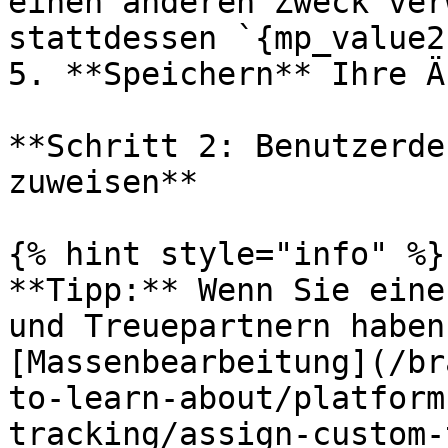
einen anderen Zweck ver
stattdessen `{mp_value2
5. **Speichern** Ihre Ä
**Schritt 2: Benutzerde
zuweisen**

{% hint style="info" %}

**Tipp:** Wenn Sie eine
und Treuepartnern haben
[Massenbearbeitung](/br
to-learn-about/platform
tracking/assign-custom-