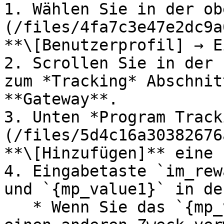
1. Wählen Sie in der ob
(/files/4fa7c3e47e2dc9a
**\[Benutzerprofil] → E
2. Scrollen Sie in der 
zum *Tracking* Abschnit
**Gateway**.

3. Unten *Program Track
(/files/5d4c16a30382676
**\[Hinzufügen]** eine 
4. Eingabetaste `im_rew
und `{mp_value1}` in de
   * Wenn Sie das `{mp_value1}` Feld bereits für 