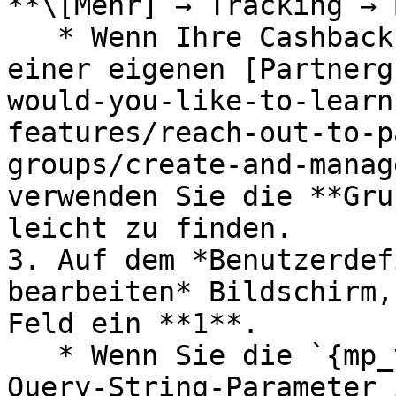
**\[Mehr] → Tracking → 
   * Wenn Ihre Cashback- und Treuepartner Teil 
einer eigenen [Partnerg
would-you-like-to-learn
features/reach-out-to-p
groups/create-and-manag
verwenden Sie die **Gru
leicht zu finden.

3. Auf dem *Benutzerdef
bearbeiten* Bildschirm,
Feld ein **1**.

   * Wenn Sie die `{mp_value2}` oder `{mp_value3}` 
Query-String-Parameter 