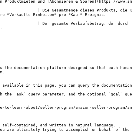
aren](https://www.amazon.com/b?ie=UTF8\&node=15283820011) Abonnements.                        
                | Die Gesamtmenge dieses Produkts, die K
                                                                                                                          
                | Der gesamte Verkaufsbetrag, der durch 
     
s the documentation platform designed so that both human
m.

 available in this page, you can query the documentation
h the `ask` query parameter, and the optional `goal` que
e-to-learn-about/seller-program/amazon-seller-program/am
 self-contained, and written in natural language.

ou are ultimately trying to accomplish on behalf of the 