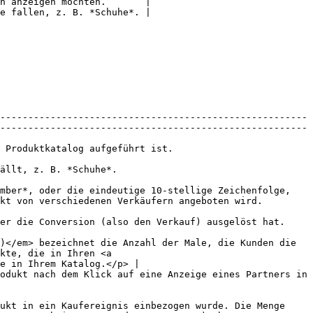
n anzeigen möchten.       |

e fallen, z. B. *Schuhe*. |

-------------------------------------------------------
-------------------------------------------------------
                                                                                               
                                                                     
mber*, oder die eindeutige 10-stellige Zeichenfolge, 
                                                                                
                                                                                                                                        
)</em> bezeichnet die Anzahl der Male, die Kunden die 
kte, die in Ihren <a 
e in Ihrem Katalog.</p> |

odukt nach dem Klick auf eine Anzeige eines Partners in 
ukt in ein Kaufereignis einbezogen wurde. Die Menge 