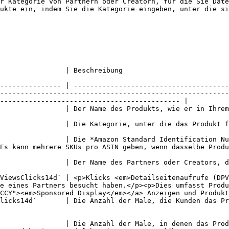
r Kategorie von Partnern oder Creatorn, für die Sie Date
ukte ein, indem Sie die Kategorie eingeben, unter die si
                                                                                                                                                         
--------------- | --------------------------------------
--------------------------------------------------------
-------------------------------------------- |

                                                                                                                                                                          
                                                                                                                                                                                       
                | Die *Amazon Standard Identification Nu
enn dasselbe Produkt von verschiedenen Verkäufern angeboten wird.                              
) ausgelöst hat.                                                                                                                                      
ViewsClicks14d` | <p>Klicks <em>Detailseitenaufrufe (DPV
e eines Partners besucht haben.</p><p>Dies umfasst Produ
CCY"><em>Sponsored Display</em></a> Anzeigen und Produkt
licks14d`       | Die Anzahl der Male, die Kunden das Pr
                | Die Anzahl der Male, in denen das Prod