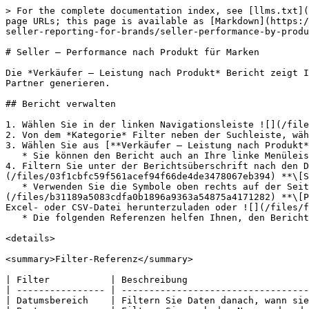
> For the complete documentation index, see [llms.txt](
page URLs; this page is available as [Markdown](https:/
seller-reporting-for-brands/seller-performance-by-produ
# Seller – Performance nach Produkt für Marken

Die *Verkäufer – Leistung nach Produkt* Bericht zeigt I
Partner generieren.

## Bericht verwalten

1. Wählen Sie in der linken Navigationsleiste ![](/file
2. Von dem *Kategorie* Filter neben der Suchleiste, wäh
3. Wählen Sie aus [**Verkäufer – Leistung nach Produkt*
   * Sie können den Bericht auch an Ihre linke Menüleiste anheften, indem Sie mit der Maus über die Zeile fahren und **Anheften**.

4. Filtern Sie unter der Berichtsüberschrift nach den D
(/files/03f1cbfc59f561acef94f66de4de3478067eb394) **\[S
   * Verwenden Sie die Symbole oben rechts auf der Seite, um ![](/files/da7ab21d7ab82a5a5255a6cdfaa631af8f919455) **\[Anheften]**, ![]
(/files/b31189a5083cdfa0b1896a9363a54875a4171282) **\[P
Excel- oder CSV-Datei herunterzuladen oder ![](/files/f
   * Die folgenden Referenzen helfen Ihnen, den Bericht besser zu verstehen.

<details>

<summary>Filter-Referenz</summary>

| Filter           | Beschreibung                      
| ---------------- | ----------------------------------
| Datumsbereich    | Filtern Sie Daten danach, wann sie