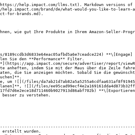
https://help.impact.com/llms.txt). Markdown versions of 
/help.impact.com/brand/de/what-would-you-like-to-learn-a
ct-for-brands.md).

hnen, wie gut Ihre Produkte in Ihrem Amazon-Seller-Progr
s/8189ccdb3d6833e64eac05afbd5a6e7ceadce224) **\[Engage] 
len Sie den **Performance** Filter.

*](https://app.impact.com/secure/advertiser/report/viewR
aten, die Sie anzeigen möchten. Sobald Sie die gewünscht
uchen]**.

lanen]**, ![](/files/ee95cad99ecf4e2a169161dda4d873b32ff
17fd7d6e2ece18d711460b9027913d86abf702b) **\[Exportieren
                                                        
--------------------------------------------------------
 erstellt wurden.                                       