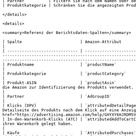
| Partner          | Filtern Sie nach dem Namen oder de
| Produktkategorie | Schränken Sie die angezeigten Prod
</details>

<details>

<summary>Referenz der Berichtsdaten-Spalten</summary>

| Spalte                        | Amazon-Attribut                      | Beschreibung                                                                                                                                                                                                  
|

| ----------------------------- | ---------------------
-------------------------------------------------------
-------------------------------------------------------
| Produktname                   | `productName`                        | Der Name des Produkts, wie er in Ihrem Produktkatalog aufgeführt ist.                         
|

| Produktkategorie              | `productCategory`                    | Die Kategorie, unter die das Produkt fällt, z. B. *Schuhe*.                                                
|

| Produkt-ASIN                  | `productAsin`        
die Amazon zur Identifizierung des Produkts verwendet. Es kann mehrere SKUs pro ASIN geben, w
|

| Partner                       | `AdGroupID`                          | Der Name des Partners oder Creators, der die Conversion (also den Verkauf
|

| Klicks (DPV)                  | `attributedDetailPage
Detailseite des Produkts nach dem Klick auf eine Anzeig
href="https://advertising.amazon.com/help/GHYXY6HJRDM5V
| In-den-Warenkorb-Klicks (ATC) | `attributedAddToCartC
ihren Warenkorb gelegt haben.                                                                                                                                                                                                                                            
|

| Käufe                         | `AttributedPurchases`