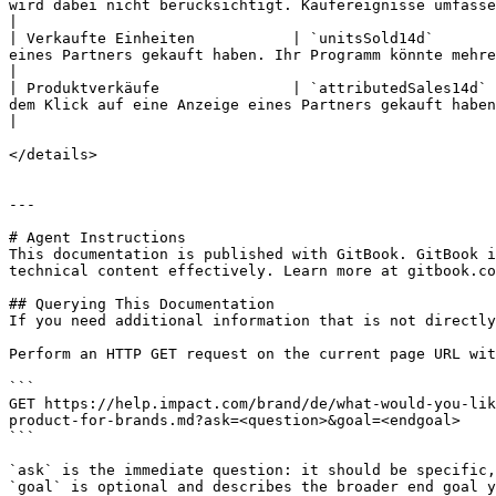
wird dabei nicht berücksichtigt. Kaufereignisse umfassen Produktmieten und [Abonnieren & Sp
|

| Verkaufte Einheiten           | `unitsSold14d`       
eines Partners gekauft haben. Ihr Programm könnte mehrere *Verkaufte Einheiten* pro *Kauf* Ereignis.                                               
|

| Produktverkäufe               | `attributedSales14d` 
dem Klick auf eine Anzeige eines Partners gekauft haben.                                                                                                                                                                                                              
|

</details>

---

# Agent Instructions

This documentation is published with GitBook. GitBook i
technical content effectively. Learn more at gitbook.co
## Querying This Documentation

If you need additional information that is not directly
Perform an HTTP GET request on the current page URL wit
```

GET https://help.impact.com/brand/de/what-would-you-lik
product-for-brands.md?ask=<question>&goal=<endgoal>

```

`ask` is the immediate question: it should be specific,
`goal` is optional and describes the broader end goal y