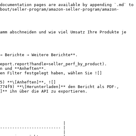
documentation pages are available by appending `.md` to 
bout/seller-program/amazon-seller-program/amazon-
amm abschneiden und wie viel Umsatz Ihre Produkte je 
→ Berichte → Weitere Berichte**.

eport.report?handle=seller_perf_by_product).

en Filter festgelegt haben, wählen Sie ![]
774f9) **\[Herunterladen]** den Bericht als PDF-, 
]** ihn über die API zu exportieren.

                          |

------------------------- |

                          |
