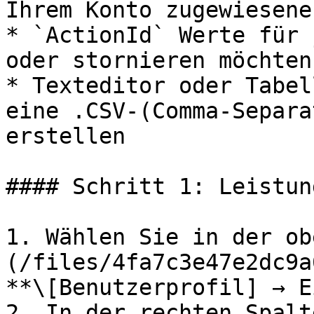
Ihrem Konto zugewiesene
* `ActionId` Werte für 
oder stornieren möchten

* Texteditor oder Tabel
eine .CSV-(Comma-Separa
erstellen

#### Schritt 1: Leistun
1. Wählen Sie in der ob
(/files/4fa7c3e47e2dc9a
**\[Benutzerprofil] → E
2. In der rechten Spalt