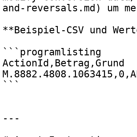
and-reversals.md) um me
**Beispiel-CSV und Werte
```programlisting

ActionId,Betrag,Grund

M.8882.4808.1063415,0,A
```

---
