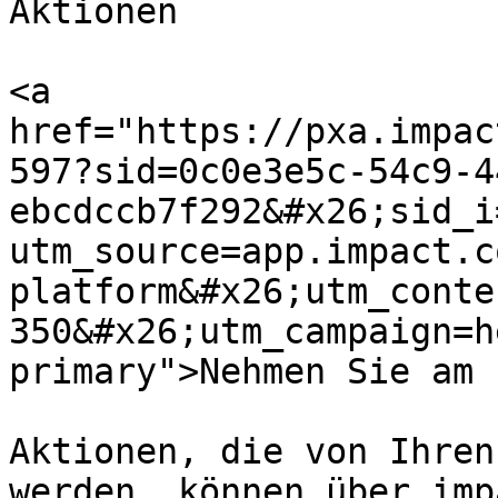
Aktionen

<a 
href="https://pxa.impac
597?sid=0c0e3e5c-54c9-4
ebcdccb7f292&#x26;sid_i
utm_source=app.impact.c
platform&#x26;utm_conte
350&#x26;utm_campaign=h
primary">Nehmen Sie am 
Aktionen, die von Ihren
werden, können über imp