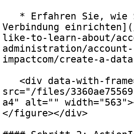
   * Erfahren Sie, wie Sie [eine Daten-Upload-
Verbindung einrichten](
like-to-learn-about/acc
administration/account-
impactcom/create-a-data
   <div data-with-frame="true"><figure><img 
src="/files/3360ae75569
a4" alt="" width="563">
</figure></div>
