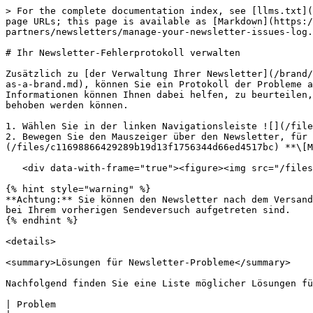
> For the complete documentation index, see [llms.txt](https://help.impact.com/llms.txt). Markdown versions of documentation pages are available by appending `.md` to page URLs; this page is available as [Markdown](https://help.impact.com/brand/de/what-would-you-like-to-learn-about/platform-features/reach-out-to-partners/newsletters/manage-your-newsletter-issues-log.md).

# Ihr Newsletter-Fehlerprotokoll verwalten

Zusätzlich zu [der Verwaltung Ihrer Newsletter](/brand/de/what-would-you-like-to-learn-about/platform-features/reach-out-to-partners/newsletters/manage-newsletters-as-a-brand.md), können Sie ein Protokoll der Probleme anzeigen, die sich auf Ihre Newsletter beziehen und die nicht an Kontakte gesendet werden konnten. Diese Informationen können Ihnen dabei helfen, zu beurteilen, warum Newsletter in einem *nicht gesendet* Status Ihre Kontakte nicht erreicht haben und wie diese Fehler behoben werden können.

1. Wählen Sie in der linken Navigationsleiste ![](/files/8189ccdb3d6833e64eac05afbd5a6e7ceadce224) **\[Engage]** → **Partner** → **Automatisierung** → **Newsletter**.
2. Bewegen Sie den Mauszeiger über den Newsletter, für den Sie das Fehlerprotokoll anzeigen möchten. Wählen Sie dann ![](/files/c11698866429289b19d13f1756344d66ed4517bc) **\[More]** → **Fehlerprotokoll**.

   <div data-with-frame="true"><figure><img src="/files/b99344c46906572d1ccba77e717de15b01716140" alt=""><figcaption></figcaption></figure></div>

{% hint style="warning" %}
**Achtung:** Sie können den Newsletter nach dem Versand nicht mehr bearbeiten. Sie müssen den Newsletter neu erstellen und erneut senden, um Fehler zu beheben, die bei Ihrem vorherigen Sendeversuch aufgetreten sind.
{% endhint %}

<details>

<summary>Lösungen für Newsletter-Probleme</summary>

Nachfolgend finden Sie eine Liste möglicher Lösungen für die Probleme, die auftreten können, wenn Ihr Newsletter nicht erfolgreich an Kontakte gesendet wurde.

| Problem                                                                                                                                | Lösung                                                                                                                                                                                                                                                                                                                                                                                                                                                                                                                                                                                                                                                                  |
| -------------------------------------------------------------------------------------------------------------------------------------- | -----------------------------------------------------------------------------------------------------------------------------------------------------------------------------------------------------------------------------------------------------------------------------------------------------------------------------------------------------------------------------------------------------------------------------------------------------------------------