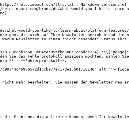
------------------------------------------------------------------------------------------------------------------------------------------------------------------------------------------------ |
| Der Kontakt hat keine E-Mail-Adresse                                                                                                   | <p>Fügen Sie in Ihrer <a href="https://app.impact.com/secure/advertiser/engage/mediapartners/account-mediapartner-contact-list-flow.ihtml?execution=e2s1">Kontaktliste</a> falls zutreffend.</p><p>Bewegen Sie den Mauszeiger über den Kontakt, dessen Details Sie bearbeiten möchten, und wählen Sie <img src="/files/c11698866429289b19d13f1756344d66ed4517bc" alt=""> <strong>\[More]</strong> um die Kontaktinformationen zu bearbeiten.</p>                                                                                                                                                                                                                        |
| Der Kontakt hat sich von der Mailingliste abgemeldet                                                                                   | k. A.                                                                                                                                                                                                                                                                                                                                                                                                                                                                                                                                                                                                                                                                   |
| Der Partner hat keine Kontakte                                                                                                         | [Kontakte hinzufügen](/brand/de/what-would-you-like-to-learn-about/platform-features/reach-out-to-partners/partner-management/get-partner-contact-information.md) zu Ihrer Kontaktliste hinzu, damit Ihr Newsletter an Kontakte gesendet wird.                                                                                                                                                                                                                                                                                                                                                                                                                          |
| Wir konnten die E-Mail nicht senden                                                                                                    | Für dieses Problem müssen Sie ein [Support-Ticket](https://app.impact.com/support/portal.ihtml?createTicket=true&).                                                                                                                                                                                                                                                                                                                                                                                                                                                                                                                                                     |
| Beim Ad-Code ist ein