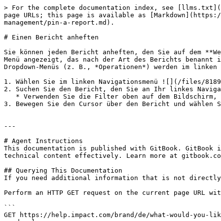
> For the complete documentation index, see [llms.txt](
page URLs; this page is available as [Markdown](https:/
management/pin-a-report.md).

# Einen Bericht anheften

Sie können jeden Bericht anheften, den Sie auf dem **We
Menü angezeigt, das nach der Art des Berichts benannt i
Dropdown-Menüs (z. B., *Operationen*) werden im linken 
1. Wählen Sie im linken Navigationsmenü ![](/files/8189
2. Suchen Sie den Bericht, den Sie an Ihr linkes Naviga
   * Verwenden Sie die Filter oben auf dem Bildschirm, um Ihre Suche zu erleichtern.

3. Bewegen Sie den Cursor über den Bericht und wählen S
---

# Agent Instructions

This documentation is published with GitBook. GitBook i
technical content effectively. Learn more at gitbook.co
## Querying This Documentation

If you need additional information that is not directly
Perform an HTTP GET request on the current page URL wit
```

GET https://help.impact.com/brand/de/what-would-you-lik