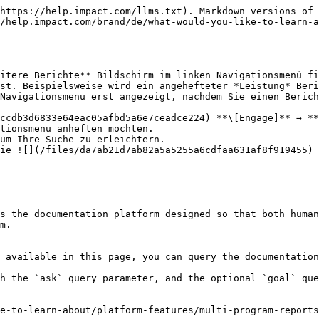
https://help.impact.com/llms.txt). Markdown versions of 
/help.impact.com/brand/de/what-would-you-like-to-learn-
itere Berichte** Bildschirm im linken Navigationsmenü f
st. Beispielsweise wird ein angehefteter *Leistung* Beri
Navigationsmenü erst angezeigt, nachdem Sie einen Berich
ccdb3d6833e64eac05afbd5a6e7ceadce224) **\[Engage]** → **
tionsmenü anheften möchten.

ie ![](/files/da7ab21d7ab82a5a5255a6cdfaa631af8f919455) 
s the documentation platform designed so that both human
m.

 available in this page, you can query the documentation
h the `ask` query parameter, and the optional `goal` que
e-to-learn-about/platform-features/multi-program-reports