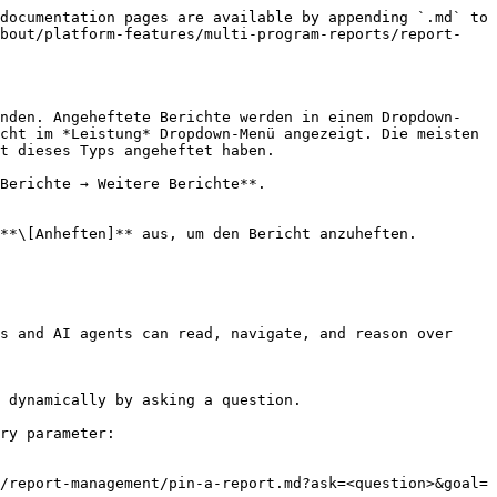
documentation pages are available by appending `.md` to 
about/platform-features/multi-program-reports/report-
inden. Angeheftete Berichte werden in einem Dropdown-
cht im *Leistung* Dropdown-Menü angezeigt. Die meisten 
t dieses Typs angeheftet haben.

Berichte → Weitere Berichte**.

**\[Anheften]** aus, um den Bericht anzuheften.

s and AI agents can read, navigate, and reason over 
 dynamically by asking a question.

ry parameter:

/report-management/pin-a-report.md?ask=<question>&goal=