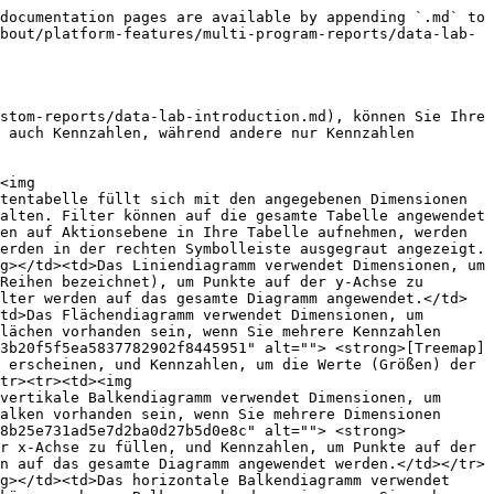
documentation pages are available by appending `.md` to 
bout/platform-features/multi-program-reports/data-lab-
stom-reports/data-lab-introduction.md), können Sie Ihre 
 auch Kennzahlen, während andere nur Kennzahlen 
<img 
tentabelle füllt sich mit den angegebenen Dimensionen 
alten. Filter können auf die gesamte Tabelle angewendet 
en auf Aktionsebene in Ihre Tabelle aufnehmen, werden 
erden in der rechten Symbolleiste ausgegraut angezeigt.
g></td><td>Das Liniendiagramm verwendet Dimensionen, um 
Reihen bezeichnet), um Punkte auf der y-Achse zu 
lter werden auf das gesamte Diagramm angewendet.</td>
td>Das Flächendiagramm verwendet Dimensionen, um 
lächen vorhanden sein, wenn Sie mehrere Kennzahlen 
3b20f5f5ea5837782902f8445951" alt=""> <strong>[Treemap]
 erscheinen, und Kennzahlen, um die Werte (Größen) der 
tr><tr><td><img 
vertikale Balkendiagramm verwendet Dimensionen, um 
alken vorhanden sein, wenn Sie mehrere Dimensionen 
e8b25e731ad5e7d2ba0d27b5d0e8c" alt=""> <strong>
r x-Achse zu füllen, und Kennzahlen, um Punkte auf der 
n auf das gesamte Diagramm angewendet werden.</td></tr>
g></td><td>Das horizontale Balkendiagramm verwendet 