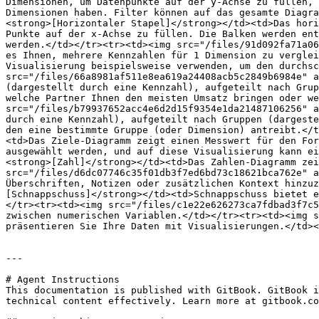
Dimensionen, um Datenpunkte auf der y-Achse zu füllen, 
Dimensionen haben. Filter können auf das gesamte Diagra
<strong>[Horizontaler Stapel]</strong></td><td>Das hori
Punkte auf der x-Achse zu füllen. Die Balken werden ent
werden.</td></tr><tr><td><img src="/files/91d092fa71a06
es Ihnen, mehrere Kennzahlen für 1 Dimension zu verglei
Visualisierung beispielsweise verwenden, um den durchsc
src="/files/66a8981af511e8ea619a24408acb5c2849b6984e" a
(dargestellt durch eine Kennzahl), aufgeteilt nach Grup
welche Partner Ihnen den meisten Umsatz bringen oder we
src="/files/b79937652acc4e6d2d15f9354e1da21487106256" a
durch eine Kennzahl), aufgeteilt nach Gruppen (dargeste
den eine bestimmte Gruppe (oder Dimension) antreibt.</t
<td>Das Ziele-Diagramm zeigt einen Messwert für den For
ausgewählt werden, und auf diese Visualisierung kann ei
<strong>[Zahl]</strong></td><td>Das Zahlen-Diagramm zei
src="/files/d6dc07746c35f01db3f7ed6bd73c18621bca762e" a
Überschriften, Notizen oder zusätzlichen Kontext hinzuz
[Schnappschuss]</strong></td><td>Schnappschuss bietet e
</tr><tr><td><img src="/files/c1e22e626273ca7fdbad3f7c5
zwischen numerischen Variablen.</td></tr><tr><td><img s
präsentieren Sie Ihre Daten mit Visualisierungen.</td><
---

# Agent Instructions

This documentation is published with GitBook. GitBook i
technical content effectively. Learn more at gitbook.co