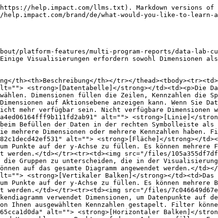
https://help.impact.com/llms.txt). Markdown versions of 
/help.impact.com/brand/de/what-would-you-like-to-learn-a
bout/platform-features/multi-program-reports/data-lab-cu
Einige Visualisierungen erfordern sowohl Dimensionen als
ng</th><th>Beschreibung</th></tr></thead><tbody><tr><td>
lt=""> <strong>[Datentabelle]</strong></td><td><p>Die Da
wählen. Dimensionen füllen die Zeilen, Kennzahlen die Sp
Dimensionen auf Aktionsebene anzeigen kann. Wenn Sie Dat
icht mehr verfügbar sein. Nicht verfügbare Dimensionen w
a4ed06164fff9b111fd2ab91" alt=""> <strong>[Linie]</stron
beim Befüllen der Daten in der rechten Symbolleiste als 
ie mehrere Dimensionen oder mehrere Kennzahlen haben. Fi
82c1decd42ef531" alt=""> <strong>[Fläche]</strong></td><
um Punkte auf der y-Achse zu füllen. Es können mehrere F
t werden.</td></tr><tr><td><img src="/files/105a355df7df
 die Gruppen zu unterscheiden, die in der Visualisierung
önnen auf das gesamte Diagramm angewendet werden.</td></
lt=""> <strong>[Vertikaler Balken]</strong></td><td>Das 
um Punkte auf der y-Achse zu füllen. Es können mehrere B
t werden.</td></tr><tr><td><img src="/files/7c046649d67
kendiagramm verwendet Dimensionen, um Datenpunkte auf de
on Ihnen ausgewählten Kennzahlen gestapelt. Filter könne
65cca1d0da" alt=""> <strong>[Horizontaler Balken]</stron