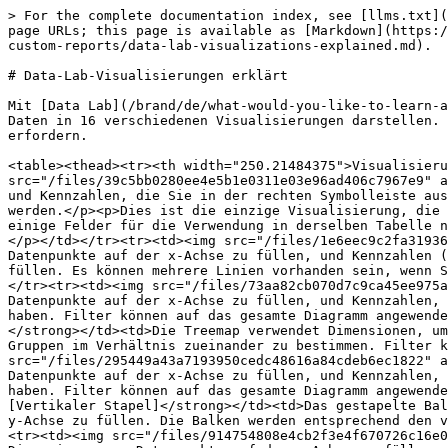
> For the complete documentation index, see [llms.txt](
page URLs; this page is available as [Markdown](https:/
custom-reports/data-lab-visualizations-explained.md).

# Data-Lab-Visualisierungen erklärt

Mit [Data Lab](/brand/de/what-would-you-like-to-learn-a
Daten in 16 verschiedenen Visualisierungen darstellen. 
erfordern.

<table><thead><tr><th width="250.21484375">Visualisieru
src="/files/39c5bb0280ee4e5b1e0311e03e96ad406c7967e9" a
und Kennzahlen, die Sie in der rechten Symbolleiste aus
werden.</p><p>Dies ist die einzige Visualisierung, die 
einige Felder für die Verwendung in derselben Tabelle n
</p></td></tr><tr><td><img src="/files/1e6eec9c2fa31936
Datenpunkte auf der x-Achse zu füllen, und Kennzahlen (
füllen. Es können mehrere Linien vorhanden sein, wenn S
</tr><tr><td><img src="/files/73aa82cb070d7c9ca45ee975a
Datenpunkte auf der x-Achse zu füllen, und Kennzahlen, 
haben. Filter können auf das gesamte Diagramm angewende
</strong></td><td>Die Treemap verwendet Dimensionen, um
Gruppen im Verhältnis zueinander zu bestimmen. Filter k
src="/files/295449a43a7193950cedc48616a84cdeb6ec1822" a
Datenpunkte auf der x-Achse zu füllen, und Kennzahlen, 
haben. Filter können auf das gesamte Diagramm angewende
[Vertikaler Stapel]</strong></td><td>Das gestapelte Bal
y-Achse zu füllen. Die Balken werden entsprechend den v
<tr><td><img src="/files/914754808e4cb2f3e4f670726c16e0