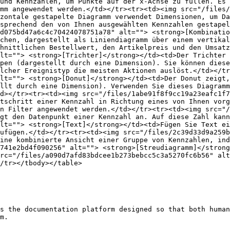
und Kennzahlen, um Punkte auf der x-Achse zu füllen. Es 
mm angewendet werden.</td></tr><tr><td><img src="/files/
zontale gestapelte Diagramm verwendet Dimensionen, um Da
sprechend den von Ihnen ausgewählten Kennzahlen gestapel
d075bd47a6c4c70424078751a78" alt=""> <strong>[Kombinatio
chen, dargestellt als Liniendiagramm über einem vertikal
hnittlichen Bestellwert, den Artikelpreis und den Umsatz
lt=""> <strong>[Trichter]</strong></td><td>Der Trichter 
pen (dargestellt durch eine Dimension). Sie können diese
lcher Ereignistyp die meisten Aktionen auslöst.</td></tr
lt=""> <strong>[Donut]</strong></td><td>Der Donut zeigt,
llt durch eine Dimension). Verwenden Sie dieses Diagramm
d></tr><tr><td><img src="/files/1abe91f8f9cc19a23eafc1f7
tschritt einer Kennzahl in Richtung eines von Ihnen vorg
n Filter angewendet werden.</td></tr><tr><td><img src="/
gt den Datenpunkt einer Kennzahl an. Auf diese Zahl kann
lt=""> <strong>[Text]</strong></td><td>Fügen Sie Text ei
ufügen.</td></tr><tr><td><img src="/files/2c39d33d9a259b
ine kombinierte Ansicht einer Gruppe von Kennzahlen, ind
741e2bd4f090256" alt=""> <strong>[Streudiagramm]</strong
rc="/files/a090d7afd83bdcee1b273bebcc5c3a5270fc6b56" alt
/tr></tbody></table>

s the documentation platform designed so that both human
m.
