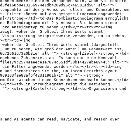
können mehrere Balken vorhanden sein, wenn Sie mehrere 
d3fe160b0413256974e1db4289d95c746581ad58" alt=""> 
tenpunkte auf der y-Achse zu füllen, und Kennzahlen, um 
t. Filter können auf das gesamte Diagramm angewendet 
n]</strong></td><td>Das Kombinationsdiagramm ermöglicht 
en Balkendiagramm mit 2 y-Achsen. Sie können diese 
 pro Anzeigentyp zu sehen.</td></tr><tr><td><img 
zeigt, woher der Großteil Ihres Werts stammt 
 Visualisierung beispielsweise verwenden, um zu sehen, 
><tr><td><img 
 woher der Großteil Ihres Werts stammt (dargestellt 
, um zu sehen, wie groß der Anteil am Gesamtwert ist, 
6d72661d73a0b81e" alt=""> <strong>[Ziele]</strong></td>
egebenen Zahlenziels an. Es kann nur eine Kennzahl 
files/9c2574aaeece1e7874c551df38b14427ebe69445" alt=""> 
 ein Filter angewendet werden.</td></tr><tr><td><img 
n und formatieren Sie ihn, um Ihrem Berichtslayout 
909103fae88afbf42311901b71" alt=""> <strong>
em Sie zwischen diesen Kennzahlen wechseln können.</td>
></td><td>Ein Streudiagramm zeigt die Beziehung 
=""> <strong>[Karte]</strong></td><td>Organisieren und 
s and AI agents can read, navigate, and reason over 