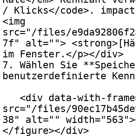
/ Klicks</code>. impact
<img 
src="/files/e9da92806f2
7f" alt=""> <strong>[Hä
im Fenster.</p></div>

7. Wählen Sie **Speiche
benutzerdefinierte Kenn
   <div data-with-frame="true"><figure><img 
src="/files/90ec17b45de
38" alt="" width="563">
</figure></div>
