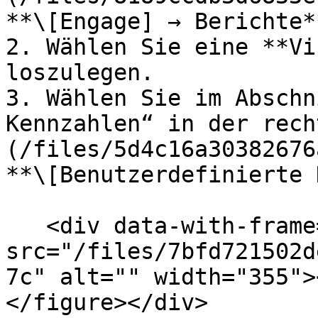
**\[Engage] → Berichte*
2. Wählen Sie eine **Vi
loszulegen.

3. Wählen Sie im Abschn
Kennzahlen“ in der rech
(/files/5d4c16a30382676
**\[Benutzerdefinierte 
   <div data-with-frame="true"><figure><img 
src="/files/7bfd721502d
7c" alt="" width="355">
</figure></div>
