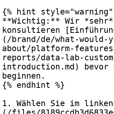
{% hint style="warning" 
**Wichtig:** Wir *sehr*
konsultieren [Einführun
(/brand/de/what-would-y
about/platform-features
reports/data-lab-custom
introduction.md) bevor 
beginnen.

{% endhint %}

1. Wählen Sie im linken
(/files/8189ccdb3d6833e