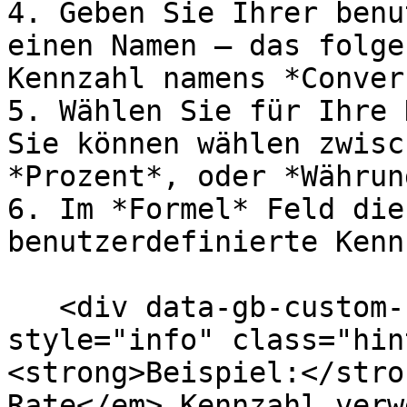
4. Geben Sie Ihrer benu
einen Namen — das folge
Kennzahl namens *Conver
5. Wählen Sie für Ihre 
Sie können wählen zwisc
*Prozent*, oder *Währung
6. Im *Formel* Feld die
benutzerdefinierte Kenn
   <div data-gb-custom-block data-tag="hint" data-
style="info" class="hin
<strong>Beispiel:</stro
Rate</em> Kennzahl verw