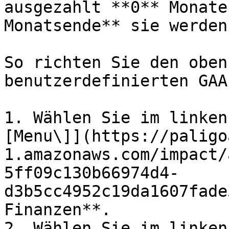
ausgezahlt **0** Monate
Monatsende** sie werden
So richten Sie den oben
benutzerdefinierten GAA
1. Wählen Sie im linken
[Menu\]](https://paligo
1.amazonaws.com/impact/
5ff09c130b66974d4-
d3b5cc4952c19da1607fade
Finanzen**.

2. Wählen Sie im linken