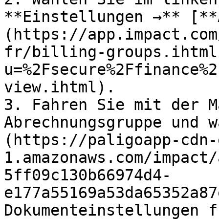
**Einstellungen →** [**
(https://app.impact.com
fr/billing-groups.ihtml
u=%2Fsecure%2Ffinance%2
view.ihtml).

3. Fahren Sie mit der M
Abrechnungsgruppe und w
(https://paligoapp-cdn-
1.amazonaws.com/impact/
5ff09c130b66974d4-
e177a55169a53da65352a87
Dokumenteinstellungen f