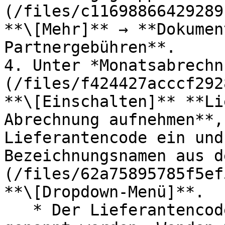
(/files/c11698866429289
**\[Mehr]** → **Dokumen
Partnergebühren**.

4. Unter *Monatsabrechn
(/files/f424427acccf292
**\[Einschalten]** **Li
Abrechnung aufnehmen**,
Lieferantencode ein und
Bezeichnungsnamen aus d
(/files/62a75895785f5ef
**\[Dropdown-Menü]**.

   * Der Lieferantencode kann auch Bestellnummer 