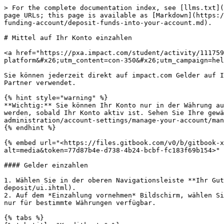
> For the complete documentation index, see [llms.txt](https://help.impact.com/llms.txt). Markdown versions of documentation pages are available by appending `.md` to page URLs; this page is available as [Markdown](https://help.impact.com/brand/de/what-would-you-like-to-learn-about/platform-features/finance/add-funds-to-your-funding-account/deposit-funds-into-your-account.md).

# Mittel auf Ihr Konto einzahlen

<a href="https://pxa.impact.com/student/activity/1117596?sid=0c0e3e5c-54c9-4435-9bee-ebcdccb7f292&#x26;sid_i=0?utm_source=app.impact.com&#x26;utm_medium=owned-platform&#x26;utm_content=con-350&#x26;utm_campaign=help-center" class="button primary">Nehmen Sie am PXA-Kurs teil</a>

Sie können jederzeit direkt auf impact.com Gelder auf Ihr Konto einzahlen. Diese Gelder werden für Aktionsauszahlungen, impact.com-Gebühren und Überweisungen an Partner verwendet.

{% hint style="warning" %}
**Wichtig:** Sie können Ihr Konto nur in der Währung aufladen, die Sie bei der Einrichtung Ihres Kontos ausgewählt haben. Ihre gewählte Währung kann nicht geändert werden, sobald Ihr Konto aktiv ist. Sehen Sie Ihre gewählte Währung unter Ihren [Kontoinformationen](/brand/de/what-would-you-like-to-learn-about/account-administration/account-settings/manage-your-account/manage-your-account-information-as-a-brand.md).
{% endhint %}

{% embed url="<https://files.gitbook.com/v0/b/gitbook-x-prod.appspot.com/o/spaces%2FwMLlMoFBtKJa8ptd3zaw%2Fuploads%2FYk6GV8L3t8hVMhFWYMUz%2F250-4_1.mp4?alt=media&token=77d87b4e-d738-4b24-bcbf-fc183f69b154>" %}

#### Gelder einzahlen

1. Wählen Sie in der oberen Navigationsleiste **Ihr Guthaben** → [**Einzahlung vornehmen**](https://app.impact.com/secure/advertiser/finance/fr/make-deposit/ui.ihtml).
2. Auf dem *Einzahlung vornehmen* Bildschirm, wählen Sie eine *Zahlungsart*, zum Beispiel **Kreditkarte** oder **ACH** oder **Überweisung**. Einige Zahlungsarten sind nur für bestimmte Währungen verfügbar.

{% tabs %}
{% tab title="Kreditkarte" %}
{% hint style="success" icon="memo-circle-info" %}
**Verfügbar für die folgenden Währungen:** USD, EUR, GBP, AUD, DKK, HKD, JPY, NOK, SEK, SGD.
{% endhint %}

1. Wählen Sie den **Kreditkarte** *Zahlungsart* Option.
   * Wenn noch keine Karten hinzugefügt wurden, wählen Sie zuerst **Kreditkarte hinzufügen** und geben Sie Ihre *Kreditkartendaten*.
   * Alternativ wählen Sie **ersetzen** ein, wenn Sie für diese Transaktion eine andere Zahlungsmethode verwenden möchten.
2. Geben Sie die *Betrag* einzahlen möchten.
   * Der Mindestbetrag für eine Einzahlung per Kreditkarte beträgt 100 $.
   * Die *Bearbeitungsgebühr, Umsatzsteuer* (falls zutreffend) und *Gesamter zu belastender Betrag* wird automatisch auf Grundlage des *Betrag* von Ihnen eingegebenen Betrags berechnet. Siehe *Akzeptierte Zahlungsarten* oben für eine Erklärung der Bearbeitungsgebühr.
3. Wählen Sie **Bezahlen**.
4. Folgen Sie den Anweisungen Ihrer Bank.

   <div data-with-frame="true"><figure><img src="/files/36c329b81e00ce94ad4cd140004fecbc46dac7cf" alt=""><figcaption></figcaption></figure></div>

Sobald Kreditkartendaten zu Ihrem Konto hinzugefügt wurden, können sie [ersetzt oder geändert](/brand/de/what-would-you-like-to-learn-about/platform-features/finance/add-funds-to-your-funding-account/manage-your-payment-methods.md)—aber sie können nic