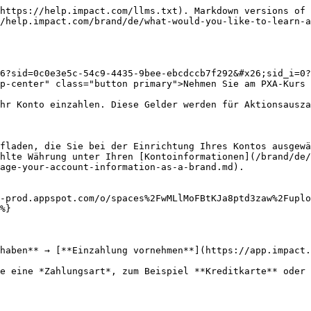
ht gelöscht werden für [Starter-Edition](/brand/de/what-would-you-like-to-learn-about/platform-features/finance/finance-for-starter-edition-accounts/impactcom-starter-edition-billing-explained.md) Konten.
{% endtab %}

{% tab title="ACH" %}
{% hint style="success" icon="memo-circle-info" %}
**Hinweis:** Diese Zahlungsmethode ist nur für USD verfügbar.
{% endhint %}

1. Wählen Sie den **ACH** *Zahlungsart* Option.
   * Wenn noch keine Bankdaten hinzugefügt wurden, wählen Sie zuerst **Bankkonto hinzufügen** und geben Sie Ihre *Bankkontodaten*.
   * Alternativ wählen Sie **ersetzen** ein, wenn Sie für diese Transaktion eine andere Zahlungsmethode verwenden möchten.
2. Geben Sie den Betrag ein, den Sie unter *Erforderlichen Finanzierung*.
3. Wählen Sie **Bezahlen**.
4. Bestätigen Sie die *Überweisungsinformationen*ein, und geben Sie dann Ihren Namen ein, um zu bestätigen, dass Sie die Bedingungen zur Kenntnis genommen haben und akzeptieren.
5. Wählen Sie **Einzahlung bestätigen**.
6. Wählen Sie **Fertig**.

   <div data-with-frame="true"><figure><img src="/files/90c005765ddc48c07e1c5eac0665abec5b30d3e4" alt=""><figcaption></figcaption></figure></div>

{% hint style="success" icon="memo-circle-info" %}
**Hinweis:** Siehe [Probleme bei ACH-Einzahlungen beheben](/brand/de/what-would-you-like-to-learn-about/platform-features/finance/add-funds-to-your-funding-account/set-up-automatic-payments-as-a-brand.md) für Hilfe, wenn Sie Probleme mit ACH-Zahlungen haben.
{% endhint %}
{% endtab %}

{% tab title="Überweisung" %}
{% hint style="success" icon="memo-circle-info" %}
**Verfügbar für die folgenden Währungen:** AUD, BRL, CAD, CNY, DKK, EUR, GBP, HKD, IDR, ILS, INR, JPY, MXN, MYR, NGN, NOK, NZD, PHP, PLN, SEK, SGD, THB, USD, ZAR.
{% endhint %}

1. Wählen Sie den **Überweisung** *Zahlungsart* Option.
2. Verwenden Sie den *Überweisungsinformationen* auf diesem Bildschirm, um die Überweisung über die Benutzeroberfläche Ihrer Bank abzuschließen.

   <div data-with-frame="true"><figure><img src="/files/3eef2038cfe0168db379f63323dd68ddd19c11fc" alt=""><figcaption></figcaption></figure></div>

{% endtab %}

{% tab title="Bill.com" %}
Eine weitere Möglichkeit, Ihr Konto aufzuladen, besteht darin, sich mit dem Bill.com-Profil von impact.com zu verbinden.

{% hint style="success" icon="memo-circle-info" %}
**Hinweis:** Sie können Bill.com nur verwenden, um Ihr Konto aufzuladen, wenn die Standardwährung Ihres Kontos USD ist. Wenn Sie Activate by impact.com verwenden, sollten Sie **nicht** die oben genannten Bill.com-Profildetails verwenden.
{% endhint %}

| [Bill.com-Profil von impact.com](https://app01.us.bill.com/network/impactradiusinc) |                            |
| ----------------------------------------------------------------------------------- | -------------------------- |
| **Payment Network-ID**                                                              | 0149793447768157           |
| **Einladungs-E-Mail**                                                               | <clearinghouse@impact.com> |
| **Profilname**                                                                      | Impact Tech, Inc           |
| {% endtab %}                                                                        |                            |
| {% endtabs %}                                                                       |     