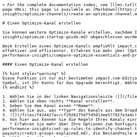
> For the complete documentation index, see [llms.txt](
page URLs; this page is available as [Markdown](https:/
insights/optimize-channels/create-an-optimize-channel.m
# Einen Optimize-Kanal erstellen

Sie können weitere Optimize-Kanäle erstellen, nachdem I
insights/optimize-startup-guide.md) abgeschlossen wurde
Beim Erstellen eines Optimize-Kanals empfiehlt impact.c
effektiver und effizienter. Erfahren Sie mehr über [Opt
performance-insights/compare-optimize-essentials-and-pr
#### Einen Optimize-Kanal erstellen

{% hint style="warning" %}

Diese Funktion ist nur mit bestimmten impact.com-Editio
Symbol, ist Ihr Konto für das Upgrade berechtigt. Wähle
{% endhint %}

1. Wählen Sie in der linken Navigationsleiste ![](/file
2. Wählen Sie oben rechts **Kanal erstellen**.

3. Geben Sie dem Kanal einen **Name**.

4. Wählen Sie aus, was **Typ** des Kanals aus dem Dropd
5. ![](/files/f424427acccf2928175d7fd5013ee577927e3a4c)
6. Von hier aus können Sie die Regeln Ihres Kanals einr
   * Erfahren Sie mehr über Ihre Optionen zum Konfigurieren [Regeln zum Identifizieren](/brand/de/what-would-you-like-to-learn-about/platform-features/cross-channel-
performance-insights/set-up-rules-to-identify-channel-t
payouts/credit-groups-explained.md), die Bestandteile e