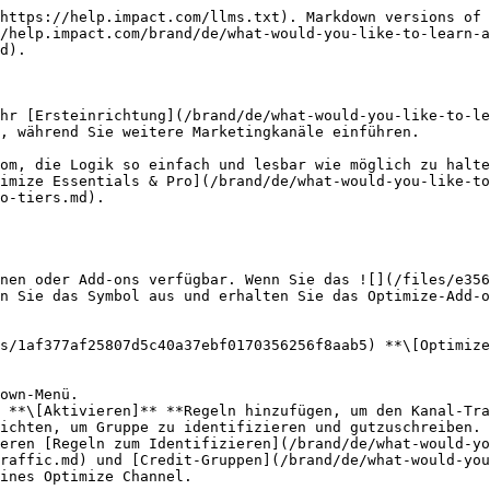
https://help.impact.com/llms.txt). Markdown versions of 
/help.impact.com/brand/de/what-would-you-like-to-learn-a
d).

hr [Ersteinrichtung](/brand/de/what-would-you-like-to-le
, während Sie weitere Marketingkanäle einführen.

om, die Logik so einfach und lesbar wie möglich zu halte
imize Essentials & Pro](/brand/de/what-would-you-like-to
o-tiers.md).

nen oder Add-ons verfügbar. Wenn Sie das ![](/files/e356
n Sie das Symbol aus und erhalten Sie das Optimize-Add-o
s/1af377af25807d5c40a37ebf0170356256f8aab5) **\[Optimize
own-Menü.

 **\[Aktivieren]** **Regeln hinzufügen, um den Kanal-Tra
ichten, um Gruppe zu identifizieren und gutzuschreiben.

raffic.md) und [Credit-Gruppen](/brand/de/what-would-you
ines Optimize Channel.
