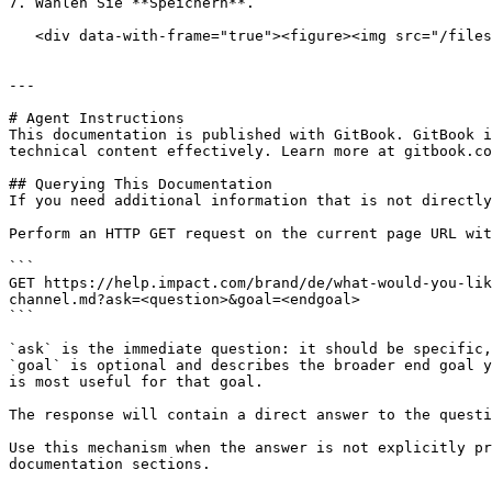
7. Wählen Sie **Speichern**.

   <div data-with-frame="true"><figure><img src="/files/fef4ecd0937824306ecb6fec25e341ee9f805ce1" alt="" width="563"><figcaption></figcaption></figure></div>

---

# Agent Instructions

This documentation is published with GitBook. GitBook i
technical content effectively. Learn more at gitbook.co
## Querying This Documentation

If you need additional information that is not directly
Perform an HTTP GET request on the current page URL wit
```

GET https://help.impact.com/brand/de/what-would-you-lik
channel.md?ask=<question>&goal=<endgoal>

```

`ask` is the immediate question: it should be specific,
`goal` is optional and describes the broader end goal y
is most useful for that goal.

The response will contain a direct answer to the questi
Use this mechanism when the answer is not explicitly pr