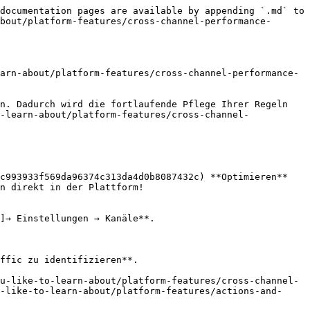
documentation pages are available by appending `.md` to 
bout/platform-features/cross-channel-performance-
arn-about/platform-features/cross-channel-performance-
n. Dadurch wird die fortlaufende Pflege Ihrer Regeln 
-learn-about/platform-features/cross-channel-
c993933f569da96374c313da4d0b8087432c) **Optimieren** 
n direkt in der Plattform!

]→ Einstellungen → Kanäle**.

ffic zu identifizieren**.

-like-to-learn-about/platform-features/actions-and-