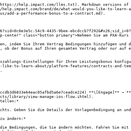
https://help.impact.com/llms.txt). Markdown versions of 
/help.impact.com/brand/de/what-would-you-like-to-learn-
us/add-a-performance-bonus-to-a-contract.md).

6?sid=0c0e3e5c-54c9-4435-9bee-ebcdccb7f292&#x26;sid_i=0?
p-center" class="button primary">Nehmen Sie am PXA-Kurs 
en, indem Sie Ihrem Vertrag Bedingungen hinzufügen und d
, ob der Bonus auf Ihren gesamten Vertrag oder nur auf e
szahlungs-Einstellungen für Ihren Leistungsbonus konfigu
-like-to-learn-about/platform-features/contracts-and-tem
.

ccdb3d6833e64eac05afbd5a6e7ceadce224) **\[Engage]** → **
cts/library/view-manage-ios-flow.ihtml).

tellen:*
