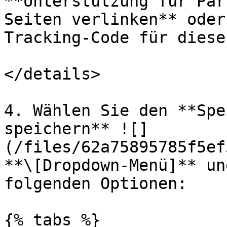
**Unterstützung für Par
Seiten verlinken** oder
Tracking-Code für diese
</details>

4. Wählen Sie den **Spe
speichern** ![]
(/files/62a75895785f5ef
**\[Dropdown-Menü]** un
folgenden Optionen:

{% tabs %}
