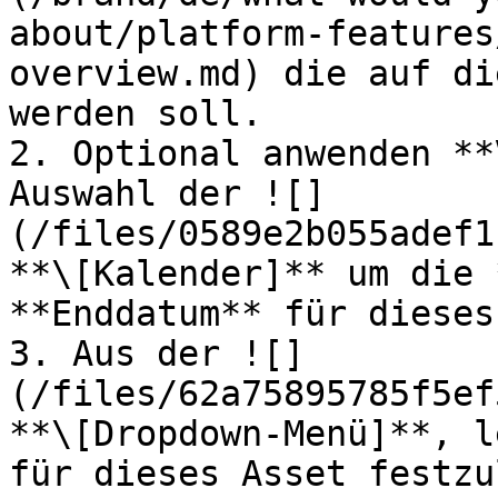
about/platform-features
overview.md) die auf di
werden soll.

2. Optional anwenden **
Auswahl der ![]
(/files/0589e2b055adef1
**\[Kalender]** um die 
**Enddatum** für dieses
3. Aus der ![]
(/files/62a75895785f5ef
**\[Dropdown-Menü]**, l
für dieses Asset festzu