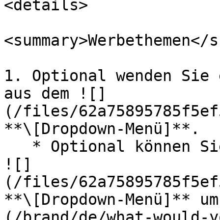
<details>

<summary>Werbethemen</s
1. Optional wenden Sie 
aus dem ![]
(/files/62a75895785f5ef
**\[Dropdown-Menü]**.

   * Optional können Sie **Neuen Deal hinzufügen** 
![]
(/files/62a75895785f5ef
**\[Dropdown-Menü]** um
(/brand/de/what-would-y