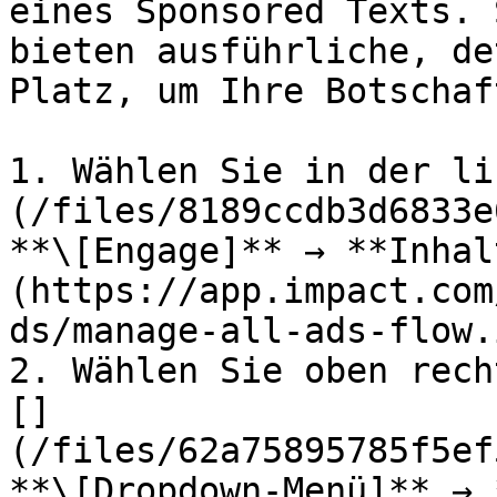
eines Sponsored Texts. 
bieten ausführliche, de
Platz, um Ihre Botschaf
1. Wählen Sie in der li
(/files/8189ccdb3d6833e
**\[Engage]** → **Inhal
(https://app.impact.com
ds/manage-all-ads-flow.
2. Wählen Sie oben rech
[]
(/files/62a75895785f5ef
**\[Dropdown-Menü]** → 