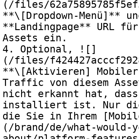
(/files/62a75895785f5ef
**\[Dropdown-Menü]** un
**Landingpage** URL für
Assets ein.

4. Optional, ![]
(/files/f424427acccf292
**\[Aktivieren] Mobiler
Traffic von diesem Asse
nicht erkannt hat, dass
installiert ist. Nur di
die Sie in Ihrem [Mobil
(/brand/de/what-would-y
about/platform-features