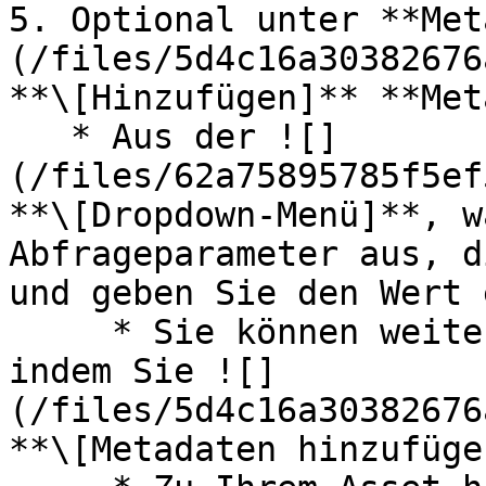
5. Optional unter **Met
(/files/5d4c16a30382676
**\[Hinzufügen]** **Met
   * Aus der ![]
(/files/62a75895785f5ef
**\[Dropdown-Menü]**, w
Abfrageparameter aus, d
und geben Sie den Wert e
     * Sie können weitere Parameter hinzufügen, 
indem Sie ![]
(/files/5d4c16a30382676
**\[Metadaten hinzufüge