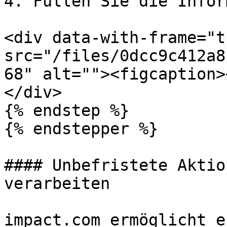
4. Füllen Sie die Infor
<div data-with-frame="t
src="/files/0dcc9c412a8
68" alt=""><figcaption>
</div>

{% endstep %}

{% endstepper %}

#### Unbefristete Aktio
verarbeiten

impact.com ermöglicht e