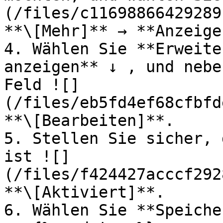
(/files/c11698866429289
**\[Mehr]** → **Anzeige
4. Wählen Sie **Erweite
anzeigen** ↓ , und nebe
Feld ![]
(/files/eb5fd4ef68cfbfd
**\[Bearbeiten]**.

5. Stellen Sie sicher, 
ist ![]
(/files/f424427acccf292
**\[Aktiviert]**.

6. Wählen Sie **Speiche