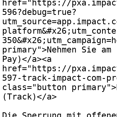
href="https://pxa.impac
596?debug=true?
utm_source=app.impact.c
platform&#x26;utm_conte
350&#x26;utm_campaign=h
primary">Nehmen Sie am 
Pay)</a><a 
href="https://pxa.impac
597-track-impact-com-pr
class="button primary">
(Track)</a>

Die Sperrung mit offene