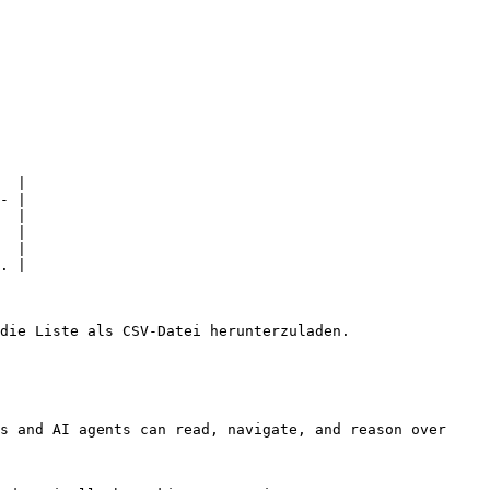
  |

- |

  |

  |

  |

. |

die Liste als CSV-Datei herunterzuladen.

s and AI agents can read, navigate, and reason over 