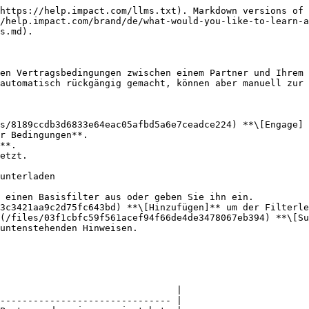
https://help.impact.com/llms.txt). Markdown versions of 
/help.impact.com/brand/de/what-would-you-like-to-learn-a
s.md).

en Vertragsbedingungen zwischen einem Partner und Ihrem 
automatisch rückgängig gemacht, können aber manuell zur 
s/8189ccdb3d6833e64eac05afbd5a6e7ceadce224) **\[Engage] 
r Bedingungen**.

**.

unterladen

 einen Basisfilter aus oder geben Sie ihn ein.

                                |

------------------------------- |
