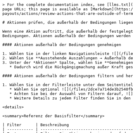
> For the complete documentation index, see [llms.txt](
page URLs; this page is available as [Markdown](https:/
payouts/actions/review-actions-that-are-outside-of-term
# Aktionen prüfen, die außerhalb der Bedingungen liegen

Wenn eine Aktion auftritt, die außerhalb der festgelegt
Bedingungen. Aktionen außerhalb der Bedingungen werden 
#### Aktionen außerhalb der Bedingungen genehmigen

1. Wählen Sie in der linken Navigationsleiste ![](/file
2. Wählen Sie **Ausstehende Auszahlungen → Außerhalb de
3. Unter der *Aktionen* Spalte, wählen Sie **Genehmigen
   * Dadurch wird die Rückgängigmachung außer Kraft gesetzt.

#### Aktionen außerhalb der Bedingungen filtern und her
1. Wählen Sie in der Filterleiste unter dem Seitentitel
   * Wählen Sie optional ![](/files/2dce7a714de3b2540fb3c3421aa9c2d75fc643bd) **\[Hinzufügen]** um der Filterleiste weitere Filter hinzuzufügen.

   * Achten Sie bei der Auswahl von Filtern darauf, ![](/files/03f1cbfc59f561acef94f66de4de3478067eb394) **\[Suche]** damit sie wirksam werden.

   * Weitere Details zu jedem Filter finden Sie in den untenstehenden Hinweisen.

<details>

<summary>Referenz der Basisfilter</summary>

| Filter      | Beschreibung                           
| ----------- | ---------------------------------------