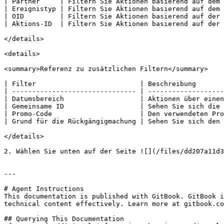
| Partner     | Filtern Sie Aktionen basierend auf dem 
| Ereignistyp | Filtern Sie Aktionen basierend auf dem 
| OID         | Filtern Sie Aktionen basierend auf der 
| Aktions-ID  | Filtern Sie Aktionen basierend auf der 
</details>

<details>

<summary>Referenz zu zusätzlichen Filtern</summary>

| Filter                          | Beschreibung       
| ------------------------------- | -------------------
| Datumsbereich                   | Aktionen über einen
| Gemeinsame ID                   | Sehen Sie sich die 
| Promo-Code                      | Den verwendeten Pro
| Grund für die Rückgängigmachung | Sehen Sie sich den 
</details>

2. Wählen Sie unten auf der Seite ![](/files/dd207a11d3
---

# Agent Instructions

This documentation is published with GitBook. GitBook i
technical content effectively. Learn more at gitbook.co
## Querying This Documentation
