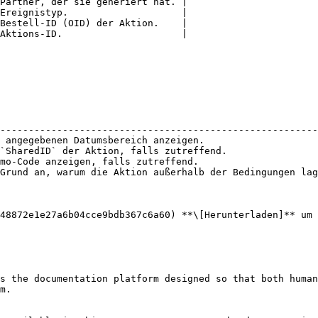
Partner, der sie generiert hat. |

Ereignistyp.                    |

Bestell-ID (OID) der Aktion.    |

Aktions-ID.                     |

                                                        
--------------------------------------------------------
 angegebenen Datumsbereich anzeigen.                    
`SharedID` der Aktion, falls zutreffend.                
mo-Code anzeigen, falls zutreffend.                     
Grund an, warum die Aktion außerhalb der Bedingungen lag
48872e1e27a6b04cce9bdb367c6a60) **\[Herunterladen]** um 
s the documentation platform designed so that both human
m.
