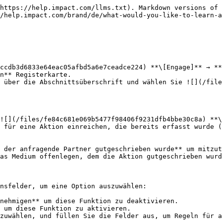
https://help.impact.com/llms.txt). Markdown versions of 
/help.impact.com/brand/de/what-would-you-like-to-learn-a
ccdb3d6833e64eac05afbd5a6e7ceadce224) **\[Engage]** → **
n** Registerkarte.

 über die Abschnittsüberschrift und wählen Sie ![](/file
![](/files/fe84c681e069b5477f98406f9231dfb4bbe30c8a) **\
 für eine Aktion einreichen, die bereits erfasst wurde (
 der anfragende Partner gutgeschrieben wurde** um mitzut
as Medium offenlegen, dem die Aktion gutgeschrieben wurd
nsfelder, um eine Option auszuwählen:

nehmigen** um diese Funktion zu deaktivieren.

 um diese Funktion zu aktivieren.
