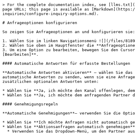
> For the complete documentation index, see [llms.txt](
page URLs; this page is available as [Markdown](https:/
inquiries/configure-inquiry-options.md).

# Anfrageoptionen konfigurieren

So zeigen Sie Anfrageoptionen an und konfigurieren sie:

1. Wählen Sie im linken Navigationsmenü ![](/files/8189
2. Wählen Sie oben im Hauptfenster die **Anfrageoptione
3. Um eine Option zu bearbeiten, bewegen Sie den Cursor
[Bearbeiten]**.

#### Automatische Antworten für erfasste Bestellungen

**Automatische Antworten aktivieren** — wählen Sie das 
automatische Antworten zu senden, wenn sie eine Anfrage
zusätzlichen optionalen Antworten unten:

* Wählen Sie **Ja, ich möchte den Kanal offenlegen, dem
* Wählen Sie **Ja, ich möchte dem anfragenden Partner d
#### Genehmigungsregeln

**Automatische Genehmigungen**— verwenden Sie die Optio
* Wählen Sie **Ich möchte Anfragen nicht automatisch ge
* Wählen Sie **Aktionsanfragen automatisch genehmigen**
  * Verwenden Sie das Dropdown-Menü, um den Partner auszuwählen, und füllen Sie die Felder aus, um Regeln für automatische Genehmigungen festzulegen.
