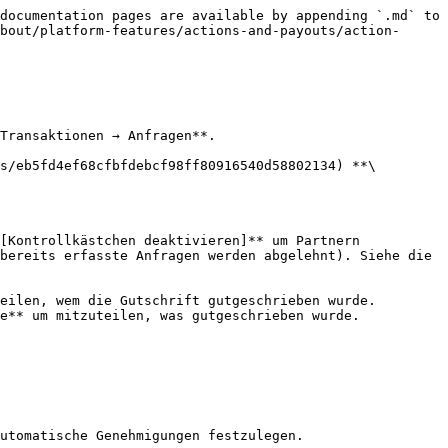
documentation pages are available by appending `.md` to 
bout/platform-features/actions-and-payouts/action-
Transaktionen → Anfragen**.

s/eb5fd4ef68cfbfdebcf98ff80916540d58802134) **\
[Kontrollkästchen deaktivieren]** um Partnern 
bereits erfasste Anfragen werden abgelehnt). Siehe die 
eilen, wem die Gutschrift gutgeschrieben wurde.

e** um mitzuteilen, was gutgeschrieben wurde.
