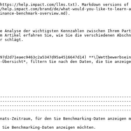
r das Sie Benchmarking-Daten anzeigen möchten.                                                                                                                                                                                                                                                                                                                                                                                                                                                                                                                                                                                                             |
| Region       | Filtern Sie nach dem Bereich, für den Sie Benchmarking-Daten anzeigen möchten.                                                                                                                                                                                                                                                                                                                                                                                                                                                                                                                                                                                                              |
| Branche      | Filtern Sie nach dem Marktsegment, für das Sie Benchmarking-Daten anzeigen möchten.                                                                                                                                                                                                                                                                                                                                                                                                                                                                                                                                                                                                         |
| Funnel-Stufe | <p>Wählen Sie aus, ob Sie die obere oder untere Seite des Funnels anzeigen möchten.</p><p>• <strong>Initiale Aktion</strong> beschränkt die Daten auf Partner, die den potenziellen Kunden in die Conversion-Journey einführen. Zu diesem Zeitpunkt wurde in der Regel noch kein Geld ausgetauscht, und alle dem Partner gewährten Auszahlungen fallen relativ gering aus.</p><p>• <strong>Endaktion</strong> beschränkt die Daten auf Partner, die Ihr gewünschtes Endziel erreichen. Dies beinhaltet den Austausch von Geld, z. B. eingezahlte Mittel auf ein Konto oder die Ausgabe eines Kredits oder einer Kreditkarte. Die Auszahlungen an einen Partner sind in der Regel höher.</p> |

</details>

<details>

<summary>Beispiele für initiale und finale Aktionen</summary>

| Finanzprodukt        | Beispiele für Initialaktionen          | Beispiele für Endaktionen                                 |
| -------------------- | -------------------------------------- | --------------------------------------------------------- |
| Versicherung         | Lead, Angebot                          | Kauf                                                      |
| Kredite              | Antragseinreichung, Antragsgenehmigung | Ausgezahlter Kredit                                       |
| Bankwesen            | Kontoeröffnung, Antragsgenehmigung     | Konto finanziert, 