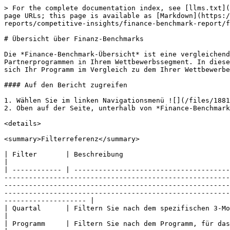
> For the complete documentation index, see [llms.txt](https://help.impact.com/llms.txt). Markdown versions of documentation pages are available by appending `.md` to page URLs; this page is available as [Markdown](https://help.impact.com/brand/de/what-would-you-like-to-learn-about/performance-program/performance-program-reports/competitive-insights/finance-benchmark-report/finance-benchmark-overview.md).

# Übersicht über Finanz-Benchmarks

Die *Finance-Benchmark-Übersicht* ist eine vergleichende Analyse der wichtigsten Kennzahlen zwischen Ihrem Partnerprogramm und der durchschnittlichen Leistung von Partnerprogrammen in Ihrem Wettbewerbssegment. In diesem Artikel erfahren Sie, wie Sie die verschiedenen Abschnitte des Dashboards nutzen, um besser zu verstehen, wie sich Ihr Programm im Vergleich zu dem Ihrer Wettbewerber schlägt.

#### Auf den Bericht zugreifen

1. Wählen Sie im linken Navigationsmenü ![](/files/188197d2d71eaec9463c2a5347d95a4516647d14) **\[Wettbewerbseinblicke]** → **Finance Benchmark → Übersicht**.
2. Oben auf der Seite, unterhalb von *Finance-Benchmark-Übersicht*, filtern Sie nach den Daten, die Sie anzeigen möchten.

<details>

<summary>Filterreferenz</summary>

| Filter       | Beschreibung                                                                                                                                                                                                                                                                                                                                                                                                                                                                                                                                                                                                                                                                                |
| ------------ | ------------------------------------------------------------------------------------------------------------------------------------------------------------------------------------------------------------------------------------------------------------------------------------------------------------------------------------------------------------------------------------------------------------------------------------------------------------------------------------------------------------------------------------------------------------------------------------------------------------------------------------------------------------------------------------------- |
| Quartal      | Filtern Sie nach dem spezifischen 3-Monats-Zeitraum, für den Sie Benchmarking-Daten anzeigen möchten.                                                                                                                                                                                                                                                                                                                                                                                                                                                                                                                                                                                       |
| Programm     | Filtern Sie nach dem Programm, fü